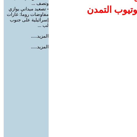
وتصف ...
وتيوب التمدن
-
تصعيد ميداني يوازي
مفاوضات روما: غارات
إسرائيلية على جنوب
لب ...
المزيد.....
المزيد.....