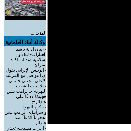
المزيد.....
وكالة أنباء العلمانية
-
-بيان إدانة بأشد
العبارات- لـ8 دول
إسلامية ضد انتهاكات
إسرائ ...
-
الرئيس الإيراني يقول
إن التواصل مع المرشد
الأعلى مجتبى خامنئ ...
-
-لا يحب الشعب
اليهودي-.. ترامب يشن
هجومًا لاذعًا على
عبدالرح ...
-
-يكره اليهود
وإسرائيل-.. ترامب يشن
-هجوماً لاذعاً- ضد
عبدالر ...
-
أحزاب مسيحية تحذر