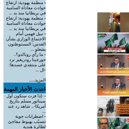
-
منظمة يهودية: ارتفاع
حوادث معاداة السامية
في بريطانيا منذ بد ...
-
منظمة يهودية: ارتفاع
حوادث معاداة السامية
في بريطانيا منذ بد ...
-
نبيل فهمي أمام
الاجتماع الوزاري بشأن
القدس: المستوطنون
يشعلو ...
-
ما رأي رونالدو؟..
جورجينا رودريغيز ترد
على منتقدي جسدها:
-ال ...
المزيد.....
احدث الأخبار المهمة
-
-إذا فزت ستكون أول
سيناتور مسلم بتاريخ
أمريكا-.. شاهد رد عبد
...
-
اضطرابات جوية
تتسبّب بهبوط مفاجئ
لطائرة هندية