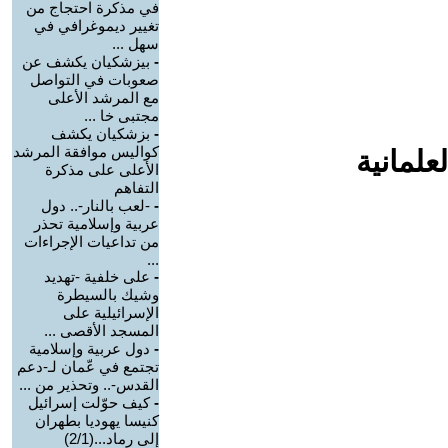
في مذكرة احتجاج من
تغيير ديموغرافي في
سهل ...
-
بيزشكيان يكشف عن
صعوبات في التواصل
مع المرشد الأعلى
مجتبى خا ...
-
بزشكيان يكشف
كواليس موافقة المرشد
علمانية
الأعلى على مذكرة
التفاهم
-
-لعب بالنار-.. دول
عربية وإسلامية تحذر
من تداعيات الإجراءات
...
-
على خلفية -تهديد
وشيك بالسيطرة
الإسرائيلية على
المسجد الأقصى ...
-
دول عربية وإسلامية
تجتمع في عّمان لـ-دعم
القدس-.. وتحذير من ...
-
كيف حوّلت إسرائيل
كنيسا يهوديا بطهران
إلى رماد...(2/1)