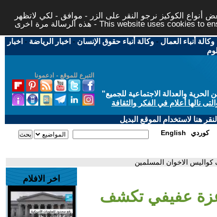
 أنواع الكوكيز نرجو النقر على الزر - موافق - لكي لاتظهر
This website uses cookies to ensure you ge
وكالة أنباء العمال
-
وكالة أنباء حقوق الإنسان
-
اخبار الرياضة
-
اخبار
لوم
التبرع للموقع - ادعمونا
حرية والعدالة الاجتماعية للجميع
"
تى نالها أعلام في الفكر والثقافة
قر هنا لاستخدام الموقع البديل
كوردي
English
 كواليس الاخوان المسلمين
اخر الافلام
 عزة عفيفي تكشف