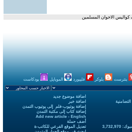
 كواليس الاخوان المسلمين
بنترست
بلوكر
فليبورد
الموبايل
بودكاست
اضافة موضوع جديد
التضامنية
اضافة خبر
إضافة يوتيوب-فلم إلى يوتيوب التمدن
إضافة كتاب إلى مكتبة التمدن
Add new article - English
أضف حملة
3,732,97
تعديل الموقع الفرعي للكاتب-ة
ابحث في موقع الحوار المتمدن