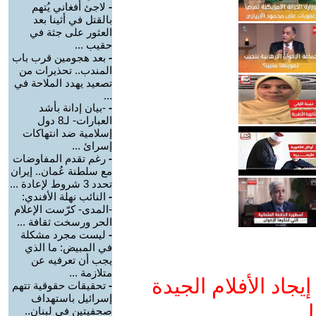
-
لاجئ أفغاني يُتهم
بالقتل في أثينا بعد
العثور على جثة في
حقيب ...
-
بعد هجومين قرب باب
المندب.. تحذيرات من
تصعيد يهدد الملاحة في
...
-
-بيان إدانة بأشد
العبارات- لـ8 دول
إسلامية ضد انتهاكات
إسرائ ...
-
رغم تقدم المفاوضات
مع سلطنة عُمان.. إيران
تحدد 3 شروط لإعادة ...
-
النائب نهلة الأفندي:
-المدى- كرّست الإعلام
الحر ورسخت ثقافة ...
-
ليست مجرد مشكلة
في المبيض: ما الذي
يجب أن تعرفيه عن
متلازمة ...
جاد الأفلام الجيدة
-
تحقيقات حقوقية تتهم
إسرائيل باستهداف
ا
صحفيتين في لبنان..