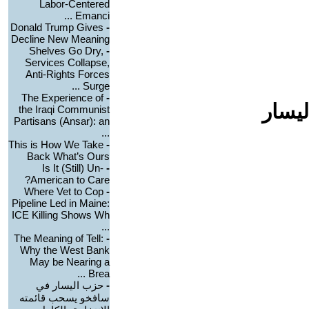
Labor-Centered
Emanci ...
Donald Trump Gives
-
Decline New Meaning
Shelves Go Dry,
-
Services Collapse,
Anti-Rights Forces
Surge ...
The Experience of
-
ليسار
the Iraqi Communist
Partisans (Ansar): an
...
This is How We Take
-
Back What’s Ours
Is It (Still) Un-
-
American to Care?
Where Vet to Cop
-
Pipeline Led in Maine:
ICE Killing Shows Wh
...
The Meaning of Tell:
-
Why the West Bank
May be Nearing a
Brea ...
-
حزب اليسار في
سافخو يسحب قائمته