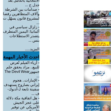
الانتخابية بالكامل بعد
جدل ح ...
-
صدامات بين الشرطة
وآلاف المتظاهرين رفضا
لمشروع قانون يسهّل ت
...
-
زلزال سياسي في
ألمانيا: اليمين المتطرف
يتصدر الاستطلاعات
بنس ...
المزيد.....
احدث الأخبار المهمة
-
أزياء الفيلم تُعرض
للبيع.. مزاد يحقق حلم
جمهورThe Devil Wear
...
-
الإمارات.. هجوم
إيراني بصاروخ يستهدف
سفينة تابعة لـ-أدنوك-
ف ...
-
هل اتفاقية مكة دلالة
على عجز الجيش
الأمريكي عن توفير