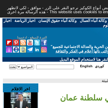
 أنواع الكوكيز نرجو النقر على الزر - موافق - لكي لاتظهر
This website uses cookies to ensure you ge
وكالة أنباء العمال
-
وكالة أنباء حقوق الإنسان
-
اخبار الرياضة
-
اخبار
لوم
التبرع للموقع - ادعمونا
حرية والعدالة الاجتماعية للجميع
"
تى نالها أعلام في الفكر والثقافة
قر هنا لاستخدام الموقع البديل
كوردي
English
يئة
اخر الافلام
ي سلطنة عمان