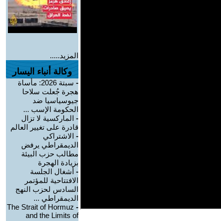
المزيد.....
وكالة أنباء اليسار
-
سبتة 2026: مأساة
هجرة جُعلت سلاحا
جيوسياسيا ضد
الحكومة الإسب ...
-
الماركسية لا تزال
قادرة على تغيير العالم
-
الاشتراكي
الديمقراطي يرفض
مطالب حزب البيئة
بزيادة الهجرة
-
أشغال الجلسة
الافتتاحية للمؤتمر
السادس لحزب النهج
الديمقراطي ...
The Strait of Hormuz
-
and the Limits of