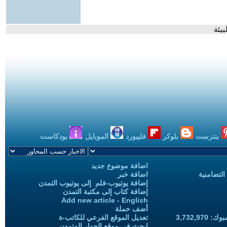
يئة
بنترست
بلوكر
فليبورد
الموبايل
بودكاست
اضافة موضوع جديد
التضامنية
اضافة خبر
إضافة يوتيوب-فلم إلى يوتيوب التمدن
إضافة كتاب إلى مكتبة التمدن
Add new article - English
أضف حملة
3,732,97
تعديل الموقع الفرعي للكاتب-ة
ابحث في موقع الحوار المتمدن