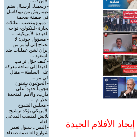
الأمن؟. ...
-
رسميا.. أرسنال يضم
غيماريش من نيوكاسل
في صفقة ضخمة
-
دموع وغضب.. عائلات
بحارة -لينكولن- تواجه
القيادة الأمريكية: ...
-
مسؤول حوثي: لا
نحتاج إلى أوامر من
إيران لشن عمليات ضد
السعود ...
-
كيف حوّل ترامب
الفيفا إلى ساحة معركة
على السلطة – مقال
في مو ...
-
الحوثيون يشنون
هجوماً جديداً على
مأرب، والأمم المتحدة
تحذر م ...
-
مجلس الشيوخ
الأمريكي يؤكد ترشيح
بلانش لمنصب المدعي
جاد الأفلام الجيدة
العام
-
اليمن.. سيول تغمر
شوارع العاصمة صنعاء
ا