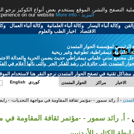
ة التصفح والنشر، الموقع يستخدم بعض أنواع الكوكيز نرجو النق
More info - المزيد
experience on our website
الفن
-
وكالة أنباء اليسار
-
وكالة أنباء العلمانية
-
وكالة أنباء العمال
-
وكا
الاقتصاد
-
اخبار الطب والعلوم
 الرئيسي لمؤسسة الحوار المتمدن
، علمانية، ديمقراطية، تطوعية وغير ربحية
ل مجتمع مدني علماني ديمقراطي حديث يضمن الحرية والعدالة الاجتم
حوار المتمدن على جائزة ابن رشد للفكر الحر والتى نالها أعلام في الفك
م مشاكل تقنية في تصفح الحوار المتمدن نرجو النقر هنا لاستخدام الموقع
كوردي
English
الاخبار
مراكز
الحوار المتمدن
لتمدن
- أ. رائد سمور - -مؤتمر ثقافة المقاومة في مواجهة التحديات- - رابطة
ق
- أ. رائد سمور - -مؤتمر ثقافة المقاومة في م
ابطة الكتاب الأردنيين.