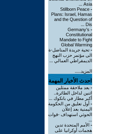
Asia ...
Stillborn Peace
-
Plans: Israel, Hamas
and the Question of
Dis ...
Germany’s
-
Constitutional
Mandate to Fight
Global Warming
-
تحية جريدة المناضل-ة
الى مؤتمر حزب النهج
الديمقراطي العمالي ...
المزيد.....
احدث الأخبار المهمة
-
بعد ملاحقة ممثلين
اثنين لداخل الطائرة..
أكبر مطار في بانكوك ...
-
أول تعليق من الحكومة
اليمنية بعد إعلان
الحوثي استهداف -قوات
...
-
الأمم المتحدة تدين
هجمات أوكرانيا على