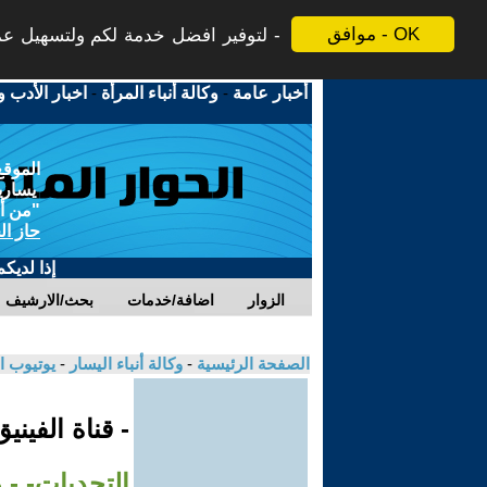
موافق - OK
لتوفير افضل خدمة لكم ولتسهيل عملي
أخبار عامة
-
وكالة أنباء المرأة
-
اخبار الأدب و
الموقع
يسارية
"من أج
حاز ال
إذا لديك
الزوار
اضافة/خدمات
بحث/الارشيف
الصفحة الرئيسية
-
وكالة أنباء اليسار
-
يوتيوب ا
- قناة الفيني
التحديات- - ر