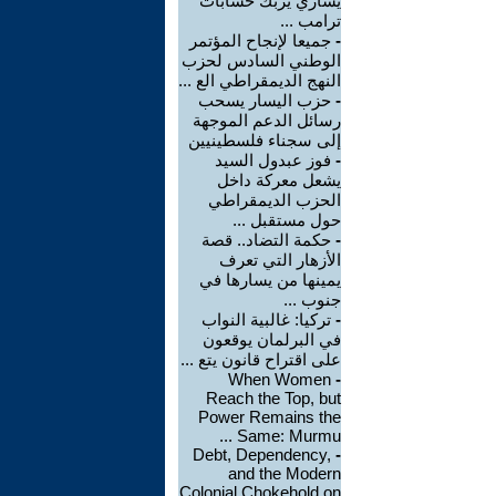
يساري يربك حسابات
ترامب ...
-
جميعا لإنجاح المؤتمر
الوطني السادس لحزب
النهج الديمقراطي الع ...
-
حزب اليسار يسحب
رسائل الدعم الموجهة
إلى سجناء فلسطينيين
-
فوز عبدول السيد
يشعل معركة داخل
الحزب الديمقراطي
حول مستقبل ...
-
حكمة التضاد.. قصة
الأزهار التي تعرف
يمينها من يسارها في
جنوب ...
-
تركيا: غالبية النواب
في البرلمان يوقعون
على اقتراح قانون يتع ...
When Women
-
Reach the Top, but
Power Remains the
Same: Murmu ...
Debt, Dependency,
-
and the Modern
Colonial Chokehold on