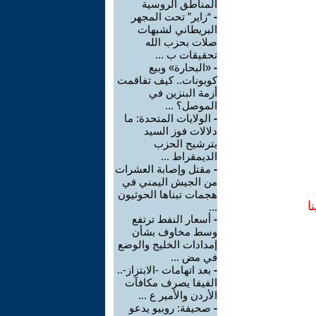
المناطق الروسية
-
“زاير” تحت المجهر
البريطاني لشبهات
صلات بحزب الله
تحقيقات ب ...
-
«البحارة» وبيع
كوبونات.. كيف تفاقمت
أزمة البنزين في
الموصل؟ ...
-
الولايات المتحدة: ما
دلالات فوز السيد
بترشيح الحزب
الديمقراط ...
-
مقتل وإصابة العشرات
من الجيش اليمني في
هجمات تبناها الحوثيون
ا
...
-
أسعار النفط ترتفع
وسط مخاوف بشأن
إمدادات الخليج والوضع
في مض ...
-
بعد اتهامات -الابتزاز-..
الفيفا يصرف مكافآت
الأردن والأمير ع ...
-
صحيفة: روبيو يدعو