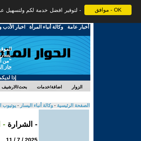
موافق - OK
لتوفير افضل خدمة لكم ولتسهيل عملي
أخبار عامة
-
وكالة أنباء المرأة
-
اخبار الأدب و
الموقع
يسارية
"من أج
حاز ال
إذا لديك
الزوار
اضافة/خدمات
بحث/الارشيف
الصفحة الرئيسية
-
وكالة أنباء اليسار
-
يوتيوب ا
- الشرارة
- 
2025 / 7 / 11