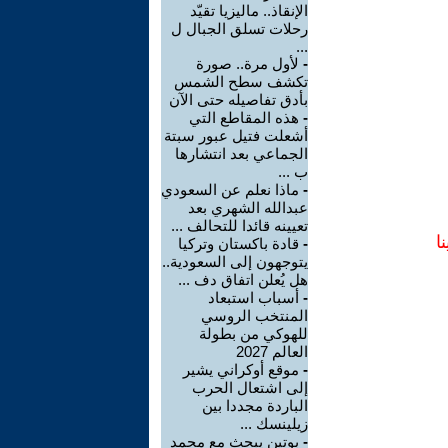
الإنقاذ.. ماليزيا تقيّد
رحلات تسلق الجبال ل
...
-
لأول مرة.. صورة
تكشف سطح الشمس
بأدق تفاصيله حتى الآن
-
هذه المقاطع التي
أشعلت فتيل عبور سبتة
الجماعي بعد انتشارها
ب ...
-
ماذا نعلم عن السعودي
عبدالله الشهري بعد
تعيينه قائدا للتحالف ...
ا
-
قادة باكستان وتركيا
يتوجهون إلى السعودية..
هل يُعلن اتفاق دف ...
-
أسباب استبعاد
المنتخب الروسي
للهوكي من بطولة
العالم 2027
-
موقع أوكراني يشير
إلى اشتعال الحرب
الباردة مجددا بين
زيلينسك ...
-
بوتين يبحث مع محمد