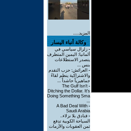
المزيد.....
وكالة أنباء اليسار
-
زلزال سياسي في
ألمانيا: اليمين المتطرف
يتصدر الاستطلاعات
بنس ...
-
العرائش: حزب التقدم
والاشتراكية ينظم لقاءً
جماهيرياً حاشداً ...
The Gulf Isn’t
-
Ditching the Dollar. It’s
Doing Something Sma
...
A Bad Deal With
-
Saudi Arabia
-
فنادق بلا نزلاء..
السياحة الكوبية تدفع
ثمن العقوبات والأزمات