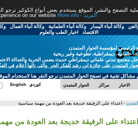
ة التصفح والنشر، الموقع يستخدم بعض أنواع الكوكيز نرجو النق
More info - المزيد
experience on our website
الفن
-
وكالة أنباء اليسار
-
وكالة أنباء العلمانية
-
وكالة أنباء العمال
-
وكا
الاقتصاد
-
اخبار الطب والعلوم
 الرئيسي لمؤسسة الحوار المتمدن
، علمانية، ديمقراطية، تطوعية وغير ربحية
ل مجتمع مدني علماني ديمقراطي حديث يضمن الحرية والعدالة الاجتم
حوار المتمدن على جائزة ابن رشد للفكر الحر والتى نالها أعلام في الفك
م مشاكل تقنية في تصفح الحوار المتمدن نرجو النقر هنا لاستخدام الموقع
كوردي
English
الاخبار
مراكز
الحوار المتمدن
لتمدن
- اعتداء على الرفيقة خديجة بعد العودة من مهمة سياسية
اعتداء على الرفيقة خديجة بعد العودة من مهم