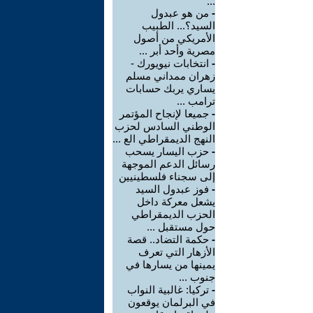
...
-
من هو عبدول
السيد؟... الطبيب
الأمريكي من أصول
مصرية وأحد أبر ...
-
انتخابات نيويورك -
زهران ممداني مسلم
يساري يربك حسابات
ترامب ...
-
جميعا لإنجاح المؤتمر
الوطني السادس لحزب
النهج الديمقراطي الع ...
-
حزب اليسار يسحب
رسائل الدعم الموجهة
إلى سجناء فلسطينيين
-
فوز عبدول السيد
يشعل معركة داخل
الحزب الديمقراطي
حول مستقبل ...
-
حكمة التضاد.. قصة
الأزهار التي تعرف
يمينها من يسارها في
جنوب ...
-
تركيا: غالبية النواب
في البرلمان يوقعون