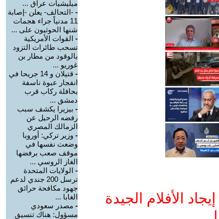
ميليشيات عراق ...
-
-التحالف- يعلن -إصابة
11 مدنياً جراء هجمات
شنها الحوثيون على ...
-
القوات الأمريكية
تسحب طائرات التزود
بالوقود من مطار بن
غوريو ...
-
قتيلان و 14 جريحا في
انفجار عبوة ناسفة
بحافلة ركاب قرب
دمشق ...
-
بيزيرا يكشف سبب
رفضه الرحيل عن
الزمالك المصري
-
وزير تركي: أوروبا
وضعت نفسها في
موقف صعب برفضها
الغاز الروسي ...
-
الولايات المتحدة
ترسل 200 جندي لدعم
جهود مكافحة حرائق
جاد الأفلام الجيدة
الغابا ...
-
مصدر سعودي
ا
مسؤول: هناك تنسيق