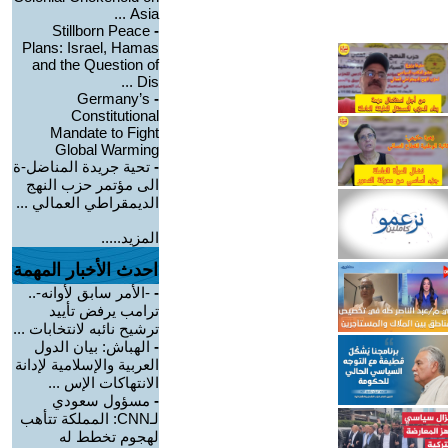
Asia ...
Stillborn Peace
-
Plans: Israel, Hamas
and the Question of
Dis ...
Germany’s
-
Constitutional
Mandate to Fight
Global Warming
-
تحية جريدة المناضل-ة
الى مؤتمر حزب النهج
الديمقراطي العمالي ...
المزيد.....
احدث الأخبار المهمة
-
-الأمر سابق لأوانه-..
ترامب يرفض تأييد
ترشيح نائبه لانتخابات ...
-
الهباش: بيان الدول
العربية والإسلامية لإدانة
الانتهاكات الإس ...
-
مسؤول سعودي
لـCNN: المملكة تتأهب
لهجوم تخطط له