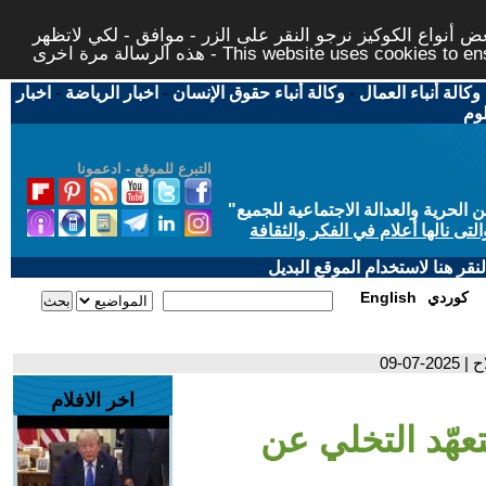
 أنواع الكوكيز نرجو النقر على الزر - موافق - لكي لاتظهر
This website uses cookies to ensure you ge
وكالة أنباء العمال
-
وكالة أنباء حقوق الإنسان
-
اخبار الرياضة
-
اخبار
لوم
التبرع للموقع - ادعمونا
حرية والعدالة الاجتماعية للجميع
"
تى نالها أعلام في الفكر والثقافة
قر هنا لاستخدام الموقع البديل
كوردي
English
0-09
اخر الافلام
تعهّد التخلي عن