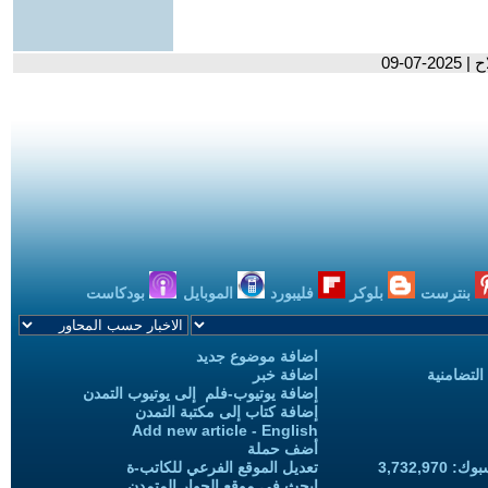
0-09
بنترست
بلوكر
فليبورد
الموبايل
بودكاست
اضافة موضوع جديد
التضامنية
اضافة خبر
إضافة يوتيوب-فلم إلى يوتيوب التمدن
إضافة كتاب إلى مكتبة التمدن
Add new article - English
أضف حملة
3,732,97
تعديل الموقع الفرعي للكاتب-ة
ابحث في موقع الحوار المتمدن