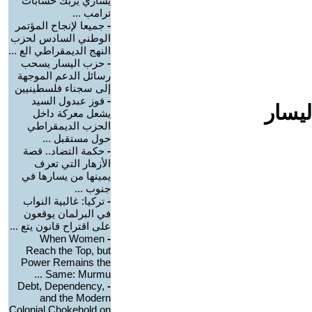
يساري يربك حسابات
ترامب ...
-
جميعا لإنجاح المؤتمر
الوطني السادس لحزب
النهج الديمقراطي الع ...
-
حزب اليسار يسحب
رسائل الدعم الموجهة
إلى سجناء فلسطينيين
-
فوز عبدول السيد
ليسار
يشعل معركة داخل
الحزب الديمقراطي
حول مستقبل ...
-
حكمة التضاد.. قصة
الأزهار التي تعرف
يمينها من يسارها في
جنوب ...
-
تركيا: غالبية النواب
في البرلمان يوقعون
على اقتراح قانون يتع ...
When Women
-
Reach the Top, but
Power Remains the
Same: Murmu ...
Debt, Dependency,
-
and the Modern
Colonial Chokehold on