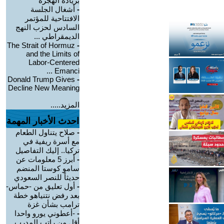
بزيادة الهجرة
-
أشغال الجلسة
الافتتاحية للمؤتمر
السادس لحزب النهج
الديمقراطي ...
The Strait of Hormuz
-
and the Limits of
Labor-Centered
Emanci ...
Donald Trump Gives
-
Decline New Meaning
المزيد.....
احدث الأخبار المهمة
-
صلاح يتناول الطعام
مع أسرة ريفية في
تركيا.. إليك التفاصيل
-
أبرز 5 معلومات عن
سامو كوستا المنضم
حديثاً للنصر السعودي
-
أول تعليق من -حماس-
بعد رفض نتنياهو خطة
ترامب بشأن غزة
-
-أعطوني يورو واحدا
أقل من راتب المدرب