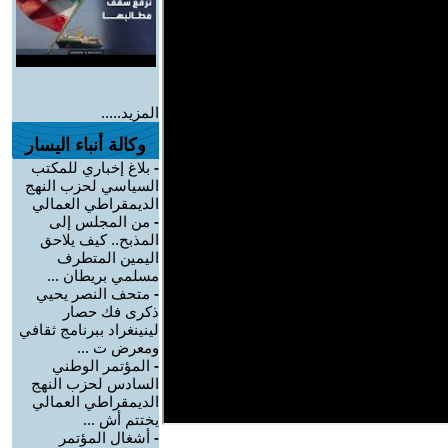
المزيد.....
وكالة أنباء اليسار
-
بلاغ إخباري للمكتب
السياسي لحزب النهج
الديمقراطي العمالي
-
من المجلس إلى
المذبح.. كيف يلاحق
اليمين المتطرف
مسلمي بريطان ...
-
متحف النصر يحيي
ذكرى فك حصار
لينينغراد ببرنامج ثقافي
ومعرض ت ...
-
المؤتمر الوطني
السادس لحزب النهج
الديمقراطي العمالي
يختتم أش ...
-
أشغال المؤتمر