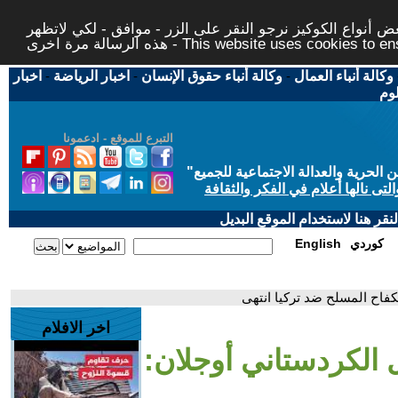
 أنواع الكوكيز نرجو النقر على الزر - موافق - لكي لاتظهر
This website uses cookies to ensure you ge
وكالة أنباء العمال
-
وكالة أنباء حقوق الإنسان
-
اخبار الرياضة
-
اخبار
لوم
التبرع للموقع - ادعمونا
حرية والعدالة الاجتماعية للجميع
"
تى نالها أعلام في الفكر والثقافة
قر هنا لاستخدام الموقع البديل
كوردي
English
كفاح المسلح ضد تركيا انتهى
اخر الافلام
 الكردستاني أوجلان: