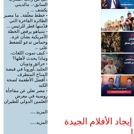
السابق-.. مالديني
يكشف ...
-
خطط معلّقة.. ما مصير
الطائرة الفاخرة التي
قدّمتها قطر للرئيس ...
-
نتنياهو يرفض الخطة
الأمريكية بشأن غزة..
وحماس تدعو للضغط
على ...
-
كيف تموت اللغات،
وماذا يحدث لأهلها؟
-
حرائق وذوبان
الجليد..أوروبا في قبضة
المناخ المتطرف
-
أفضل الأطعمة لصحة
الكبد
-
مصر تعلن عن مفاجأة
روسية في معرض
العلمين الدولي للطيران
المزيد.....
جاد الأفلام الجيدة
المزيد.....
ا