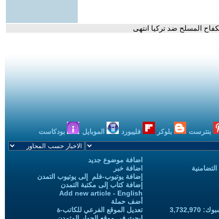
كفاح المسلح ضد تركيا انتهى
بنترست
بلوكر
فليبورد
الموبايل
بودكاست
اضافة موضوع جديد
التضامنية
اضافة خبر
إضافة يوتيوب-فلم إلى يوتيوب التمدن
إضافة كتاب إلى مكتبة التمدن
Add new article - English
أضف حملة
3,732,97
تعديل الموقع الفرعي للكاتب-ة
ابحث في موقع الحوار المتمدن