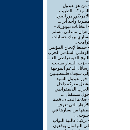
...
-
من هو عبدول
السيد؟... الطبيب
الأمريكي من أصول
مصرية وأحد أبر ...
-
انتخابات نيويورك -
زهران ممداني مسلم
يساري يربك حسابات
ترامب ...
-
جميعا لإنجاح المؤتمر
الوطني السادس لحزب
النهج الديمقراطي الع ...
-
حزب اليسار يسحب
رسائل الدعم الموجهة
إلى سجناء فلسطينيين
-
فوز عبدول السيد
يشعل معركة داخل
الحزب الديمقراطي
حول مستقبل ...
-
حكمة التضاد.. قصة
الأزهار التي تعرف
يمينها من يسارها في
جنوب ...
-
تركيا: غالبية النواب
في البرلمان يوقعون