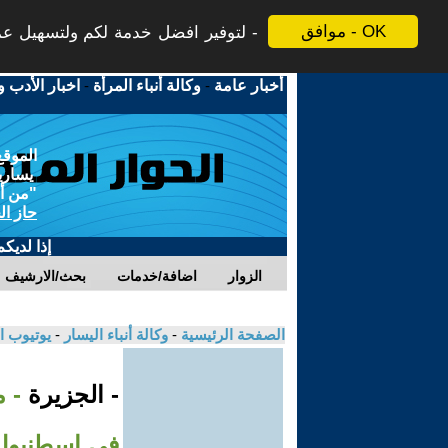
موافق - OK
لتوفير افضل خدمة لكم ولتسهيل عملي
أخبار عامة
-
وكالة أنباء المرأة
-
اخبار الأدب و
الموقع
يسارية
"من أج
حاز ال
إذا لديك
الزوار
اضافة/خدمات
بحث/الارشيف
الصفحة الرئيسية
-
وكالة أنباء اليسار
-
يوتيوب ا
- الجزيرة
- 
في إسطنبول