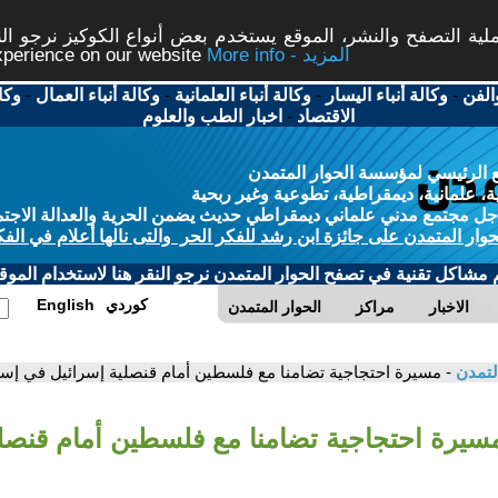
ة التصفح والنشر، الموقع يستخدم بعض أنواع الكوكيز نرجو النق
More info - المزيد
experience on our website
الفن
-
وكالة أنباء اليسار
-
وكالة أنباء العلمانية
-
وكالة أنباء العمال
-
وكا
الاقتصاد
-
اخبار الطب والعلوم
 الرئيسي لمؤسسة الحوار المتمدن
، علمانية، ديمقراطية، تطوعية وغير ربحية
ل مجتمع مدني علماني ديمقراطي حديث يضمن الحرية والعدالة الاجتم
حوار المتمدن على جائزة ابن رشد للفكر الحر والتى نالها أعلام في الفك
م مشاكل تقنية في تصفح الحوار المتمدن نرجو النقر هنا لاستخدام الموقع
كوردي
English
الاخبار
مراكز
الحوار المتمدن
لتمدن
- مسيرة احتجاجية تضامنا مع فلسطين أمام قنصلية إسرائيل في إس
مسيرة احتجاجية تضامنا مع فلسطين أمام قنصل