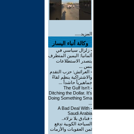
المزيد.....
وكالة أنباء اليسار
-
زلزال سياسي في
ألمانيا: اليمين المتطرف
يتصدر الاستطلاعات
بنس ...
-
العرائش: حزب التقدم
والاشتراكية ينظم لقاءً
جماهيرياً حاشداً ...
The Gulf Isn’t
-
Ditching the Dollar. It’s
Doing Something Sma
...
A Bad Deal With
-
Saudi Arabia
-
فنادق بلا نزلاء..
السياحة الكوبية تدفع
ثمن العقوبات والأزمات