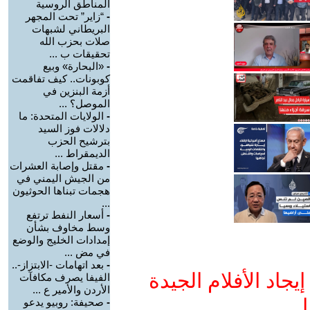
المناطق الروسية
-
“زاير” تحت المجهر
البريطاني لشبهات
صلات بحزب الله
تحقيقات ب ...
-
«البحارة» وبيع
كوبونات.. كيف تفاقمت
أزمة البنزين في
الموصل؟ ...
-
الولايات المتحدة: ما
دلالات فوز السيد
بترشيح الحزب
الديمقراط ...
-
مقتل وإصابة العشرات
من الجيش اليمني في
هجمات تبناها الحوثيون
...
-
أسعار النفط ترتفع
وسط مخاوف بشأن
إمدادات الخليج والوضع
في مض ...
-
بعد اتهامات -الابتزاز-..
جاد الأفلام الجيدة
الفيفا يصرف مكافآت
الأردن والأمير ع ...
ا
-
صحيفة: روبيو يدعو