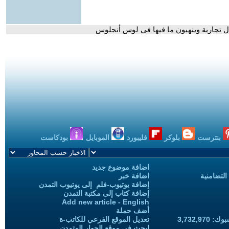
 تجارية وينهبون ما فيها في لوس أنجلوس
بنترست
بلوكر
فليبورد
الموبايل
بودكاست
اضافة موضوع جديد
التضامنية
اضافة خبر
إضافة يوتيوب-فلم إلى يوتيوب التمدن
إضافة كتاب إلى مكتبة التمدن
Add new article - English
أضف حملة
3,732,97
تعديل الموقع الفرعي للكاتب-ة
ابحث في موقع الحوار المتمدن