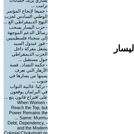
يساري يربك حسابات
ترامب ...
-
جميعا لإنجاح المؤتمر
الوطني السادس لحزب
النهج الديمقراطي الع ...
-
حزب اليسار يسحب
رسائل الدعم الموجهة
إلى سجناء فلسطينيين
-
فوز عبدول السيد
ليسار
يشعل معركة داخل
الحزب الديمقراطي
حول مستقبل ...
-
حكمة التضاد.. قصة
الأزهار التي تعرف
يمينها من يسارها في
جنوب ...
-
تركيا: غالبية النواب
في البرلمان يوقعون
على اقتراح قانون يتع ...
When Women
-
Reach the Top, but
Power Remains the
Same: Murmu ...
Debt, Dependency,
-
and the Modern
Colonial Chokehold on