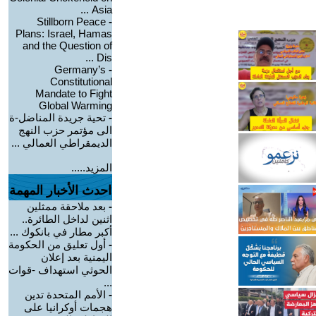
Asia ...
Stillborn Peace
-
Plans: Israel, Hamas
and the Question of
Dis ...
Germany’s
-
Constitutional
Mandate to Fight
Global Warming
-
تحية جريدة المناضل-ة
الى مؤتمر حزب النهج
الديمقراطي العمالي ...
المزيد.....
احدث الأخبار المهمة
-
بعد ملاحقة ممثلين
اثنين لداخل الطائرة..
أكبر مطار في بانكوك ...
-
أول تعليق من الحكومة
اليمنية بعد إعلان
الحوثي استهداف -قوات
...
-
الأمم المتحدة تدين
هجمات أوكرانيا على