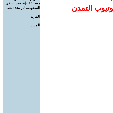
مسابقة -إنترفيجن- في
وتيوب التمدن
السعودية لم يحدد بعد
المزيد.....
المزيد.....