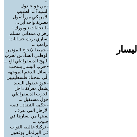
...
-
من هو عبدول
السيد؟... الطبيب
الأمريكي من أصول
مصرية وأحد أبر ...
-
انتخابات نيويورك -
زهران ممداني مسلم
يساري يربك حسابات
ترامب ...
ليسار
-
جميعا لإنجاح المؤتمر
الوطني السادس لحزب
النهج الديمقراطي الع ...
-
حزب اليسار يسحب
رسائل الدعم الموجهة
إلى سجناء فلسطينيين
-
فوز عبدول السيد
يشعل معركة داخل
الحزب الديمقراطي
حول مستقبل ...
-
حكمة التضاد.. قصة
الأزهار التي تعرف
يمينها من يسارها في
جنوب ...
-
تركيا: غالبية النواب
في البرلمان يوقعون