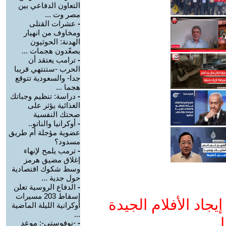
التعاون الدفاعي بين
مصر وت ...
-
عشرات القتلى
ومخاوف من انهيار
الهدنة: الحوثيون
يصعّدون هجمات ...
-
ترامب يعتقد أن
الحرب -ستنتهي قريبا
جدا- والسعودية تتوقع
هجما ...
-
دراسة: تنظيم وجباتك
الغذائية يؤثر على
صحتك النفسية
-
أوكرانيا والناتو..
عضوية مؤجلة أم طريق
مسدود؟
-
ترمب يلمح لإنهاء
إغلاق مضيق هرمز
وسط شكوك اقتصادية
حول جدية ...
-
الدفاع الروسية تعلن
إسقاط 203 مسيرات
جاد الأفلام الجيدة
أوكرانية الليلة الماضية
...
ا
-
-نوفوستي-: موعد