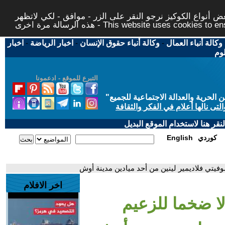
 أنواع الكوكيز نرجو النقر على الزر - موافق - لكي لاتظهر
This website uses cookies to ensure you ge
وكالة أنباء العمال
-
وكالة أنباء حقوق الإنسان
-
اخبار الرياضة
-
اخبار
لوم
التبرع للموقع - ادعمونا
حرية والعدالة الاجتماعية للجميع
"
تى نالها أعلام في الفكر والثقافة
قر هنا لاستخدام الموقع البديل
كوردي
English
وفيتي فلاديمير لينين من أحد ميادين مدينة أوش
اخر الافلام
لا ضخما للزعيم