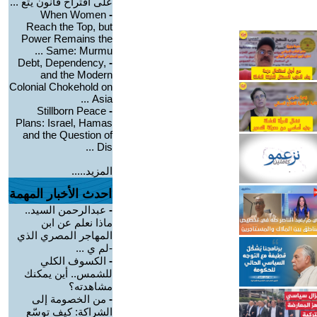
على اقتراح قانون يتع ...
When Women
-
Reach the Top, but
Power Remains the
Same: Murmu ...
Debt, Dependency,
-
and the Modern
Colonial Chokehold on
Asia ...
Stillborn Peace
-
Plans: Israel, Hamas
and the Question of
Dis ...
المزيد.....
احدث الأخبار المهمة
-
عبدالرحمن السيد..
ماذا نعلم عن ابن
المهاجر المصري الذي
-لم ي ...
-
الكسوف الكلي
للشمس.. أين يمكنك
مشاهدته؟
-
من الخصومة إلى
الشراكة: كيف توسّع