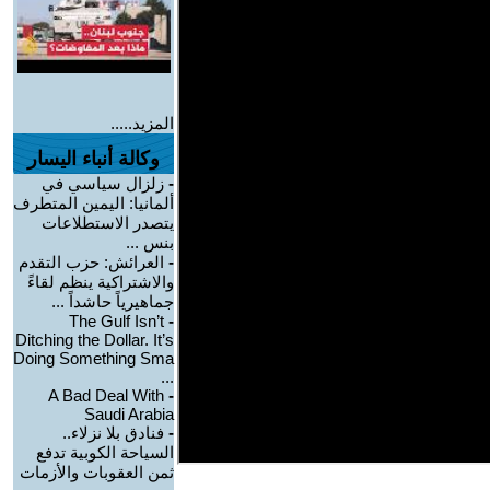
المزيد.....
وكالة أنباء اليسار
-
زلزال سياسي في
ألمانيا: اليمين المتطرف
يتصدر الاستطلاعات
بنس ...
-
العرائش: حزب التقدم
والاشتراكية ينظم لقاءً
جماهيرياً حاشداً ...
The Gulf Isn’t
-
Ditching the Dollar. It’s
Doing Something Sma
...
A Bad Deal With
-
Saudi Arabia
-
فنادق بلا نزلاء..
السياحة الكوبية تدفع
ثمن العقوبات والأزمات