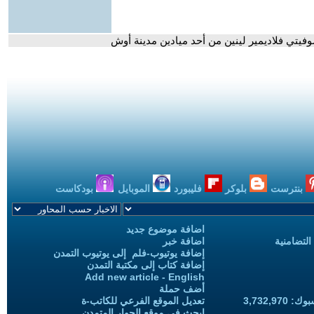
وفيتي فلاديمير لينين من أحد ميادين مدينة أوش
بنترست
بلوكر
فليبورد
الموبايل
بودكاست
اضافة موضوع جديد
التضامنية
اضافة خبر
إضافة يوتيوب-فلم إلى يوتيوب التمدن
إضافة كتاب إلى مكتبة التمدن
Add new article - English
أضف حملة
3,732,97
تعديل الموقع الفرعي للكاتب-ة
ابحث في موقع الحوار المتمدن