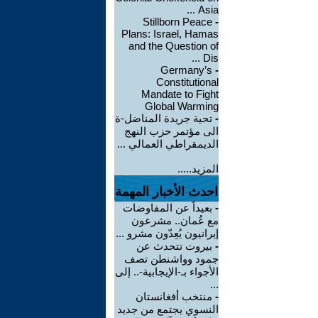
Asia ...
Stillborn Peace
-
Plans: Israel, Hamas
and the Question of
Dis ...
Germany’s
-
Constitutional
Mandate to Fight
Global Warming
-
تحية جريدة المناضل-ة
الى مؤتمر حزب النهج
الديمقراطي العمالي ...
المزيد.....
احدث الأخبار المهمة
-
بعيداً عن المفاوضات
مع عُمان.. مشرعون
إيرانيون يُعِدّون مشرو ...
-
بيروت تتحدث عن
جمود وواشنطن تصف
الأجواء بـ-الإيجابية-.. إلى
...
-
منتخب أفغانستان
النسوي يجتمع من جديد