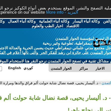
ة التصفح والنشر، الموقع يستخدم بعض أنواع الكوكيز نرجو النق
More info - المزيد
experience on our website
الفن
-
وكالة أنباء اليسار
-
وكالة أنباء العلمانية
-
وكالة أنباء العمال
-
وكا
الاقتصاد
-
اخبار الطب والعلوم
 الرئيسي لمؤسسة الحوار المتمدن
، علمانية، ديمقراطية، تطوعية وغير ربحية
ل مجتمع مدني علماني ديمقراطي حديث يضمن الحرية والعدالة الاجتم
حوار المتمدن على جائزة ابن رشد للفكر الحر والتى نالها أعلام في الفك
م مشاكل تقنية في تصفح الحوار المتمدن نرجو النقر هنا لاستخدام الموقع
كوردي
English
الاخبار
مراكز
الحوار المتمدن
لتمدن
- د. أليسار يحيى، قصة نضال شابة حولت ألم فراق والدها ومرارة الت
- د. أليسار يحيى، قصة نضال شابة حولت ألم ف
ير إلى نجاح باهر!