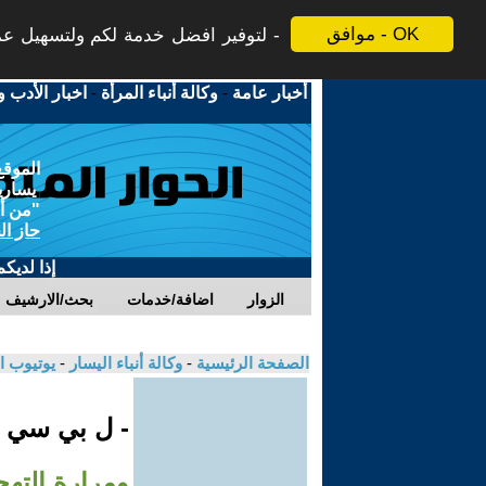
موافق - OK
لتوفير افضل خدمة لكم ولتسهيل عملي
أخبار عامة
-
وكالة أنباء المرأة
-
اخبار الأدب و
الموقع
يسارية
"من أج
حاز ال
إذا لديك
الزوار
اضافة/خدمات
بحث/الارشيف
الصفحة الرئيسية
-
وكالة أنباء اليسار
-
يوتيوب ا
- ل بي سي
ومرارة التهج