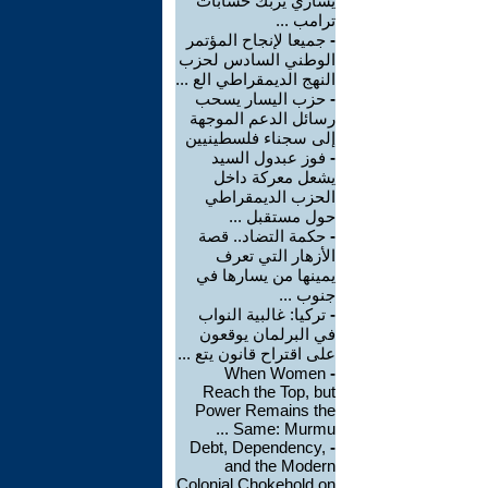
يساري يربك حسابات
ترامب ...
-
جميعا لإنجاح المؤتمر
الوطني السادس لحزب
النهج الديمقراطي الع ...
-
حزب اليسار يسحب
رسائل الدعم الموجهة
إلى سجناء فلسطينيين
-
فوز عبدول السيد
يشعل معركة داخل
الحزب الديمقراطي
حول مستقبل ...
-
حكمة التضاد.. قصة
الأزهار التي تعرف
يمينها من يسارها في
جنوب ...
-
تركيا: غالبية النواب
في البرلمان يوقعون
على اقتراح قانون يتع ...
When Women
-
Reach the Top, but
Power Remains the
Same: Murmu ...
Debt, Dependency,
-
and the Modern
Colonial Chokehold on