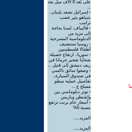
على بُعد 8 آلاف ميل بعد
...
-
إسرائيل تصعد بلبنان..
نتنياهو يثير غضب
ترامب
-
قاليباف: لسنا بحاجة
إلى مزيد من
الدبلوماسية المسرحية
-
روسيا تستضيف
أطفالا فلسطينيين
-
سوريا.. ارتفاع حصيلة
ضحايا تفجير جرمانا في
ريف دمشق إلى قتيل ...
-
وضعوا سائق تاكسي
في صندوق السيارة..
تفاصيل عملية سطو
ا
مسلح ع ...
-
توتر دبلوماسي بين
واشنطن وباريس
-
أسعار خام برنت ترتفع
بنسبة 5%
المزيد.....
المزيد.....