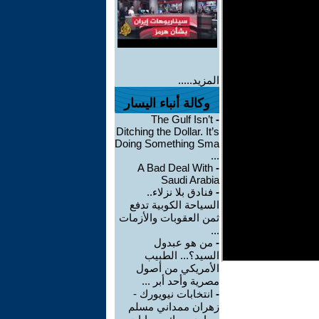
المزيد.....
وكالة أنباء اليسار
The Gulf Isn’t
-
Ditching the Dollar. It’s
Doing Something Sma
...
A Bad Deal With
-
Saudi Arabia
-
فنادق بلا نزلاء..
السياحة الكوبية تدفع
ثمن العقوبات والأزمات
...
-
من هو عبدول
السيد؟... الطبيب
الأمريكي من أصول
مصرية وأحد أبر ...
-
انتخابات نيويورك -
زهران ممداني مسلم