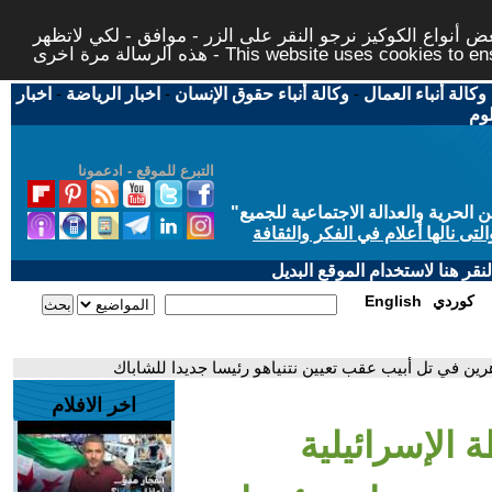
 أنواع الكوكيز نرجو النقر على الزر - موافق - لكي لاتظهر
This website uses cookies to ensure you ge
وكالة أنباء العمال
-
وكالة أنباء حقوق الإنسان
-
اخبار الرياضة
-
اخبار
لوم
التبرع للموقع - ادعمونا
حرية والعدالة الاجتماعية للجميع
"
تى نالها أعلام في الفكر والثقافة
قر هنا لاستخدام الموقع البديل
كوردي
English
رين في تل أبيب عقب تعيين نتنياهو رئيسا جديدا للشاباك
اخر الافلام
 الإسرائيلية