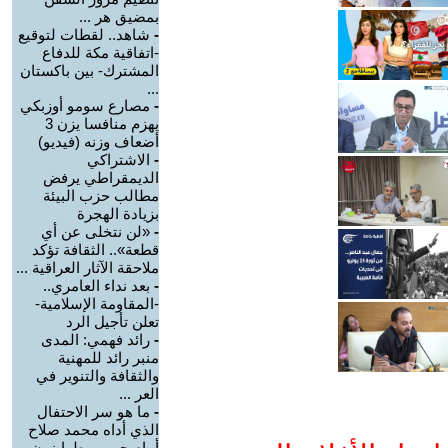
بمضيق هر ...
-
شاهد.. لقطات لتوقيع
-اتفاقية مكة للدفاع
المشترك- بين باكستان
...
-
مصارع سومو أوزبكي
يهزم منافسا يزن 3
أضعاف وزنه (فيديو)
-
الاشتراكي
الديمقراطي يرفض
مطالب حزب البيئة
بزيادة الهجرة
-
«لن نتخلى عن أي
قطعة».. الثقافة تؤكد
ملاحقة الآثار العراقية ...
-
بعد نداء العامري..
-المقاومة الإسلامية-
تعلن تأجيل الرد
-
رائد فهمي: المدى
منبر رائد للمهنية
والثقافة والتنوير في
العر ...
-
ما هو سر الاحتفال
الذي أداه محمد صلاح
أمام جمهور طرابزون