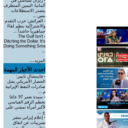
-
زلزال سياسي في
ألمانيا: اليمين المتطرف
يتصدر الاستطلاعات
بنس ...
-
العرائش: حزب التقدم
والاشتراكية ينظم لقاءً
جماهيرياً حاشداً ...
The Gulf Isn’t
-
Ditching the Dollar. It’s
Doing Something Sma
...
المزيد.....
احدث الأخبار المهمة
-
فايننشال تايمز:
الحصار الأمريكي يشل
صادرات النفط الإيرانية
م ...
-
سيدة بعمر 97 عامًا
تحطم الرقم القياسي
لأكبر امرأة تمشي على
ج ...
-
إعلام إيراني ينشر
تسريبات عن اتفاق
تنظيم مرور السفن