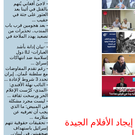
-
لاجئ أفغاني يُتهم
بالقتل في أثينا بعد
العثور على جثة في
حقيب ...
-
بعد هجومين قرب باب
المندب.. تحذيرات من
تصعيد يهدد الملاحة في
...
-
-بيان إدانة بأشد
العبارات- لـ8 دول
إسلامية ضد انتهاكات
إسرائ ...
-
رغم تقدم المفاوضات
مع سلطنة عُمان.. إيران
تحدد 3 شروط لإعادة ...
-
النائب نهلة الأفندي:
-المدى- كرّست الإعلام
الحر ورسخت ثقافة ...
-
ليست مجرد مشكلة
في المبيض: ما الذي
يجب أن تعرفيه عن
متلازمة ...
جاد الأفلام الجيدة
-
تحقيقات حقوقية تتهم
إسرائيل باستهداف
ا
صحفيتين في لبنان..