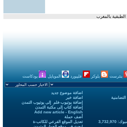
 الطبقية بالمغرب
بنترست
بلوكر
فليبورد
الموبايل
بودكاست
اضافة موضوع جديد
التضامنية
اضافة خبر
إضافة يوتيوب-فلم إلى يوتيوب التمدن
إضافة كتاب إلى مكتبة التمدن
Add new article - English
أضف حملة
3,732,97
تعديل الموقع الفرعي للكاتب-ة
ابحث في موقع الحوار المتمدن