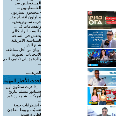
المستوطنين ضد
الفلسطينيين ...
-
محتجون يساريون
يحاولون اقتحام مقر
حزب سموتريتش..
وانقسامات ف ...
-
اليسار الراديكالي
ينتعش في الساحة
السياسية الأمريكية
شبح الش ...
-
بيان من أجل مقاطعة
الانتخابات الصورية
والدعوة إلى تكثيف العم
...
المزيد.....
احدث الأخبار المهمة
-
-إذا فزت ستكون أول
سيناتور مسلم بتاريخ
أمريكا-.. شاهد رد عبد
...
-
اضطرابات جوية
تتسبّب بهبوط مفاجئ
لطائرة هندية