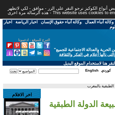
 أنواع الكوكيز نرجو النقر على الزر - موافق - لكي لاتظهر
This website uses cookies to ensure you ge
وكالة أنباء العمال
-
وكالة أنباء حقوق الإنسان
-
اخبار الرياضة
-
اخبار
لوم
التبرع للموقع - ادعمونا
حرية والعدالة الاجتماعية للجميع
"
تى نالها أعلام في الفكر والثقافة
قر هنا لاستخدام الموقع البديل
كوردي
English
 الطبقية بالمغرب
اخر الافلام
يعة الدولة الطبقية