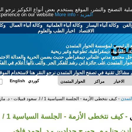
ة التصفح والنشر، الموقع يستخدم بعض أنواع الكوكيز نرجو النق
More info - المزيد
experience on our website
الفن
-
وكالة أنباء اليسار
-
وكالة أنباء العلمانية
-
وكالة أنباء العمال
-
وكا
الاقتصاد
-
اخبار الطب والعلوم
 الرئيسي لمؤسسة الحوار المتمدن
، علمانية، ديمقراطية، تطوعية وغير ربحية
ل مجتمع مدني علماني ديمقراطي حديث يضمن الحرية والعدالة الاجتم
حوار المتمدن على جائزة ابن رشد للفكر الحر والتى نالها أعلام في الفك
م مشاكل تقنية في تصفح الحوار المتمدن نرجو النقر هنا لاستخدام الموقع
كوردي
English
الاخبار
مراكز
الحوار المتمدن
لتمدن
- كيف نتخطى الأزمة - الجلسة السياسية 1 / ا. سعود قبيلات - د. مازن حنا - م. جورج حدادين - د. احمد فاخر.
ق
- كيف نتخطى
مازن حنا - م. جورج حدادين - د. احمد فاخر.