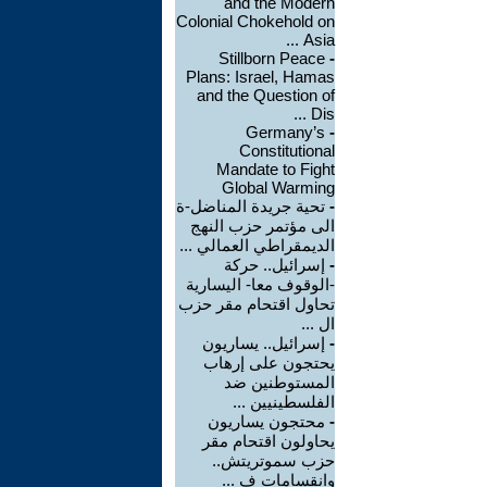
and the Modern
Colonial Chokehold on
Asia ...
Stillborn Peace
-
Plans: Israel, Hamas
and the Question of
Dis ...
Germany’s
-
Constitutional
Mandate to Fight
Global Warming
-
تحية جريدة المناضل-ة
الى مؤتمر حزب النهج
الديمقراطي العمالي ...
-
إسرائيل.. حركة
-الوقوف معا- اليسارية
تحاول اقتحام مقر حزب
ال ...
-
إسرائيل.. يساريون
يحتجون على إرهاب
المستوطنين ضد
الفلسطينيين ...
-
محتجون يساريون
يحاولون اقتحام مقر
حزب سموتريتش..
وانقسامات ف ...