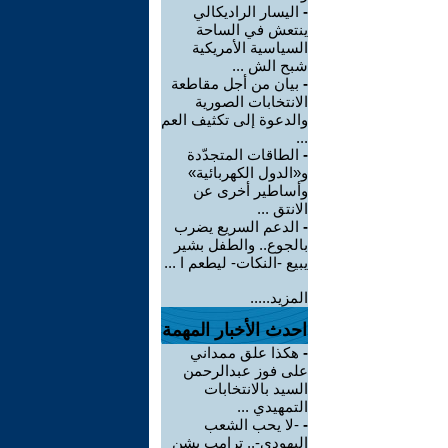
-
اليسار الراديكالي
ينتعش في الساحة
السياسية الأمريكية
شبح الش ...
-
بيان من أجل مقاطعة
الانتخابات الصورية
والدعوة إلى تكثيف العم
...
-
الطاقات المتجدّدة
و«الدول الكهربائية»
وأساطير أخرى عن
الانتق ...
-
الدعم السريع يضرب
بالجوع.. والطفل بشير
يبيع -النكات- ليطعم ا ...
المزيد.....
احدث الأخبار المهمة
-
هكذا علق ممداني
على فوز عبدالرحمن
السيد بالانتخابات
التمهيدي ...
-
-لا يحب الشعب
اليهودي-.. ترامب يشن