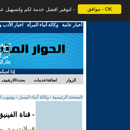
موافق - OK
لتوفير افضل خدمة لكم ولتسهيل عملي
أخبار عامة
-
وكالة أنباء المرأة
-
اخبار الأدب و
الموقع
يسارية
"من أج
حاز ال
إذا لديك
الزوار
اضافة/خدمات
بحث/الارشيف
الصفحة الرئيسية
-
وكالة أنباء اليسار
-
يوتيوب ا
- قناة الفيني
قبيلات - د. 