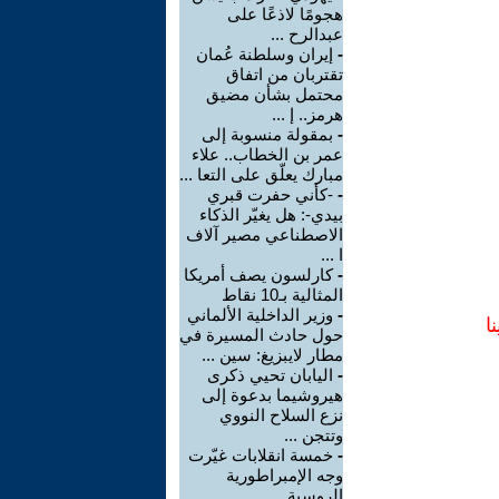
هجومًا لاذعًا على
عبدالرح ...
-
إيران وسلطنة عُمان
تقتربان من اتفاق
محتمل بشأن مضيق
هرمز.. إ ...
-
بمقولة منسوبة إلى
عمر بن الخطاب.. علاء
مبارك يعلّق على التعا ...
-
-كأني حفرت قبري
بيدي-: هل يغيّر الذكاء
الاصطناعي مصير آلاف
ا ...
-
كارلسون يصف أمريكا
المثالية بـ10 نقاط
-
وزير الداخلية الألماني
ا
حول حادث المسيرة في
مطار لايبزيغ: سين ...
-
اليابان تحيي ذكرى
هيروشيما بدعوة إلى
نزع السلاح النووي
وتتجن ...
-
خمسة انقلابات غيّرت
وجه الإمبراطورية
الروسية