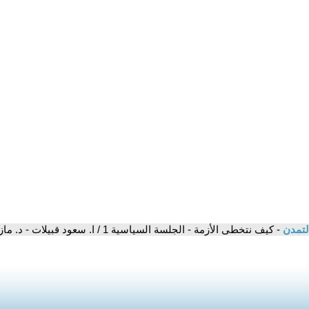
لتمدن
- كيف نتخطى الأزمة - الجلسة السياسية 1 / ا. سعود قبيلات - د. مازن حنا - م. جورج حدادين - د. احمد فاخر.