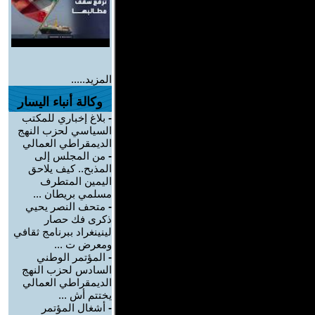
المزيد.....
وكالة أنباء اليسار
-
بلاغ إخباري للمكتب
السياسي لحزب النهج
الديمقراطي العمالي
-
من المجلس إلى
المذبح.. كيف يلاحق
اليمين المتطرف
مسلمي بريطان ...
-
متحف النصر يحيي
ذكرى فك حصار
لينينغراد ببرنامج ثقافي
ومعرض ت ...
-
المؤتمر الوطني
السادس لحزب النهج
الديمقراطي العمالي
يختتم أش ...
-
أشغال المؤتمر