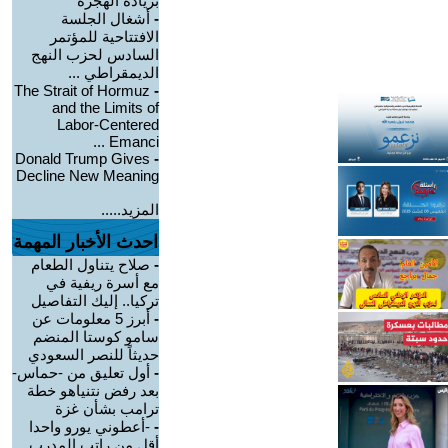
بزيادة الهجرة
-
أشغال الجلسة
الافتتاحية للمؤتمر
السادس لحزب النهج
الديمقراطي ...
The Strait of Hormuz
-
and the Limits of
Labor-Centered
Emanci ...
Donald Trump Gives
-
Decline New Meaning
المزيد.....
احدث الأخبار المهمة
-
صلاح يتناول الطعام
مع أسرة ريفية في
تركيا.. إليك التفاصيل
-
أبرز 5 معلومات عن
سامو كوستا المنضم
حديثاً للنصر السعودي
-
أول تعليق من -حماس-
بعد رفض نتنياهو خطة
ترامب بشأن غزة
-
-أعطوني يورو واحدا
أقل من راتب المدرب