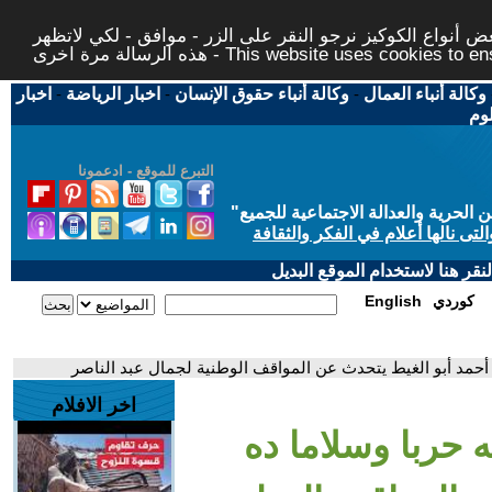
 أنواع الكوكيز نرجو النقر على الزر - موافق - لكي لاتظهر
This website uses cookies to ensure you ge
وكالة أنباء العمال
-
وكالة أنباء حقوق الإنسان
-
اخبار الرياضة
-
اخبار
لوم
التبرع للموقع - ادعمونا
حرية والعدالة الاجتماعية للجميع
"
تى نالها أعلام في الفكر والثقافة
قر هنا لاستخدام الموقع البديل
كوردي
English
. أحمد أبو الغيط يتحدث عن المواقف الوطنية لجمال عبد الناصر
اخر الافلام
ه حربا وسلاما ده