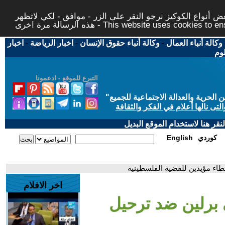
 أنواع الكوكيز نرجو النقر على الزر - موافق - لكي لاتظهر
This website uses cookies to ensure you ge
وكالة أنباء العمال
-
وكالة أنباء حقوق الإنسان
-
اخبار الرياضة
-
اخبار
لوم
التبرع للموقع - ادعمونا
حرية والعدالة الاجتماعية للجميع
"
تى نالها أعلام في الفكر والثقافة
قر هنا لاستخدام الموقع البديل
كوردي
English
اء مؤيدين للقضية الفلسطينية
اخر الافلام
 برلين ضد ترحيل