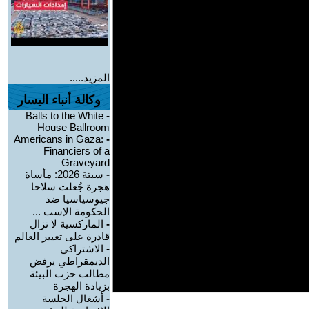
المزيد.....
وكالة أنباء اليسار
Balls to the White
-
House Ballroom
Americans in Gaza:
-
Financiers of a
Graveyard
-
سبتة 2026: مأساة
هجرة جُعلت سلاحا
جيوسياسيا ضد
الحكومة الإسب ...
-
الماركسية لا تزال
قادرة على تغيير العالم
-
الاشتراكي
الديمقراطي يرفض
مطالب حزب البيئة
بزيادة الهجرة
-
أشغال الجلسة