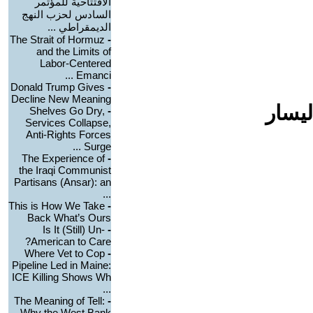
الافتتاحية للمؤتمر
السادس لحزب النهج
الديمقراطي ...
The Strait of Hormuz
-
and the Limits of
Labor-Centered
Emanci ...
Donald Trump Gives
-
Decline New Meaning
ليسار
Shelves Go Dry,
-
Services Collapse,
Anti-Rights Forces
Surge ...
The Experience of
-
the Iraqi Communist
Partisans (Ansar): an
...
This is How We Take
-
Back What’s Ours
Is It (Still) Un-
-
American to Care?
Where Vet to Cop
-
Pipeline Led in Maine:
ICE Killing Shows Wh
...
The Meaning of Tell:
-
Why the West Bank