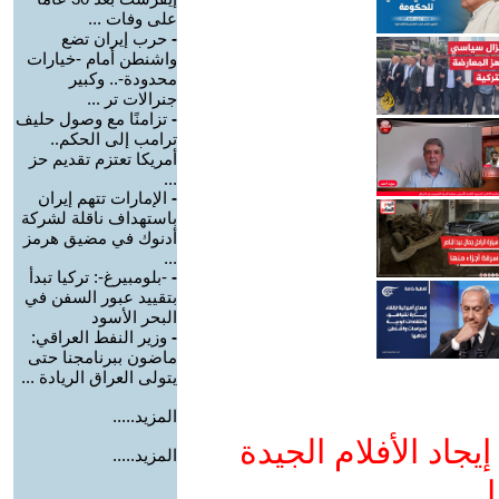
على وفات ...
-
حرب إيران تضع
واشنطن أمام -خيارات
محدودة-.. وكبير
جنرالات تر ...
-
تزامنًا مع وصول حليف
ترامب إلى الحكم..
أمريكا تعتزم تقديم حز
...
-
الإمارات تتهم إيران
باستهداف ناقلة لشركة
أدنوك في مضيق هرمز
...
-
-بلومبيرغ-: تركيا تبدأ
بتقييد عبور السفن في
البحر الأسود
-
وزير النفط العراقي:
ماضون ببرنامجنا حتى
يتولى العراق الريادة ...
المزيد.....
جاد الأفلام الجيدة
المزيد.....
ا