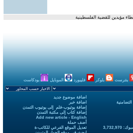
اء مؤيدين للقضية الفلسطينية
بنترست
بلوكر
فليبورد
الموبايل
بودكاست
اضافة موضوع جديد
التضامنية
اضافة خبر
إضافة يوتيوب-فلم إلى يوتيوب التمدن
إضافة كتاب إلى مكتبة التمدن
Add new article - English
أضف حملة
3,732,97
تعديل الموقع الفرعي للكاتب-ة
ابحث في موقع الحوار المتمدن