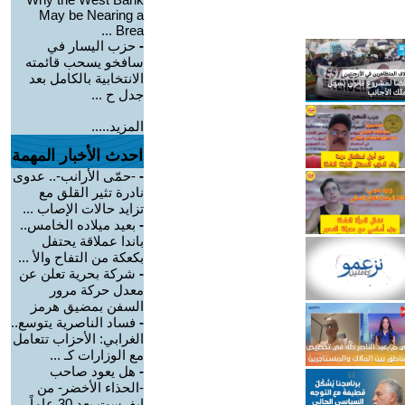
May be Nearing a
Brea ...
-
حزب اليسار في
سافخو يسحب قائمته
الانتخابية بالكامل بعد
جدل ح ...
المزيد.....
احدث الأخبار المهمة
-
-حمّى الأرانب-.. عدوى
نادرة تثير القلق مع
تزايد حالات الإصاب ...
-
بعيد ميلاده الخامس..
باندا عملاقة يحتفل
بكعكة من التفاح والأ ...
-
شركة بحرية تعلن عن
معدل حركة مرور
السفن بمضيق هرمز
-
فساد الناصرية يتوسع..
الغرابي: الأحزاب تتعامل
مع الوزارات كـ ...
-
هل يعود صاحب
-الحذاء الأخضر- من
إيفرست بعد 30 عاماً