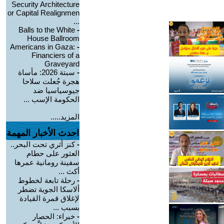
Security Architecture
or Capital Realignmen
...
Balls to the White
-
House Ballroom
Americans in Gaza:
-
Financiers of a
Graveyard
-
سبتة 2026: مأساة
هجرة جُعلت سلاحا
جيوسياسيا ضد
الحكومة الإسب ...
المزيد.....
احدث الأخبار المهمة
-
كنز أثري تحت البحر..
العثور على حطام
سفينة رومانية عمرها
أكث ...
-
رحلة تابعة لخطوط
ألاسكا الجوية تضطر
لإغلاق قمرة القيادة
بسبب ...
-
خبراء: الحصار