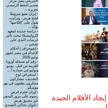
الأمريكي يشلَّ مركز
تصدير النفط الرئيسي
بجزيرة ...
-
إيران تضع شروطا
لفتح هرمز.. وترامب
يعول على “إفلاسها”
يؤكد ...
-
دراسة جديدة لمعهد
كارولينسكا تبحث تأثير
غرسات الثدي على
تشخي ...
-
إنفوجراف | أحكام
الإعدام في مصر لشهر
يوليو 2026
-
رقم لم تسجله أوروبا
الغربية من قبل.. يونيو
ويوليو في صدارة ا ...
-
استعراض لوح
التجديف: مشاركون
متنكرون يطفون في نهر
موسكو
-
إيران تعتزم فرض
جاد الأفلام الجيدة
رسوم على مرور السفن
عبر مضيق هرمز
ا
-
تايوان تحاكي التصدي