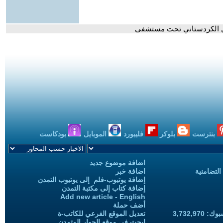
ال الكردستاني تحت مستشفى
بنترست
بلوكر
فليبورد
الموبايل
بودكاست
اضافة موضوع جديد
التضامنية
اضافة خبر
إضافة يوتيوب-فلم إلى يوتيوب التمدن
إضافة كتاب إلى مكتبة التمدن
Add new article - English
أضف حملة
3,732,97
تعديل الموقع الفرعي للكاتب-ة
ابحث في موقع الحوار المتمدن