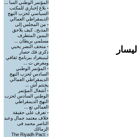
المؤتمر الوطني السا ...
-
بلاغ إخباري للمكتب
السياسي لحزب النهج
الديمقراطي العمالي
-
من المجلس إلى
المذبح.. كيف يلاحق
اليمين المتطرف
مسلمي بريطان ...
-
متحف النصر يحيي
ليسار
ذكرى فك حصار
لينينغراد ببرنامج ثقافي
ومعرض ت ...
-
المؤتمر الوطني
السادس لحزب النهج
الديمقراطي العمالي
يختتم أش ...
-
أشغال المؤتمر
الوطني السادس لحزب
النهج الديمقراطي
العمالي تع ...
-
تعرف على حقيقة
خلاف معتمد جمال وعبد
الناصر محمد فى
الزمالك
The Riyadh Pact:
-