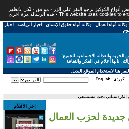
 أنواع الكوكيز نرجو النقر على الزر - موافق - لكي لاتظهر
This website uses cookies to ensure you ge
وكالة أنباء العمال
-
وكالة أنباء حقوق الإنسان
-
اخبار الرياضة
-
اخبار
لوم
التبرع للموقع - ادعمونا
حرية والعدالة الاجتماعية للجميع
"
تى نالها أعلام في الفكر والثقافة
قر هنا لاستخدام الموقع البديل
كوردي
English
ال الكردستاني تحت مستشفى
اخر الافلام
 جديدة لحزب العمال