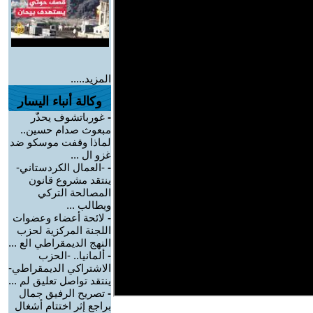
المزيد.....
وكالة أنباء اليسار
-
غورباتشوف يحذّر
مبعوث صدام حسين..
لماذا وقفت موسكو ضد
غزو ال ...
-
-العمال الكردستاني-
ينتقد مشروع قانون
المصالحة التركي
ويطالب ...
-
لائحة أعضاء وعضوات
اللجنة المركزية لحزب
النهج الديمقراطي الع ...
-
ألمانيا.. -الحزب
الاشتراكي الديمقراطي-
ينتقد تواصل تعليق لم ...
-
تصريح الرفيق جمال
براجع إثر اختتام أشغال