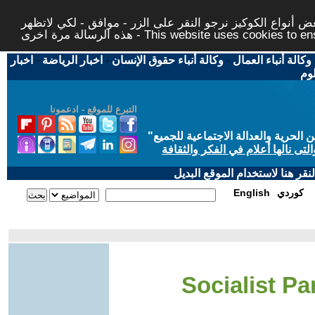
 أنواع الكوكيز نرجو النقر على الزر - موافق - لكي لاتظهر
This website uses cookies to ensure you ge
وكالة أنباء العمال
-
وكالة أنباء حقوق الإنسان
-
اخبار الرياضة
-
اخبار
لوم
التبرع للموقع - ادعمونا
حرية والعدالة الاجتماعية للجميع
"
تى نالها أعلام في الفكر والثقافة
قر هنا لاستخدام الموقع البديل
كوردي
English