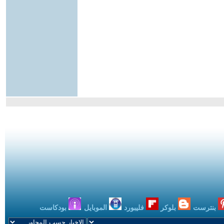
بنترست
بلوكر
فليبورد
الموبايل
بودكاست