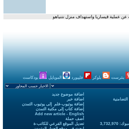
 عن عملية قيساريا واستهداف منزل نتنياهو
بنترست
بلوكر
فليبورد
الموبايل
بودكاست
اضافة موضوع جديد
التضامنية
اضافة خبر
إضافة يوتيوب-فلم إلى يوتيوب التمدن
إضافة كتاب إلى مكتبة التمدن
Add new article - English
أضف حملة
3,732,97
تعديل الموقع الفرعي للكاتب-ة
ابحث في موقع الحوار المتمدن