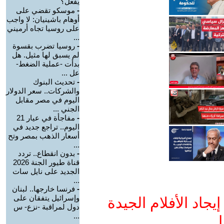
يفعل؟
-
موسكو تقضي على
أوهام باشينيان: لا واجب
على روسيا تجاه أرميني
...
-
روسيا تضرب بقسوة
لم يسبق لها مثيل. هل
بدأت -عملية الضغط-
عل ...
-
تحديث البنوك
والشركات.. سعر الدولار
اليوم في مصر مقابل
الجني ...
-
مفاجأة في عيار 21
اليوم.. تراجع جديد في
أسعار الذهب بمصر وتح
...
-
بدون انقطاع.. تردد
قناة طيور الجنة 2026
الجديد على نايل سات
...
-
فرنسا خارجها.. لبنان
وإسرائيل يتفقان على
جاد الأفلام الجيدة
دول لمراقبة -نزع- س
...
ا