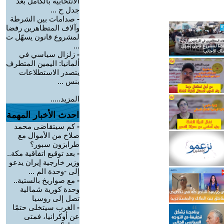
الانتخابية بالكامل بعد
جدل ح ...
-
صدامات بين الشرطة
وآلاف المتظاهرين رفضا
لمشروع قانون يسهّل ت
...
-
زلزال سياسي في
ألمانيا: اليمين المتطرف
يتصدر الاستطلاعات
بنس ...
المزيد.....
احدث الأخبار المهمة
-
كم سيتقاضى محمد
صلاح من الأموال مع
طرابزون سبور؟
-
بعد توقيع اتفاقية مكة..
وزير خارجية إيران يدعو
إلى -وحدة الم ...
-
مع صواريخ بالستية..
وحدة كورية شمالية
تصل إلى روسيا
-
الغرب سيتخلى حتمًا
عن أوكرانيا، فمتى