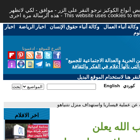
 أنواع الكوكيز نرجو النقر على الزر - موافق - لكي لاتظهر
This website uses cookies to ensure you ge
وكالة أنباء العمال
-
وكالة أنباء حقوق الإنسان
-
اخبار الرياضة
-
اخبار
لوم
التبرع للموقع - ادعمونا
حرية والعدالة الاجتماعية للجميع
"
تى نالها أعلام في الفكر والثقافة
قر هنا لاستخدام الموقع البديل
كوردي
English
 عن عملية قيساريا واستهداف منزل نتنياهو
اخر الافلام
 الله يعلن