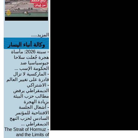
المزيد.....
وكالة أنباء اليسار
-
سبتة 2026: مأساة
هجرة جُعلت سلاحا
جيوسياسيا ضد
الحكومة الإسب ...
-
الماركسية لا تزال
قادرة على تغيير العالم
-
الاشتراكي
الديمقراطي يرفض
مطالب حزب البيئة
بزيادة الهجرة
-
أشغال الجلسة
الافتتاحية للمؤتمر
السادس لحزب النهج
الديمقراطي ...
The Strait of Hormuz
-
and the Limits of