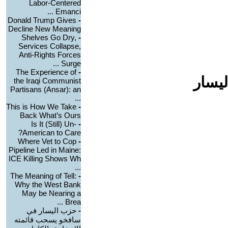
Labor-Centered
Emanci ...
Donald Trump Gives
-
Decline New Meaning
Shelves Go Dry,
-
Services Collapse,
Anti-Rights Forces
Surge ...
The Experience of
-
ليسار
the Iraqi Communist
Partisans (Ansar): an
...
This is How We Take
-
Back What’s Ours
Is It (Still) Un-
-
American to Care?
Where Vet to Cop
-
Pipeline Led in Maine:
ICE Killing Shows Wh
...
The Meaning of Tell:
-
Why the West Bank
May be Nearing a
Brea ...
-
حزب اليسار في
سافخو يسحب قائمته