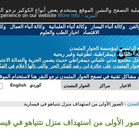
ة التصفح والنشر، الموقع يستخدم بعض أنواع الكوكيز نرجو النق
More info - المزيد
experience on our website
الفن
-
وكالة أنباء اليسار
-
وكالة أنباء العلمانية
-
وكالة أنباء العمال
-
وكا
الاقتصاد
-
اخبار الطب والعلوم
 الرئيسي لمؤسسة الحوار المتمدن
، علمانية، ديمقراطية، تطوعية وغير ربحية
ل مجتمع مدني علماني ديمقراطي حديث يضمن الحرية والعدالة الاجتم
حوار المتمدن على جائزة ابن رشد للفكر الحر والتى نالها أعلام في الفك
م مشاكل تقنية في تصفح الحوار المتمدن نرجو النقر هنا لاستخدام الموقع
كوردي
English
الاخبار
مراكز
الحوار المتمدن
لتمدن
- الصور الأولى من استهداف منزل نتنياهو في قيسارية
لصور الأولى من استهداف منزل نتنياهو في قيس