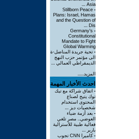
Asia ...
Stillborn Peace
-
Plans: Israel, Hamas
and the Question of
Dis ...
Germany’s
-
Constitutional
Mandate to Fight
Global Warming
-
تحية جريدة المناضل-ة
الى مؤتمر حزب النهج
الديمقراطي العمالي ...
المزيد.....
احدث الأخبار المهمة
-
اتفاق شراكة مع تيك
توك يتيح لصناع
المحتوى استخدام
شخصيات ديز ...
-
بعد أزمة ضياء
العوضي.. مصر تلغي
فعالية طبية للأسترالية
باربر ...
-
كاميرا CNN تجوب