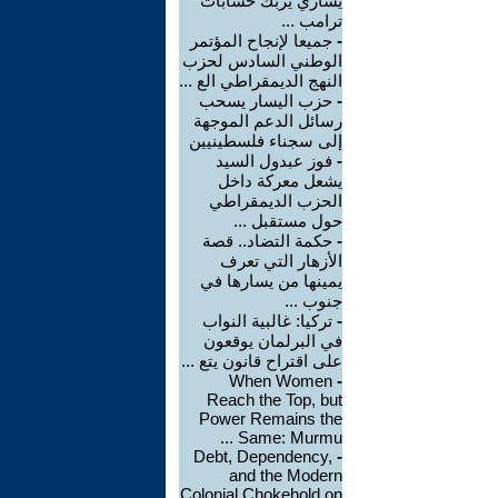
يساري يربك حسابات
ترامب ...
-
جميعا لإنجاح المؤتمر
الوطني السادس لحزب
النهج الديمقراطي الع ...
-
حزب اليسار يسحب
رسائل الدعم الموجهة
إلى سجناء فلسطينيين
-
فوز عبدول السيد
يشعل معركة داخل
الحزب الديمقراطي
حول مستقبل ...
-
حكمة التضاد.. قصة
الأزهار التي تعرف
يمينها من يسارها في
جنوب ...
-
تركيا: غالبية النواب
في البرلمان يوقعون
على اقتراح قانون يتع ...
When Women
-
Reach the Top, but
Power Remains the
Same: Murmu ...
Debt, Dependency,
-
and the Modern
Colonial Chokehold on