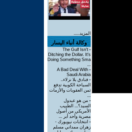
المزيد.....
وكالة أنباء اليسار
The Gulf Isn’t
-
Ditching the Dollar. It’s
Doing Something Sma
...
A Bad Deal With
-
Saudi Arabia
-
فنادق بلا نزلاء..
السياحة الكوبية تدفع
ثمن العقوبات والأزمات
...
-
من هو عبدول
السيد؟... الطبيب
الأمريكي من أصول
مصرية وأحد أبر ...
-
انتخابات نيويورك -
زهران ممداني مسلم