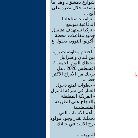
شوارع دمشق.. وهذا ما
رصدته خلال نظرة على
الح ...
-
ترامب: صناعاتنا
الدفاعية تتوسع
-
تركيا تستهدف تشغيل
جميع مفاعلات محطة
-أكويو- النووية بحلول ع
...
-
اختتام مفاوضات روما
بين لبنان وإسرائيل
-
حظك اليوم الجمعة 7
اغسطس 2026.. هل
برجك من الأبراج الأكثر
ا
حظ ...
-
خطوات لمنع دخول
الغبار في شرفة المنزل
-
الفريكة المفلفلة
بالدجاج على الطريقة
الفلسطينية
-
أهم الأسباب التي
تجعلك تقدر وجود مولود
برج الأسد في حياتك
المزيد.....