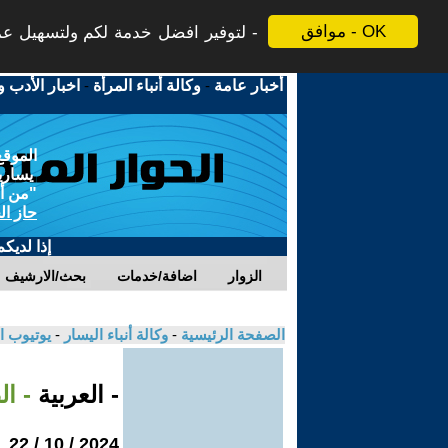
موافق - OK
لتوفير افضل خدمة لكم ولتسهيل عملي
أخبار عامة
-
وكالة أنباء المرأة
-
اخبار الأدب و
الموقع
يسارية
"من أج
حاز ال
إذا لديك
الزوار
اضافة/خدمات
بحث/الارشيف
الصفحة الرئيسية
-
وكالة أنباء اليسار
-
يوتيوب ا
- العربية
- ا
2024 / 10 / 22