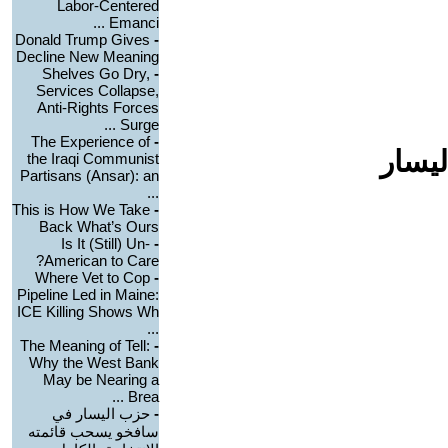
Labor-Centered
Emanci ...
Donald Trump Gives
-
Decline New Meaning
Shelves Go Dry,
-
Services Collapse,
Anti-Rights Forces
Surge ...
The Experience of
-
ليسار
the Iraqi Communist
Partisans (Ansar): an
...
This is How We Take
-
Back What’s Ours
Is It (Still) Un-
-
American to Care?
Where Vet to Cop
-
Pipeline Led in Maine:
ICE Killing Shows Wh
...
The Meaning of Tell:
-
Why the West Bank
May be Nearing a
Brea ...
-
حزب اليسار في
سافخو يسحب قائمته