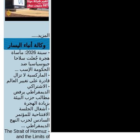
المزيد.....
وكالة أنباء اليسار
-
سبتة 2026: مأساة
هجرة جُعلت سلاحا
جيوسياسيا ضد
الحكومة الإسب ...
-
الماركسية لا تزال
قادرة على تغيير العالم
-
الاشتراكي
الديمقراطي يرفض
مطالب حزب البيئة
بزيادة الهجرة
-
أشغال الجلسة
الافتتاحية للمؤتمر
السادس لحزب النهج
الديمقراطي ...
The Strait of Hormuz
-
and the Limits of