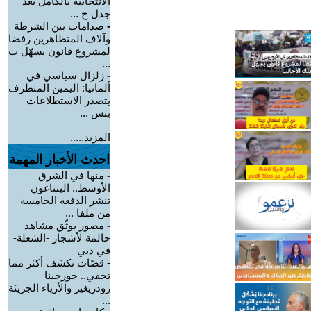
الانتخابية بالكامل بعد
جدل ح ...
-
صدامات بين الشرطة
وآلاف المتظاهرين رفضا
لمشروع قانون يسهّل ت
...
-
زلزال سياسي في
ألمانيا: اليمين المتطرف
يتصدر الاستطلاعات
بنس ...
المزيد.....
احدث الأخبار المهمة
-
منها في الشرق
الأوسط.. البنتاغون
تنشر الدفعة الخامسة
من ملفا ...
-
مصور يوثّق مشاهد
حالمة لأشجار -الشعلة-
في دبي
-
قصّات تكشف أكثر مما
تخفي.. جورجينا
رودريغيز والأزياء الجريئة
...