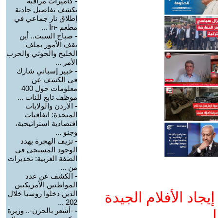
-
كاميرات مراقبة
تكشف تفاصيل حادثة
إطلاق نار جماعي في
مطعم -In ...
-
صباح السبت.. أين
تقف الأمور بملف
الخليج والحوثي والحرب
الأمر ...
-
خبير إسباني شارك
في الكشف عن
معلومات حول 400
موظف تابع للنات ...
-
الأردن والولايات
المتحدة: اتفاقيات
اقتصادية استراتيجية،
وجنو ...
-
نزيف الهجرة يهدد
الوجود المسيحي في
الضفة الغربية: تحذيرات
من ...
-
الكشف عن عدد
المواطنين الأمريكيين
جاد الأفلام الجيدة
الذين دخلوا روسيا خلال
202 ...
-
-أشعر بالحزن-.. وزيرة
ا