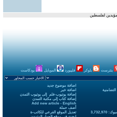
مؤيدين لفلسطين
بنترست
بلوكر
فليبورد
الموبايل
بودكاست
اضافة موضوع جديد
التضامنية
اضافة خبر
إضافة يوتيوب-فلم إلى يوتيوب التمدن
إضافة كتاب إلى مكتبة التمدن
Add new article - English
أضف حملة
3,732,97
تعديل الموقع الفرعي للكاتب-ة
ابحث في موقع الحوار المتمدن