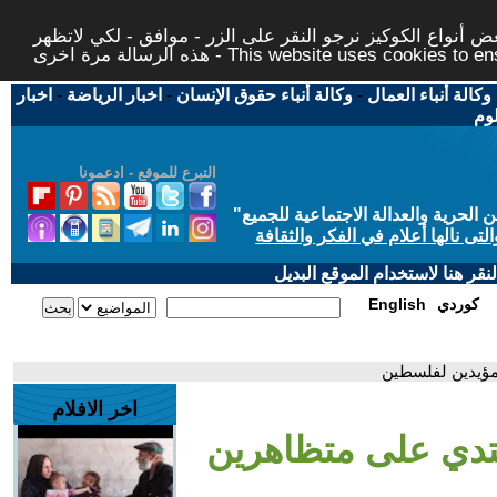
 أنواع الكوكيز نرجو النقر على الزر - موافق - لكي لاتظهر
This website uses cookies to ensure you ge
وكالة أنباء العمال
-
وكالة أنباء حقوق الإنسان
-
اخبار الرياضة
-
اخبار
لوم
التبرع للموقع - ادعمونا
حرية والعدالة الاجتماعية للجميع
"
تى نالها أعلام في الفكر والثقافة
قر هنا لاستخدام الموقع البديل
كوردي
English
مؤيدين لفلسطين
اخر الافلام
عتدي على متظاهرين