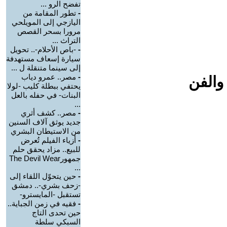
تفضح الرو ...
-
تطور المقامة من
اليازجي إلى المويلحي
مرورا بسحر القصص
التراث ...
-
-باص الأحلام-.. تحويل
سيارة إسعاف مستهدفة
إلى سينما متنقلة ل ...
-
مصر.. عمرو دياب
والفن
يحتفي ببطلة كليب -لولا
البنات- في حفله بالعل
...
-
مصر.. كشف أثري
جديد يوثق آلاف السنين
من الاستيطان البشري
-
أزياء الفيلم تُعرض
للبيع.. مزاد يحقق حلم
جمهورThe Devil Wear
...
-
حين يتحوّل اللقاء إلى
-زحف بشري-.. دمشق
تستقبل -المايسترو-
-
فقيه في زمن الجباية..
حين تحدى التاج
السبكي سلطة