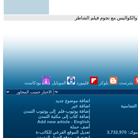
ر والكواليس مع نجوم فيلم الشاطر
بنترست
بلوكر
فليبورد
الموبايل
بودكاست
اضافة موضوع جديد
التضامنية
اضافة خبر
إضافة يوتيوب-فلم إلى يوتيوب التمدن
إضافة كتاب إلى مكتبة التمدن
Add new article - English
أضف حملة
3,732,97
تعديل الموقع الفرعي للكاتب-ة
ابحث في موقع الحوار المتمدن