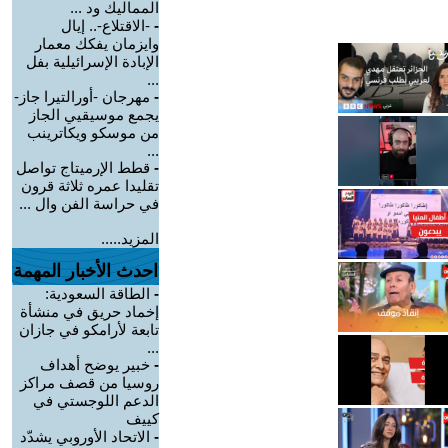
المماليك ود ...
-
-الاقتلاع-.. إيال
وايزمان يفكك معمار
الإبادة الإسرائيلية بفل
...
-
مهرجان -أورالتيرا جاز-
يجمع موسيقيي الجاز
من موسكو ويكاترينب
...
-
قطط الإرميتاج تواصل
تقليدا عمره ثلاثة قرون
في حراسة الفن وال ...
المزيد.....
احدث الأخبار المهمة
-
الطاقة السعودية:
إخماد حريق في منشأة
تابعة لأرامكو في جازان
...
-
خبير يوضح أهداف
روسيا من قصف مراكز
الدعم اللوجستي في
كييف
-
الاتحاد الأوروبي يشدّد