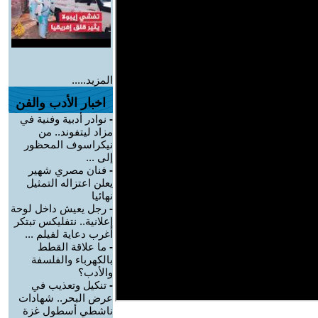
المزيد.....
اخبار الأدب والفن
-
نوادر أدبية وفنية في
مزاد ليتفوند.. من
نيكراسوف المحظور
إلى ...
-
فنان مصري شهير
يعلن اعتزاله التمثيل
نهائيا
-
رجل يعيش داخل لوحة
إعلانية.. نتفليكس تبتكر
أغرب دعاية لفيلم ...
-
ما علاقة القطط
بالكهرباء والفلسفة
والأدب؟
-
تنكيل وتعذيب في
عرض البحر.. شهادات
ناشطي أسطول غزة