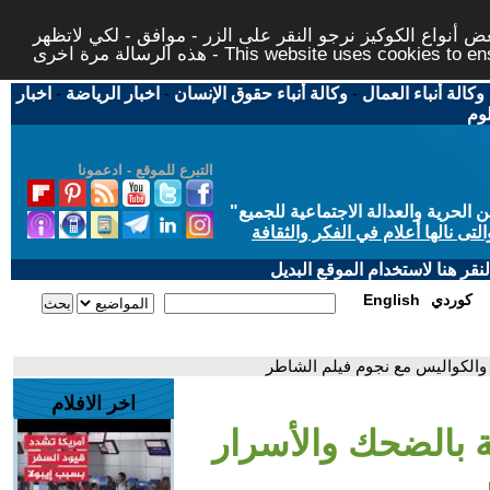
 أنواع الكوكيز نرجو النقر على الزر - موافق - لكي لاتظهر
This website uses cookies to ensure you ge
وكالة أنباء العمال
-
وكالة أنباء حقوق الإنسان
-
اخبار الرياضة
-
اخبار
لوم
التبرع للموقع - ادعمونا
حرية والعدالة الاجتماعية للجميع
"
تى نالها أعلام في الفكر والثقافة
قر هنا لاستخدام الموقع البديل
كوردي
English
ر والكواليس مع نجوم فيلم الشاطر
اخر الافلام
ئة بالضحك والأسرار