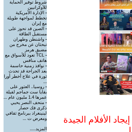
شروط توفير الحماية
للأوكرانيين
-
الإدارة الأمريكية
تخطط لمواجهة طويلة
مع إيران
-
الصين قد تحوز على
مستقبل الطاقة
-
واشنطن وطهران
تبحثان عن مخرج من
مضيق هرمز
-
TCL تعود للأسواق مع
هاتف منافس
-
نوافذ زمنية حاسمة
بعد الجراحة قد تحدث
ثورة في علاج أخطر أورا
...
-
روسيا.. العثور على
بقايا ست جماجم لفيلة
عمرها 1.4 مليون عام ...
-
متحف النصر يحيي
ذكرى فك حصار
لينينغراد ببرنامج ثقافي
جاد الأفلام الجيدة
ومعرض ت ...
ا
المزيد.....