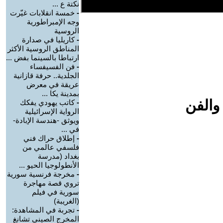
نكتة ع ...
-
خمسة انقلابات غيّرت
وجه الإمبراطورية
الروسية
-
كاريليا في صدارة
المناطق الروسية الأكثر
ارتباطا بالسينما بفض ...
-
فن الفسيفساء
الجلدية.. حرفة قازانية
عريقة في معرض
بمدينة يكا ...
والفن
-
كاتب يهودي يفكك
الرواية الإسرائيلية
ويوثق -هندسة الإبادة-
في ...
-
إطلاق حراك فني
فلسفي عالمي من
بغداد (مدرسة
الأنطولوجيا الحيو ...
-
مخرجة فرنسية سورية
تروي قصة مهاجرة
سورية في فيلم
(الغريبة)
-
تجربة في المشاهدة:
المخرج الصيني تشانغ