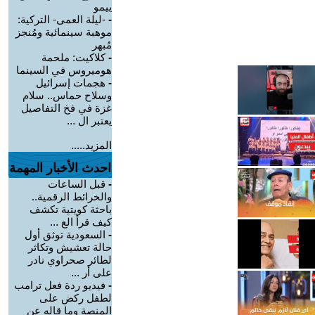
ييمو
-
-ليلة العمى- التركية:
موهبة سينمائية ومُنجز
مُبهر
-
كلاكيت: ملحمة
هوميروس في السينما
-
هجمات إسرائيل
وسلاح حماس.. سلام
غزة في فخ التفاصيل
يعتبر ال ...
المزيد.....
احدث الأخبار المهمة
-
قبل الساعات
والخرائط الرقمية..
باحثة كويتية تكشف
كيف قرأ الع ...
-
السعودية توثق أول
حالة تعشيش وتكاثر
لطائر صحراوي نادر
على أر ...
-
فيديو ردة فعل ترامب
لطفل ركض على
المنصة وما قاله عن