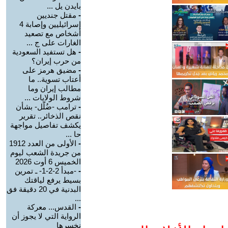
بايدن يل ...
-
مقتل جنديين
إسرائيليين وإصابة 4
أشخاص مع تصعيد
الغارات على ج ...
-
هل تستفيد السعودية
من حرب إيران؟
-
مضيق هرمز على
أعتاب تسوية.. ما
مطالب إيران وما
شروط الولايات ...
-
ترامب -ضُلّل- بشأن
نقص الذخائر.. تقرير
يكشف تفاصيل مواجهة
حا ...
-
الأولى من العدد 1912
من جريدة الشعب ليوم
الخميس 6 أوت 2026
-
-مبدأ 2-2-1- ـ تمرين
بسيط يرفع لياقتك
البدنية في 20 دقيقة فق
...
-
القدس... معركة
الرواية التي لا يجوز أن
نخسرها