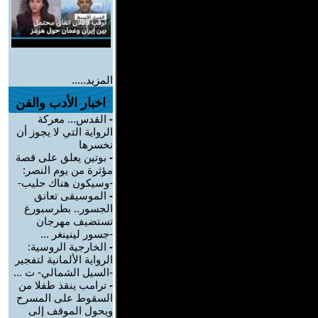
المزيد.....
اخبار الأدب والفن
-
القدس... معركة
الرواية التي لا يجوز أن
نخسرها
-
بوتين يعلق على قصة
مؤثرة من يوم النصر:
-وسيكون هناك حليب-
-
الموسيقى تعانق
الجسور.. بطرسبورغ
تستضيف مهرجان
-جسور لينينغر ...
-
الخارجية الروسية:
الرواية الألمانية لتفجير
-السيل الشمالي- ت ...
-
ترامب ينقذ طفلا من
السقوط على المسرح
ويحول الموقف إلى