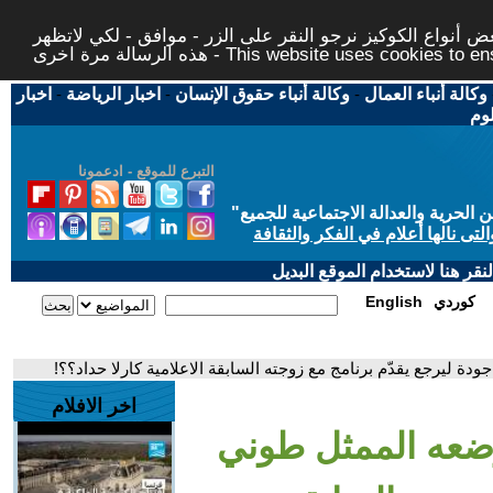
 أنواع الكوكيز نرجو النقر على الزر - موافق - لكي لاتظهر
This website uses cookies to ensure you ge
وكالة أنباء العمال
-
وكالة أنباء حقوق الإنسان
-
اخبار الرياضة
-
اخبار
لوم
التبرع للموقع - ادعمونا
حرية والعدالة الاجتماعية للجميع
"
تى نالها أعلام في الفكر والثقافة
قر هنا لاستخدام الموقع البديل
كوردي
English
ة ليرجع يقدّم برنامج مع زوجته السابقة الاعلامية كارلا حداد؟؟!
اخر الافلام
ضعه الممثل طوني