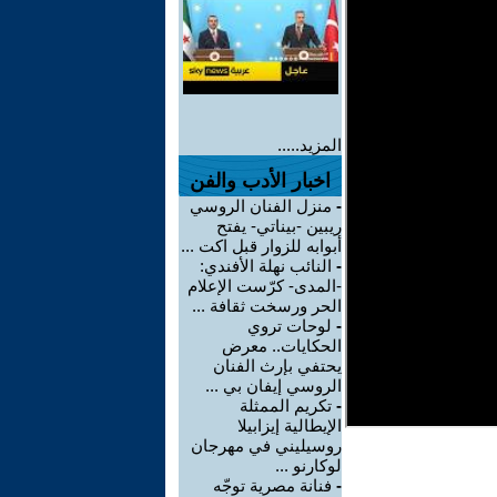
المزيد.....
اخبار الأدب والفن
-
منزل الفنان الروسي
ريبين -بيناتي- يفتح
أبوابه للزوار قبل اكت ...
-
النائب نهلة الأفندي:
-المدى- كرّست الإعلام
الحر ورسخت ثقافة ...
-
لوحات تروي
الحكايات.. معرض
يحتفي بإرث الفنان
الروسي إيفان بي ...
-
تكريم الممثلة
الإيطالية إيزابيلا
روسيليني في مهرجان
لوكارنو ...
-
فنانة مصرية توجّه