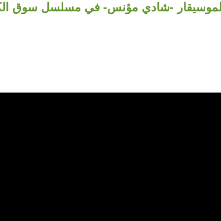
لموسيقار -شادي مؤنس- في مسلسل سوق الكا