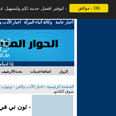
موافق - OK
لتوفير افضل خدمة لكم ولتسهيل عملي
أخبار عامة
-
وكالة أنباء المرأة
-
اخبار الأدب و
الموقع
يسارية
"من أج
حاز ال
إذا لديك
الزوار
اضافة/خدمات
بحث/الارشيف
الصفحة الرئيسية
-
اخبار الأدب والفن
-
يوتيوب 
سوق الكانتو
- ئون تي ف