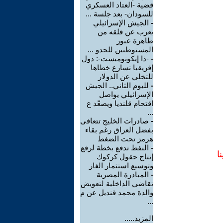
قضية -العتاد العسكري
للسودان- بعد جلسة ...
-
الجيش الإسرائيلي
يعرب عن قلقه من
ظاهرة عبور
المستوطنين للحدو ...
-
-ذا إيكونوميست-: دول
إفريقيا تسارع خطاها
للتخلي عن الدولار
-
لليوم الثاني.. الجيش
الإسرائيلي يواصل
اقتحام قلنديا ويصعّد ع
...
-
صادرات الخليج تتعافى
بفضل العراق رغم بقاء
هرمز تحت الضغط
-
النفط تدفع بخطة لرفع
ا
إنتاج حقول كركوك
وتوسيع استثمار الغاز
-
المبادرة المصرية
تقاضي الداخلية لتعويض
والدة محمد قنديل عن م
...
المزيد.....