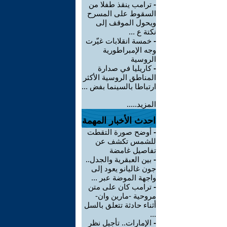
-
ترامب ينقذ طفلا من
السقوط على المسرح
ويحول الموقف إلى
نكتة ع ...
-
خمسة انقلابات غيّرت
وجه الإمبراطورية
الروسية
-
كاريليا في صدارة
المناطق الروسية الأكثر
ارتباطا بالسينما بفض ...
المزيد.....
احدث الأخبار المهمة
-
أوضح صورة التقطت
للشمس تكشف عن
تفاصيل غامضة
-
بين العبقرية والجدل..
جون غاليانو يعود إلى
واجهة الموضة عبر ...
-
ترامب كان على متن
مروحية -مارين وان-
أثناء حادثة تتعلق بالسل
...
-
الإمارات.. تأجيل نظر