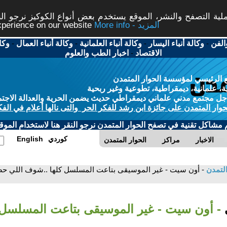
ة التصفح والنشر، الموقع يستخدم بعض أنواع الكوكيز نرجو النق
More info - المزيد
experience on our website
الفن
-
وكالة أنباء اليسار
-
وكالة أنباء العلمانية
-
وكالة أنباء العمال
-
وكا
الاقتصاد
-
اخبار الطب والعلوم
 الرئيسي لمؤسسة الحوار المتمدن
، علمانية، ديمقراطية، تطوعية وغير ربحية
ل مجتمع مدني علماني ديمقراطي حديث يضمن الحرية والعدالة الاجتم
حوار المتمدن على جائزة ابن رشد للفكر الحر والتى نالها أعلام في الفك
م مشاكل تقنية في تصفح الحوار المتمدن نرجو النقر هنا لاستخدام الموقع
كوردي
English
الاخبار
مراكز
الحوار المتمدن
التمدن
- أون سيت - غير الموسيقى بتاعت المسلسل كلها ..شوف اللي 
ي
- أون سيت - غير الموسيقى بتاعت المسلسل 