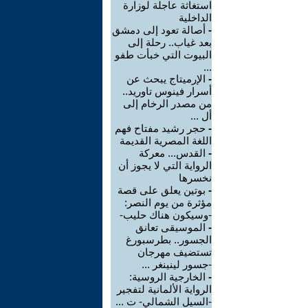
استغاثة عاجلة لوزارة
الداخلية
-
أصالة تعود إلى دمشق
بعد غياب.. رحلة إلى
البيوت التي خبأت طفو
...
-
الإرميتاج يبحث عن
أسرار فينوس تاوريد..
من مصدر الرخام إلى
أل ...
-
حجر رشيد مفتاح فهم
اللغة المصرية القديمة
-
القدس... معركة
الرواية التي لا يجوز أن
نخسرها
-
بوتين يعلق على قصة
مؤثرة من يوم النصر:
-وسيكون هناك حليب-
-
الموسيقى تعانق
الجسور.. بطرسبورغ
تستضيف مهرجان
-جسور لينينغر ...
-
الخارجية الروسية:
الرواية الألمانية لتفجير
-السيل الشمالي- ت ...