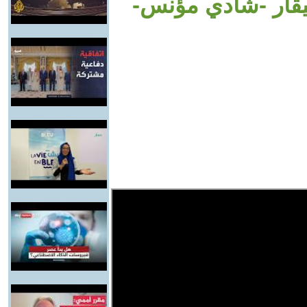
يقار -شادي مؤنس-