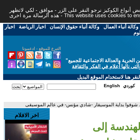
 أنواع الكوكيز نرجو النقر على الزر - موافق - لكي لاتظهر
This website uses cookies to ensure you ge
وكالة أنباء العمال
-
وكالة أنباء حقوق الإنسان
-
اخبار الرياضة
-
اخبار
لوم
التبرع للموقع - ادعمونا
حرية والعدالة الاجتماعية للجميع
"
تى نالها أعلام في الفكر والثقافة
قر هنا لاستخدام الموقع البديل
كوردي
English
. شوفوا بداية الموسيقار -شادي مؤنس- في عالم الموسيقى
اخر الافلام
لهندسة إلى