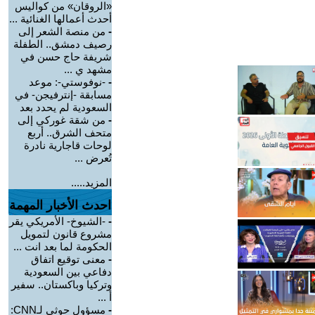
«الروقان» من كواليس
أحدث أعمالها الغنائية ...
-
من منصة الشعر إلى
رصيف دمشق.. الطفلة
شريفة حاج حسن في
مشهد ي ...
-
-نوفوستي-: موعد
مسابقة -إنترفيجن- في
السعودية لم يحدد بعد
-
من شقة غوركي إلى
متحف الشرق.. أربع
لوحات قاجارية نادرة
تُعرض ...
المزيد.....
احدث الأخبار المهمة
-
-الشيوخ- الأمريكي يقر
مشروع قانون لتمويل
الحكومة لما بعد انت ...
-
معنى توقيع اتفاق
دفاعي بين السعودية
وتركيا وباكستان.. سفير
أ ...
-
مسؤول حوثي لـCNN: