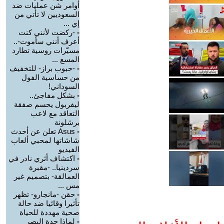
أوامر شن عمليات ضد
السعوديين لا تأتي من
إي ...
-
-ركضت لأنني كنت
أعرف أنني سأموت-..
مسيّرات روسية تطارد
المسع ...
-
-حبوب براز- للتخفيف
من حساسية الفول
السوداني!
-
بشكل مفاجئ..
ليفربول يحسم صفقة
التعاقد مع لاعب
برشلونة
-
Asus تعلن عن أحدث
شاشاتها لمحبي ألعاب
الفيديو
-
اكتشاف أثري نادر في
سردينيا.. -مقبرة
العمالقة- بتصميم غير
مس ...
-
حقن -مانجارو- تظهر
تأثيرا وقائيا ضد حالة
صحية مهددة للحياة
-
لماذا حدة البصر