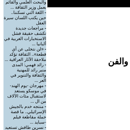
والبحث العلمي والقائم
بعمل وزير الثقافة ...
-
اللغة التي تسكننا..
حين يكتب اللسان سيرة
العقل
-
مراجعات جديدة
تكشف حقيقة فشل
الاستخبارات الغربية في
ألبانيا ...
-
«لن نتخلى عن أي
قطعة».. الثقافة تؤكد
والفن
ملاحقة الآثار العراقية ...
-
رائد فهمي: المدى
منبر رائد للمهنية
والثقافة والتنوير في
العر ...
-
مهرجان -يوم الهند-
في موسكو يستعد
لاستقبال مئات الآلاف
من ال ...
-
منتجه خدم بالجيش
الإسرائيلي.. ما قصة
حملة مقاطعة فيلم
-سبايد ...
-
نسرين طافش تستعيد