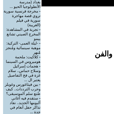
بغداد (مدرسة
الأنطولوجيا الحيو ...
-
مخرجة فرنسية سورية
تروي قصة مهاجرة
سورية في فيلم
(الغريبة)
-
تجربة في المشاهدة:
المخرج الصيني تشانغ
ييمو
-
-ليلة العمى- التركية:
موهبة سينمائية ومُنجز
والفن
مُبهر
-
كلاكيت: ملحمة
هوميروس في السينما
-
هجمات إسرائيل
وسلاح حماس.. سلام
غزة في فخ التفاصيل
يعتبر ال ...
-
بين فيثاغورس وغوبلز
وحرب الترددات.. كيف
صُنع سلم الموسيقى؟
-
ستقدم فيه أغاني
ألبومها الجديد.. نفاد
تذاكر حفل أنغام في
جدة ...