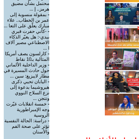
محتمل بشأن مضيق
هرمز.. إ ...
-
بمقولة منسوبة إلى
عمر بن الخطاب.. علاء
مبارك يعلّق على التعا ...
-
-كأني حفرت قبري
بيدي-: هل يغيّر الذكاء
الاصطناعي مصير آلاف
ا ...
-
كارلسون يصف أمريكا
المثالية بـ10 نقاط
-
وزير الداخلية الألماني
حول حادث المسيرة في
مطار لايبزيغ: سين ...
-
اليابان تحيي ذكرى
هيروشيما بدعوة إلى
نزع السلاح النووي
وتتجن ...
-
خمسة انقلابات غيّرت
وجه الإمبراطورية
الروسية
-
دراسة: الحالة النفسية
تؤثر على صحة الفم
والأسنان