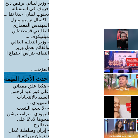
-
وزير لبناني يرفض ذبح
خروف في استقباله
بجنوب لبنان: -بدنا ثقا ...
-
اكتمال ترميم منزل
المهندس المعماري
الطليعي قسطنطين
ميلنيكوف ...
-
وزير التعليم العالي
والقائم بعمل وزير
الثقافة يترأس اجتماع ا
...
المزيد.....
احدث الأخبار المهمة
-
هكذا علق ممداني
على فوز عبدالرحمن
السيد بالانتخابات
التمهيدي ...
-
-لا يحب الشعب
اليهودي-.. ترامب يشن
هجومًا لاذعًا على
عبدالرح ...
-
إيران وسلطنة عُمان
تقتربان من اتفاق