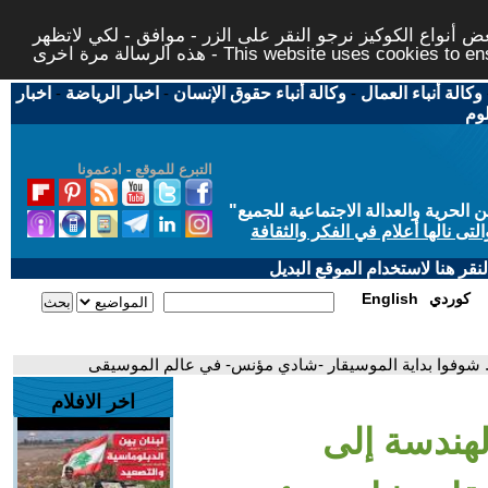
 أنواع الكوكيز نرجو النقر على الزر - موافق - لكي لاتظهر
This website uses cookies to ensure you ge
وكالة أنباء العمال
-
وكالة أنباء حقوق الإنسان
-
اخبار الرياضة
-
اخبار
لوم
التبرع للموقع - ادعمونا
حرية والعدالة الاجتماعية للجميع
"
تى نالها أعلام في الفكر والثقافة
قر هنا لاستخدام الموقع البديل
كوردي
English
. شوفوا بداية الموسيقار -شادي مؤنس- في عالم الموسيقى
اخر الافلام
لهندسة إلى