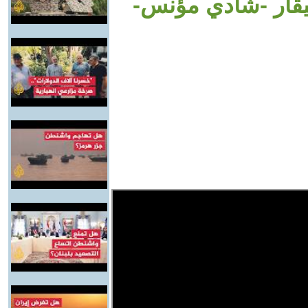
يقار -شادي مؤنس-