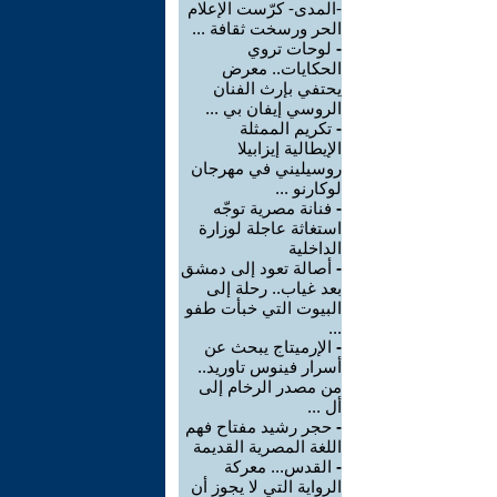
-المدى- كرّست الإعلام
الحر ورسخت ثقافة ...
-
لوحات تروي
الحكايات.. معرض
يحتفي بإرث الفنان
الروسي إيفان بي ...
-
تكريم الممثلة
الإيطالية إيزابيلا
روسيليني في مهرجان
لوكارنو ...
-
فنانة مصرية توجّه
استغاثة عاجلة لوزارة
الداخلية
-
أصالة تعود إلى دمشق
بعد غياب.. رحلة إلى
البيوت التي خبأت طفو
...
-
الإرميتاج يبحث عن
أسرار فينوس تاوريد..
من مصدر الرخام إلى
أل ...
-
حجر رشيد مفتاح فهم
اللغة المصرية القديمة
-
القدس... معركة
الرواية التي لا يجوز أن