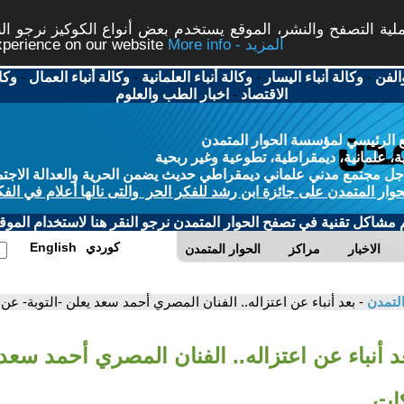
ة التصفح والنشر، الموقع يستخدم بعض أنواع الكوكيز نرجو النق
More info - المزيد
experience on our website
الفن
-
وكالة أنباء اليسار
-
وكالة أنباء العلمانية
-
وكالة أنباء العمال
-
وكا
الاقتصاد
-
اخبار الطب والعلوم
 الرئيسي لمؤسسة الحوار المتمدن
، علمانية، ديمقراطية، تطوعية وغير ربحية
ل مجتمع مدني علماني ديمقراطي حديث يضمن الحرية والعدالة الاجتم
حوار المتمدن على جائزة ابن رشد للفكر الحر والتى نالها أعلام في الفك
م مشاكل تقنية في تصفح الحوار المتمدن نرجو النقر هنا لاستخدام الموقع
كوردي
English
الاخبار
مراكز
الحوار المتمدن
التمدن
- بعد أنباء عن اعتزاله.. الفنان المصري أحمد سعد يعلن -التوبة- عن 
د أنباء عن اعتزاله.. الفنان المصري أحمد سعد 
كات