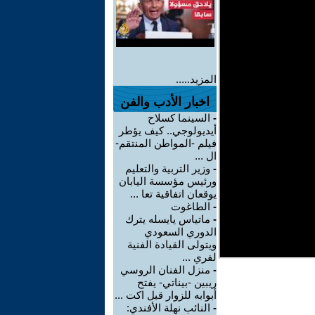
المزيد.....
اخبار الأدب والفن
-
السينما كسلاح
أيديولوجي.. كيف يؤطر
فيلم -المواطن المنتقم-
ال ...
-
وزير التربية والتعليم
ورئيس مؤسسة اليابان
يوقعان اتفاقية تعا ...
-
الطاغوت
-
ماتياس يايسله يترك
الدوري السعودي
ويتولى القيادة الفنية
لفري ...
-
منزل الفنان الروسي
ريبين -بيناتي- يفتح
أبوابه للزوار قبل اكت ...
-
النائب نهلة الأفندي: