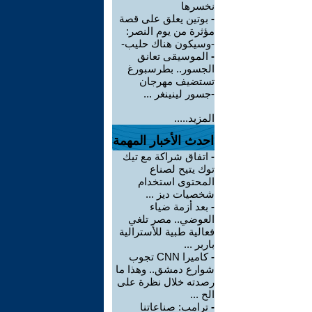
نخسرها
-
بوتين يعلق على قصة
مؤثرة من يوم النصر:
-وسيكون هناك حليب-
-
الموسيقى تعانق
الجسور.. بطرسبورغ
تستضيف مهرجان
-جسور لينينغر ...
المزيد.....
احدث الأخبار المهمة
-
اتفاق شراكة مع تيك
توك يتيح لصناع
المحتوى استخدام
شخصيات ديز ...
-
بعد أزمة ضياء
العوضي.. مصر تلغي
فعالية طبية للأسترالية
باربر ...
-
كاميرا CNN تجوب
شوارع دمشق.. وهذا ما
رصدته خلال نظرة على
الح ...
-
ترامب: صناعاتنا