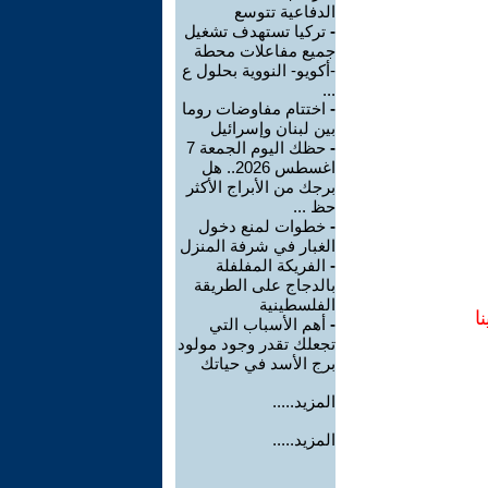
الدفاعية تتوسع
-
تركيا تستهدف تشغيل
جميع مفاعلات محطة
-أكويو- النووية بحلول ع
...
-
اختتام مفاوضات روما
بين لبنان وإسرائيل
-
حظك اليوم الجمعة 7
اغسطس 2026.. هل
برجك من الأبراج الأكثر
حظ ...
-
خطوات لمنع دخول
الغبار في شرفة المنزل
-
الفريكة المفلفلة
بالدجاج على الطريقة
الفلسطينية
ا
-
أهم الأسباب التي
تجعلك تقدر وجود مولود
برج الأسد في حياتك
المزيد.....
المزيد.....