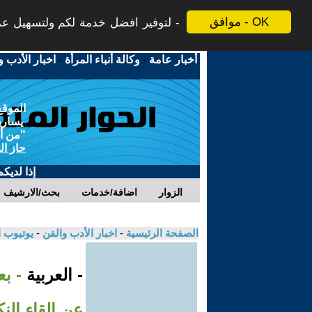
موافق - OK
لتوفير افضل خدمة لكم ولتسهيل عملي
أخبار عامة
-
وكالة أنباء المرأة
-
اخبار الأدب و
الموقع
يسارية
"من أج
حاز ال
إذا لديك
الزوار
اضافة/خدمات
بحث/الارشيف
الصفحة الرئيسية
-
اخبار الأدب والفن
-
يوتيوب 
- العربية
- بع
عن إلقاء الن