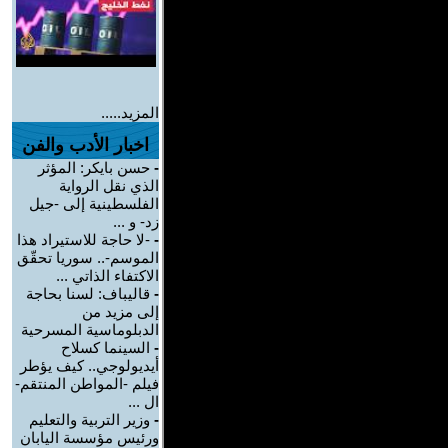
المزيد.....
اخبار الأدب والفن
-
حسن بايكر: المؤثر
الذي نقل الرواية
الفلسطينية إلى -جيل
زد- و ...
-
-لا حاجة للاستيراد هذا
الموسم-.. سوريا تحقّق
الاكتفاء الذاتي ...
-
قاليباف: لسنا بحاجة
إلى مزيد من
الدبلوماسية المسرحية
-
السينما كسلاح
أيديولوجي.. كيف يؤطر
فيلم -المواطن المنتقم-
ال ...
-
وزير التربية والتعليم
ورئيس مؤسسة اليابان