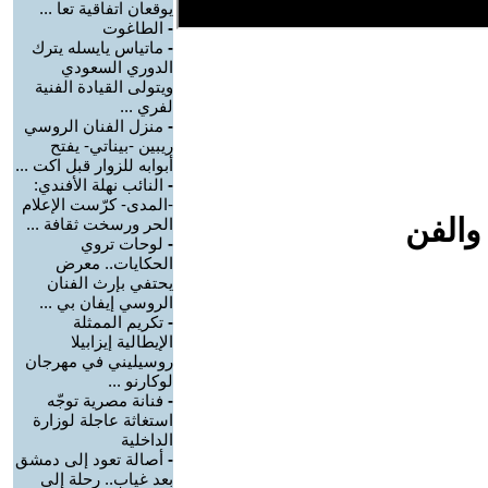
يوقعان اتفاقية تعا ...
-
الطاغوت
-
ماتياس يايسله يترك
الدوري السعودي
ويتولى القيادة الفنية
لفري ...
-
منزل الفنان الروسي
ريبين -بيناتي- يفتح
أبوابه للزوار قبل اكت ...
-
النائب نهلة الأفندي:
-المدى- كرّست الإعلام
والفن
الحر ورسخت ثقافة ...
-
لوحات تروي
الحكايات.. معرض
يحتفي بإرث الفنان
الروسي إيفان بي ...
-
تكريم الممثلة
الإيطالية إيزابيلا
روسيليني في مهرجان
لوكارنو ...
-
فنانة مصرية توجّه
استغاثة عاجلة لوزارة
الداخلية
-
أصالة تعود إلى دمشق
بعد غياب.. رحلة إلى