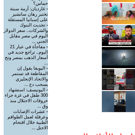
حماس؟
-
غارديان: أزمة سبتة
تختبر رهان سانشيز
على إسبانيا المستقلة
-
تحديث البنوك
والشركات.. سعر الدولار
اليوم في مصر مقابل
الجني ...
-
مفاجأة في عيار 21
اليوم.. تراجع جديد في
أسعار الذهب بمصر وتح
...
-
اليويفا يقول إن
المقاطعة قد تستمر
والاتحاد الإنجليزي
يسحب دع ...
-
اليونيسف: استشهاد
300 طفل في غزة جراء
خروقات الاحتلال منذ
وق ...
-
عشرات الإصابات
وعرقلة لعمل الطواقم
الطبية خلال اقتحام
الاحتل ...