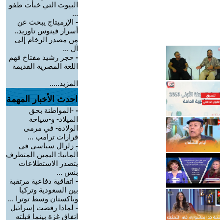
البيوت التي خبأت طفو
...
-
الإرميتاج يبحث عن
أسرار فينوس تاوريد..
من مصدر الرخام إلى
أل ...
-
حجر رشيد مفتاح فهم
اللغة المصرية القديمة
المزيد.....
احدث الأخبار المهمة
-
-المواطنة بحق
الميلاد- و-سياحة
الولادة- في مرمى
قرارات ترامب ...
-
زلزال سياسي في
ألمانيا: اليمين المتطرف
يتصدر الاستطلاعات
بنس ...
-
اتفاقية دفاعية مرتقبة
بين السعودية وتركيا
وباكستان وسط توترا ...
-
لماذا رفضت إسرائيل
اتفاق غزة بينما قبلته