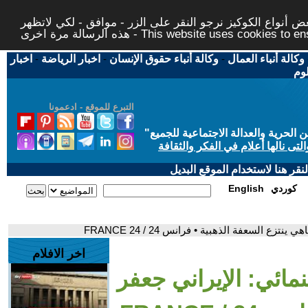
 أنواع الكوكيز نرجو النقر على الزر - موافق - لكي لاتظهر
This website uses cookies to ensure you ge
وكالة أنباء العمال
-
وكالة أنباء حقوق الإنسان
-
اخبار الرياضة
-
اخبار
لوم
التبرع للموقع - ادعمونا
حرية والعدالة الاجتماعية للجميع
"
تى نالها أعلام في الفكر والثقافة
قر هنا لاستخدام الموقع البديل
كوردي
English
ع السعفة الذهبية • فرانس 24 / FRANCE 24
اخر الافلام
مائي: الإيراني جعفر