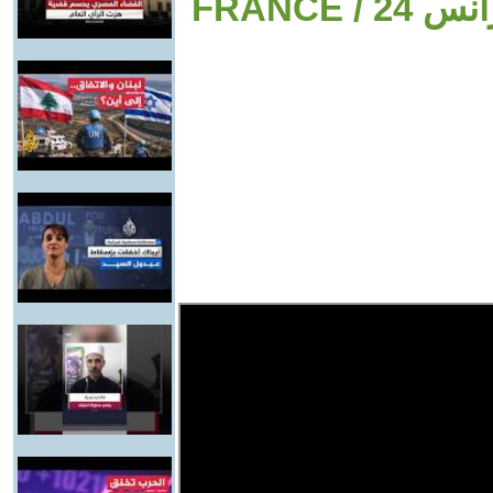
بناهي ينتزع السعفة الذهبية • فرانس 24 / FRANCE