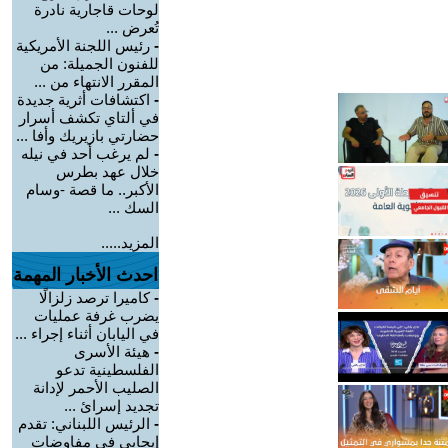
لوحات قاجارية نادرة
تُعرض ...
-
رئيس اللجنة الأمريكية
للفنون الجميلة: من
المقرر الانتهاء من ...
-
اكتشافات أثرية جديدة
في ألتاي تكشف أسرار
حضارتي بازيريك وأفا ...
-
لم يرغب أحد في نيله
خلال عهد بطرس
الأكبر.. ما قصة -وسام
السك ...
المزيد.....
احدث الأخبار المهمة
-
كاميرا ترصد زلزالًا
يضرب غرفة عمليات
في اليابان أثناء إجراء ...
-
هيئة الأسرى
الفلسطينية تدعو
الصليب الأحمر لإدانة
تجديد إسرائ ...
-
الرئيس اللبناني: تقدم
إيجابي في مفاوضات