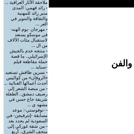
ملاحقة الآثار العراقية ...
-
رائد فهمي: المدى
منبر رائد للمهنية
والثقافة والتنوير في
العر ...
-
مهرجان -يوم الهند-
في موسكو يستعد
لاستقبال مئات الآلاف
من ال ...
-
منتجه خدم بالجيش
الإسرائيلي.. ما قصة
والفن
حملة مقاطعة فيلم
-سبايد ...
-
نسرين طافش تستعيد
«الروقان» من كواليس
أحدث أعمالها الغنائية ...
-
من منصة الشعر إلى
رصيف دمشق.. الطفلة
شريفة حاج حسن في
مشهد ي ...
-
-نوفوستي-: موعد
مسابقة -إنترفيجن- في
السعودية لم يحدد بعد
-
من شقة غوركي إلى
متحف الشرق.. أربع