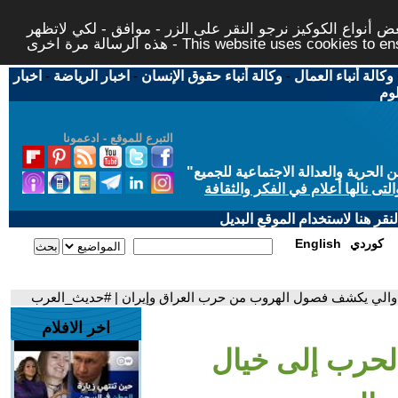
 أنواع الكوكيز نرجو النقر على الزر - موافق - لكي لاتظهر
This website uses cookies to ensure you ge
وكالة أنباء العمال
-
وكالة أنباء حقوق الإنسان
-
اخبار الرياضة
-
اخبار
لوم
التبرع للموقع - ادعمونا
حرية والعدالة الاجتماعية للجميع
"
تى نالها أعلام في الفكر والثقافة
قر هنا لاستخدام الموقع البديل
كوردي
English
م والي يكشف فصول الهروب من حرب العراق وإيران | #حديث_العرب
اخر الافلام
لحرب إلى خيال