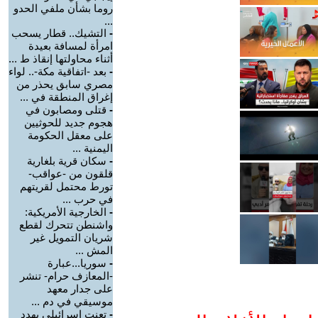
روما بشأن ملفي الحدو
...
-
التشيك.. قطار يسحب
امرأة لمسافة بعيدة
أثناء محاولتها إنقاذ ط ...
-
بعد -اتفاقية مكة-.. لواء
مصري سابق يحذر من
إغراق المنطقة في ...
-
قتلى ومصابون في
هجوم جديد للحوثيين
على معقل الحكومة
اليمنية ...
-
سكان قرية بلغارية
قلقون من -عواقب-
تورط محتمل لقريتهم
في حرب ...
-
الخارجية الأمريكية:
واشنطن تتحرك لقطع
شريان التمويل غير
المش ...
-
سوريا...عبارة
-المعازف حرام- تنشر
على جدار معهد
موسيقي في دم ...
-
تعنت إسرائيلي يهدد