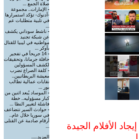
صلاة الجمع ...
-
الإمارات.. مجموعة
-أدنوك- تؤكد استمرارها
في تلبية متطلبات عم
...
-
ناشط سوداني يكشف
عن شبكة تجنيد
مواطنيه في ليبيا للقتال
بأوكر ...
-
14 جريحاً في تفجير
حافلة جرمانا، وتحقيقات
لكشف المسؤولين
-
كلفة الصراع تضرب
معيشة البريطانيين..
نقابات عمالية تطالب
بور ...
-
الموساد يُبعد اثنين من
كبار مسؤوليه.. خطة
فاشلة لتغيير النظا ...
-
حوادث السير تتضاعف
في سوريا خلال عام..
أرقام صادمة عن القتلى
جاد الأفلام الجيدة
...
ا
المزيد.....