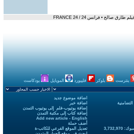
 صالح • فرانس 24 / FRANCE 24
بنترست
بلوكر
فليبورد
الموبايل
بودكاست
اضافة موضوع جديد
التضامنية
اضافة خبر
إضافة يوتيوب-فلم إلى يوتيوب التمدن
إضافة كتاب إلى مكتبة التمدن
Add new article - English
أضف حملة
3,732,97
تعديل الموقع الفرعي للكاتب-ة
ابحث في موقع الحوار المتمدن