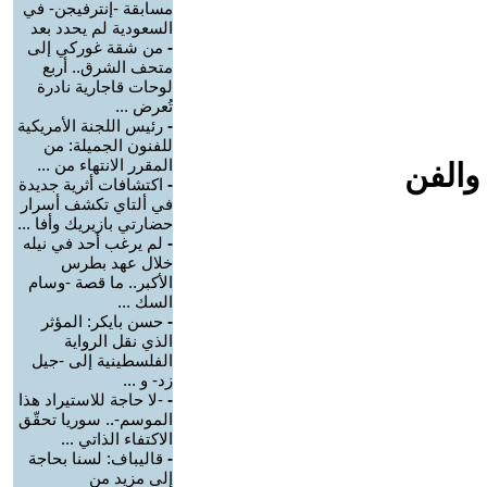
مسابقة -إنترفيجن- في
السعودية لم يحدد بعد
-
من شقة غوركي إلى
متحف الشرق.. أربع
لوحات قاجارية نادرة
تُعرض ...
-
رئيس اللجنة الأمريكية
للفنون الجميلة: من
المقرر الانتهاء من ...
والفن
-
اكتشافات أثرية جديدة
في ألتاي تكشف أسرار
حضارتي بازيريك وأفا ...
-
لم يرغب أحد في نيله
خلال عهد بطرس
الأكبر.. ما قصة -وسام
السك ...
-
حسن بايكر: المؤثر
الذي نقل الرواية
الفلسطينية إلى -جيل
زد- و ...
-
-لا حاجة للاستيراد هذا
الموسم-.. سوريا تحقّق
الاكتفاء الذاتي ...
-
قاليباف: لسنا بحاجة
إلى مزيد من