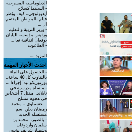
الدبلوماسية المسرحية
-
السينما كسلاح
أيديولوجي.. كيف يؤطر
فيلم -المواطن المنتقم-
ال ...
-
وزير التربية والتعليم
ورئيس مؤسسة اليابان
يوقعان اتفاقية تعا ...
-
الطاغوت
المزيد.....
احدث الأخبار المهمة
-
الحصول على الماء
بالتناوب كل 48 ساعة..
بورتوريكو تبدأ إجراءا ...
-
مأساة مدرسية في
تايلاند.. مقتل 7 أشخاص
في هجوم مسلح
-
-عشماوي-.. محمد
رمضان يعلن اسم
مسلسله الجديد
-
بالصور.. محمد بن
سلمان وأردوغان
وشهباز شريف يؤدون