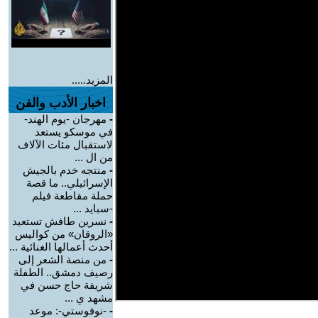
المزيد.....
اخبار الأدب والفن
-
مهرجان -يوم الهند-
في موسكو يستعد
لاستقبال مئات الآلاف
من ال ...
-
منتجه خدم بالجيش
الإسرائيلي.. ما قصة
حملة مقاطعة فيلم
-سبايد ...
-
نسرين طافش تستعيد
«الروقان» من كواليس
أحدث أعمالها الغنائية ...
-
من منصة الشعر إلى
رصيف دمشق.. الطفلة
شريفة حاج حسن في
مشهد ي ...
-
-نوفوستي-: موعد