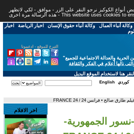
 أنواع الكوكيز نرجو النقر على الزر - موافق - لكي لاتظهر
This website uses cookies to ensure you ge
وكالة أنباء العمال
-
وكالة أنباء حقوق الإنسان
-
اخبار الرياضة
-
اخبار
لوم
التبرع للموقع - ادعمونا
حرية والعدالة الاجتماعية للجميع
"
تى نالها أعلام في الفكر والثقافة
قر هنا لاستخدام الموقع البديل
كوردي
English
 صالح • فرانس 24 / FRANCE 24
اخر الافلام
نسور الجمهورية-