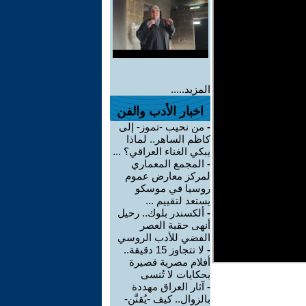
المزيد.....
اخبار الأدب والفن
-
من نحيب -تموز- إلى
كاظم الساهر.. لماذا
يبكي الغناء العراقي؟ ...
-
المجمع المعماري
لمركز معارض عموم
روسيا في موسكو
يستعد لتقييم ...
-
ألكسندر بلوك.. رحيل
أنهى حقبة العصر
الفضي للأدب الروسي
-
لا تتجاوز 15 دقيقة..
أفلام مصرية قصيرة
بحكايات لا تُنسى
-
آثار العراق مهددة
بالزوال.. كيف -يُقنَّن-