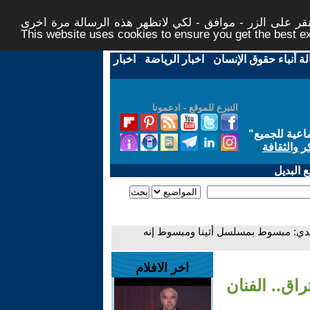
ر على الزر - موافق - لكي لاتظهر هذه الرسالة مرة اخرى -
This website uses cookies to ensure you get the best 
لة أنباء حقوق الإنسان
-
اخبار الرياضة
-
اخبار
التبرع للموقع - ادعمونا
اعية للجميع
"
ر والثقافة
 البديل
جدي: مبسوط بمسلسل أثينا ومبسوط إنه
اخر الافلام
ق.. الفنان