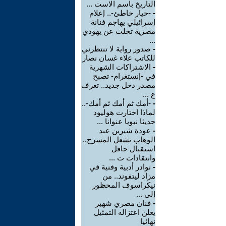
التاريخ باسم الاست ...
-
-خيار خاطئ-.. إعلام
إسرائيلي يهاجم فنانة
مصرية تخلت عن يهودي
...
-
صدور رواية لا تنتظرني
للكاتب علاء غسان نصار
-
الاشتراكات الشهرية
في -إنستغرام- تصبح
مصدر دخل جديد.. تعرف
ع ...
-
-أمك ثم أمك ثم أمك-..
لماذا اختارت هوليود
حديثا نبويا عنوانا ...
-
عودة شيرين عبد
الوهاب تشعل المسرح..
استقبال حافل
وانتقادات ت ...
-
نوادر أدبية وفنية في
مزاد ليتفوند.. من
نيكراسوف المحظور
إلى ...
-
فنان مصري شهير
يعلن اعتزاله التمثيل
نهائيا