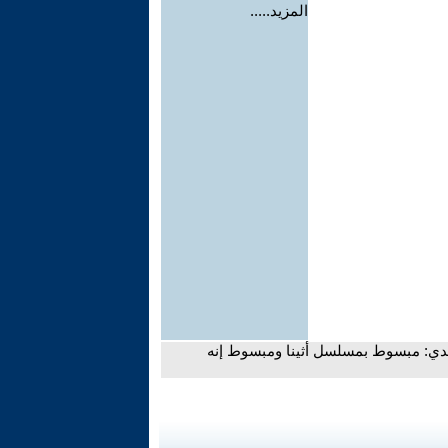
المزيد.....
جدي: مبسوط بمسلسل أثينا ومبسوط إنه