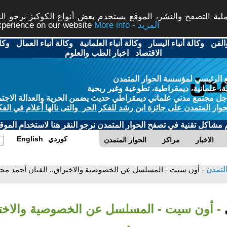
ة التصفح والنشر، الموقع يستخدم بعض أنواع الكوكيز نرجو النق
More info - المزيد
experience on our website
الفن
-
وكالة أنباء اليسار
-
وكالة أنباء العلمانية
-
وكالة أنباء العمال
-
وكا
الاقتصاد
-
اخبار الطب والعلوم
 الرئيسي لمؤسسة الحوار المتمدن
، علمانية، ديمقراطية، تطوعية وغير ربحية
ل مجتمع مدني علماني ديمقراطي حديث يضمن الحرية والعدالة الاجتم
حوار المتمدن على جائزة ابن رشد للفكر الحر والتى نالها أعلام في الفك
م مشاكل تقنية في تصفح الحوار المتمدن نرجو النقر هنا لاستخدام الموقع
كوردي
English
الاخبار
مراكز
الحوار المتمدن
التمدن
- أون سيت - المسلسل عن الخصوصية والاختراق.. الفنان أحمد م
ي
- أون سيت - المسلسل عن الخصوصية والاخترا