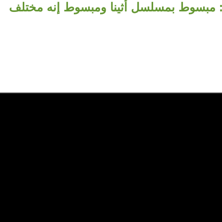
 مبسوط بمسلسل أثينا ومبسوط إنه مختلف