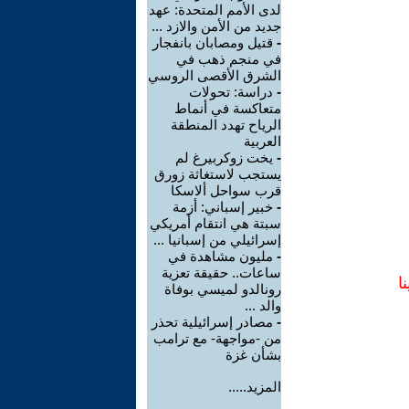
لدى الأمم المتحدة: عهد
جديد من الأمن والازد ...
-
قتيل ومصابان بانفجار
في منجم ذهب في
الشرق الأقصى الروسي
-
دراسة: تحولات
متعاكسة في أنماط
الرياح تهدد المنطقة
العربية
-
يخت زوكربيرغ لم
يستجب لاستغاثة زورق
قرب سواحل ألاسكا
-
خبير إسباني: أزمة
سبتة هي انتقام أمريكي
إسرائيلي من إسبانيا ...
-
مليون مشاهدة في
ساعات.. حقيقة تعزية
ا
رونالدو لميسي بوفاة
والد ...
-
مصادر إسرائيلية تحذر
من -مواجهة- مع ترامب
بشأن غزة
المزيد.....