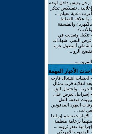
-
رجل يعيش داخل لوحة
إعلانية.. نتفليكس تبتكر
أغرب دعاية لفيلم ...
-
ما علاقة القطط
بالكهرباء والفلسفة
والأدب؟
-
تنكيل وتعذيب في
عرض البحر.. شهادات
ناشطي أسطول غزة
تفضح الرو ...
المزيد.....
احدث الأخبار المهمة
-
لحظات انتشال قارب
بعد انقلابه قرب تمثال
الحرية.. واعتقال الق ...
-
إسرائيل تعرض على
بيروت صفقة لنقل
رفات اليهود المدفونين
في لب ...
-
الإمارات تسلم إيرلندا
متهماً بزعامة منظمة
إجرامية تقدر ثروته ...
-
المندوب الأمريكي