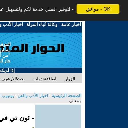
موافق - OK
لتوفير افضل خدمة لكم ولتسهيل عملي
أخبار عامة
-
وكالة أنباء المرأة
-
اخبار الأدب و
الموقع
يسارية
"من أج
حاز ال
إذا لديك
الزوار
اضافة/خدمات
بحث/الارشيف
الصفحة الرئيسية
-
اخبار الأدب والفن
-
يوتيوب 
مختلف
- ئون تي ف