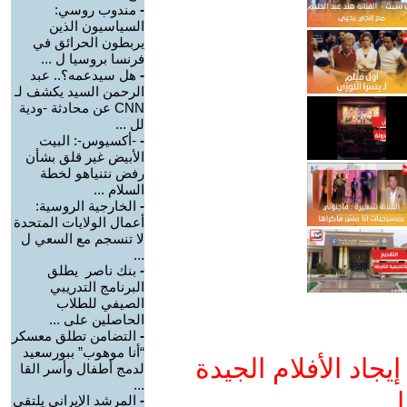
-
مندوب روسي:
السياسيون الذين
يربطون الحرائق في
فرنسا بروسيا ل ...
-
هل سيدعمه؟.. عبد
الرحمن السيد يكشف لـ
CNN عن محادثة -ودية
لل ...
-
-أكسيوس-: البيت
الأبيض غير قلق بشأن
رفض نتنياهو لخطة
السلام ...
-
الخارجية الروسية:
أعمال الولايات المتحدة
لا تنسجم مع السعي ل
...
-
بنك ناصر يطلق
البرنامج التدريبي
الصيفي للطلاب
الحاصلين على ...
-
التضامن تطلق معسكر
“أنا موهوب” ببورسعيد
جاد الأفلام الجيدة
لدمج أطفال وأسر القا
...
ا
-
المرشد الإيراني يلتقي