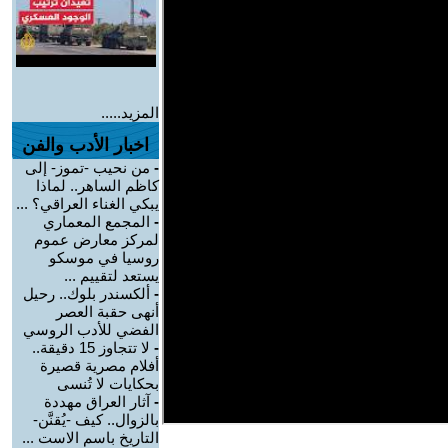
المزيد.....
اخبار الأدب والفن
-
من نحيب -تموز- إلى
كاظم الساهر.. لماذا
يبكي الغناء العراقي؟ ...
-
المجمع المعماري
لمركز معارض عموم
روسيا في موسكو
يستعد لتقييم ...
-
ألكسندر بلوك.. رحيل
أنهى حقبة العصر
الفضي للأدب الروسي
-
لا تتجاوز 15 دقيقة..
أفلام مصرية قصيرة
بحكايات لا تُنسى
-
آثار العراق مهددة
بالزوال.. كيف -يُقنَّن-
التاريخ باسم الاست ...