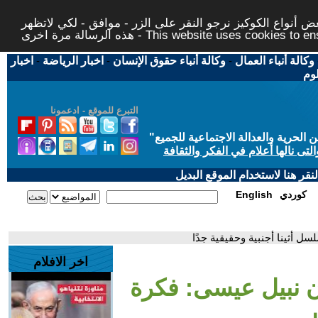
 أنواع الكوكيز نرجو النقر على الزر - موافق - لكي لاتظهر
This website uses cookies to ensure you ge
وكالة أنباء العمال
-
وكالة أنباء حقوق الإنسان
-
اخبار الرياضة
-
اخبار
لوم
التبرع للموقع - ادعمونا
حرية والعدالة الاجتماعية للجميع
"
تى نالها أعلام في الفكر والثقافة
قر هنا لاستخدام الموقع البديل
كوردي
English
ل أثينا أجنبية وحقيقية جدًا
اخر الافلام
ن نبيل عيسى: فكرة