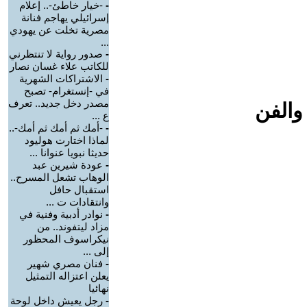
-
-خيار خاطئ-.. إعلام
إسرائيلي يهاجم فنانة
مصرية تخلت عن يهودي
...
-
صدور رواية لا تنتظرني
للكاتب علاء غسان نصار
-
الاشتراكات الشهرية
في -إنستغرام- تصبح
مصدر دخل جديد.. تعرف
والفن
ع ...
-
-أمك ثم أمك ثم أمك-..
لماذا اختارت هوليود
حديثا نبويا عنوانا ...
-
عودة شيرين عبد
الوهاب تشعل المسرح..
استقبال حافل
وانتقادات ت ...
-
نوادر أدبية وفنية في
مزاد ليتفوند.. من
نيكراسوف المحظور
إلى ...
-
فنان مصري شهير
يعلن اعتزاله التمثيل
نهائيا
-
رجل يعيش داخل لوحة