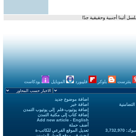
ل أثينا أجنبية وحقيقية جدًا
بنترست
بلوكر
فليبورد
الموبايل
بودكاست
اضافة موضوع جديد
التضامنية
اضافة خبر
إضافة يوتيوب-فلم إلى يوتيوب التمدن
إضافة كتاب إلى مكتبة التمدن
Add new article - English
أضف حملة
3,732,97
تعديل الموقع الفرعي للكاتب-ة
ابحث في موقع الحوار المتمدن