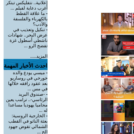
إعلانية.. نتفليكس تبتكر
أغرب دعاية لفيلم ...
-
ما علاقة القطط
بالكهرباء والفلسفة
والأدب؟
-
تنكيل وتعذيب في
عرض البحر.. شهادات
ناشطي أسطول غزة
تفضح الرو ...
المزيد.....
احدث الأخبار المهمة
-
ميسي يودع والده
خورخي في روساريو
بعد عقود رافقه خلالها
في مس ...
-
-صندوق البريد
الرئاسي-.. ترامب يعين
محاميا يهوديا مساعدا
له ...
-
الخارجية الروسية:
بعثة الناتو في القطب
الشمالي تقوض جهود
الح ...