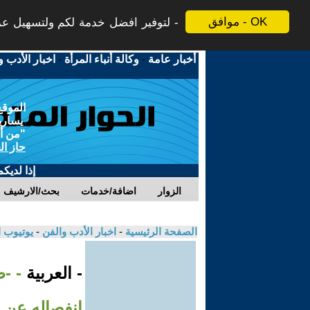
موافق - OK
لتوفير افضل خدمة لكم ولتسهيل عملي
أخبار عامة
-
وكالة أنباء المرأة
-
اخبار الأدب و
الموقع
يسارية
"من أج
حاز ال
إذا لديك
الزوار
اضافة/خدمات
بحث/الارشيف
الصفحة الرئيسية
-
اخبار الأدب والفن
-
يوتيوب 
- العربية
- -ط
انفصاله عن ز