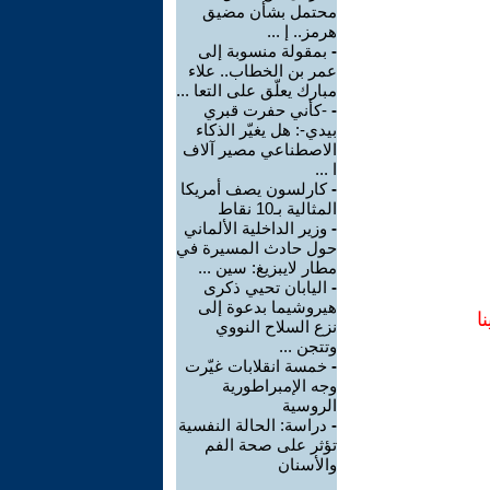
محتمل بشأن مضيق
هرمز.. إ ...
-
بمقولة منسوبة إلى
عمر بن الخطاب.. علاء
مبارك يعلّق على التعا ...
-
-كأني حفرت قبري
بيدي-: هل يغيّر الذكاء
الاصطناعي مصير آلاف
ا ...
-
كارلسون يصف أمريكا
المثالية بـ10 نقاط
-
وزير الداخلية الألماني
حول حادث المسيرة في
مطار لايبزيغ: سين ...
-
اليابان تحيي ذكرى
هيروشيما بدعوة إلى
ا
نزع السلاح النووي
وتتجن ...
-
خمسة انقلابات غيّرت
وجه الإمبراطورية
الروسية
-
دراسة: الحالة النفسية
تؤثر على صحة الفم
والأسنان