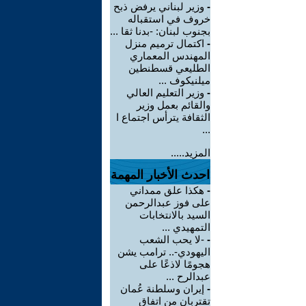
-
وزير لبناني يرفض ذبح
خروف في استقباله
بجنوب لبنان: -بدنا ثقا ...
-
اكتمال ترميم منزل
المهندس المعماري
الطليعي قسطنطين
ميلنيكوف ...
-
وزير التعليم العالي
والقائم بعمل وزير
الثقافة يترأس اجتماع ا
...
المزيد.....
احدث الأخبار المهمة
-
هكذا علق ممداني
على فوز عبدالرحمن
السيد بالانتخابات
التمهيدي ...
-
-لا يحب الشعب
اليهودي-.. ترامب يشن
هجومًا لاذعًا على
عبدالرح ...
-
إيران وسلطنة عُمان
تقتربان من اتفاق