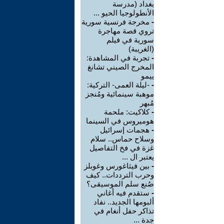
بغداد (مدرسة
الأنطولوجيا الحيو ...
-
مخرجة فرنسية سورية
تروي قصة مهاجرة
سورية في فيلم
(الغريبة)
-
تجربة في المشاهدة:
المخرج الصيني تشانغ
ييمو
-
-ليلة العمى- التركية:
موهبة سينمائية ومُنجز
مُبهر
-
كلاكيت: ملحمة
هوميروس في السينما
-
هجمات إسرائيل
وسلاح حماس.. سلام
غزة في فخ التفاصيل
يعتبر ال ...
-
بين فيثاغورس وغوبلز
وحرب الترددات.. كيف
صُنع سلم الموسيقى؟
-
ستقدم فيه أغاني
ألبومها الجديد.. نفاد
تذاكر حفل أنغام في
جدة ...