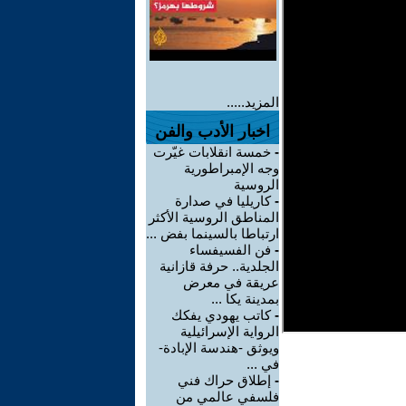
المزيد.....
اخبار الأدب والفن
-
خمسة انقلابات غيّرت
وجه الإمبراطورية
الروسية
-
كاريليا في صدارة
المناطق الروسية الأكثر
ارتباطا بالسينما بفض ...
-
فن الفسيفساء
الجلدية.. حرفة قازانية
عريقة في معرض
بمدينة يكا ...
-
كاتب يهودي يفكك
الرواية الإسرائيلية
ويوثق -هندسة الإبادة-
في ...
-
إطلاق حراك فني
فلسفي عالمي من