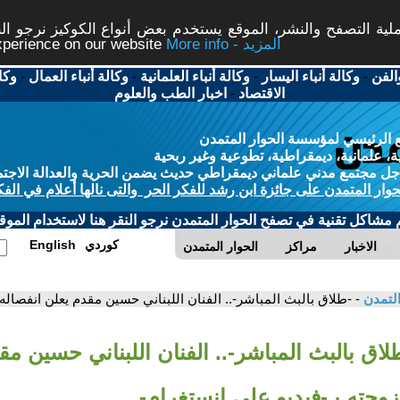
ة التصفح والنشر، الموقع يستخدم بعض أنواع الكوكيز نرجو النق
More info - المزيد
experience on our website
الفن
-
وكالة أنباء اليسار
-
وكالة أنباء العلمانية
-
وكالة أنباء العمال
-
وكا
الاقتصاد
-
اخبار الطب والعلوم
 الرئيسي لمؤسسة الحوار المتمدن
، علمانية، ديمقراطية، تطوعية وغير ربحية
ل مجتمع مدني علماني ديمقراطي حديث يضمن الحرية والعدالة الاجتم
حوار المتمدن على جائزة ابن رشد للفكر الحر والتى نالها أعلام في الفك
م مشاكل تقنية في تصفح الحوار المتمدن نرجو النقر هنا لاستخدام الموقع
كوردي
English
الاخبار
مراكز
الحوار المتمدن
التمدن
- -طلاق بالبث المباشر-.. الفنان اللبناني حسين مقدم يعلن انفصاله
لاق بالبث المباشر-.. الفنان اللبناني حسين مق
وجته بـ-فيديو على إنستغرام-