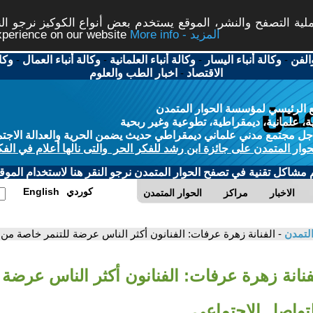
ة التصفح والنشر، الموقع يستخدم بعض أنواع الكوكيز نرجو النق
More info - المزيد
experience on our website
الفن
-
وكالة أنباء اليسار
-
وكالة أنباء العلمانية
-
وكالة أنباء العمال
-
وكا
الاقتصاد
-
اخبار الطب والعلوم
 الرئيسي لمؤسسة الحوار المتمدن
، علمانية، ديمقراطية، تطوعية وغير ربحية
ل مجتمع مدني علماني ديمقراطي حديث يضمن الحرية والعدالة الاجتم
حوار المتمدن على جائزة ابن رشد للفكر الحر والتى نالها أعلام في الفك
م مشاكل تقنية في تصفح الحوار المتمدن نرجو النقر هنا لاستخدام الموقع
كوردي
English
الاخبار
مراكز
الحوار المتمدن
التمدن
- الفنانة زهرة عرفات: الفنانون أكثر الناس عرضة للتنمر خاصة من
لفنانة زهرة عرفات: الفنانون أكثر الناس عرضة 
تواصل الاجتماعي