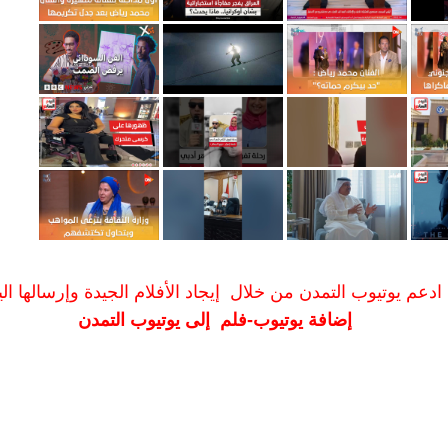
ادعم يوتيوب التمدن من خلال إيجاد الأفلام الجيدة وإرسالها الين
إضافة يوتيوب-فلم إلى يوتيوب التمدن