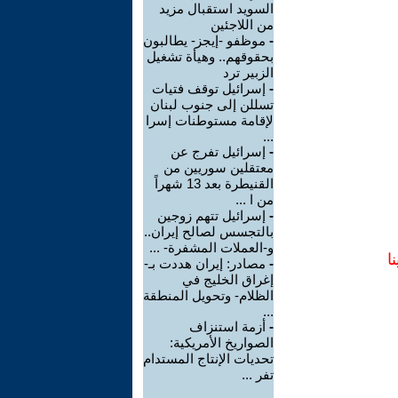
السويد استقبال مزيد
من اللاجئين
-
موظفو -إيجز- يطالبون
بحقوقهم.. وهيأة تشغيل
الزبير ترد
-
إسرائيل توقف فتيات
تسللن إلى جنوب لبنان
لإقامة مستوطنات إسرا
...
-
إسرائيل تفرج عن
معتقلين سوريين من
القنيطرة بعد 13 شهراً
من ا ...
-
إسرائيل تتهم زوجين
بالتجسس لصالح إيران..
و-العملات المشفرة- ...
ا
-
مصادر: إيران هددت بـ-
إغراق الخليج في
الظلام- وتحويل المنطقة
...
-
أزمة استنزاف
الصواريخ الأمريكية:
تحديات الإنتاج المستدام
تفر ...