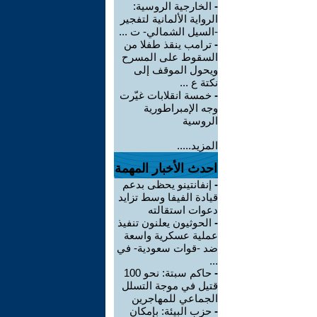
-
الخارجية الروسية:
الرواية الألمانية لتفجير
-السيل الشمالي- ت ...
-
ترامب ينقذ طفلا من
السقوط على المسرح
ويحول الموقف إلى
نكتة ع ...
-
خمسة انقلابات غيّرت
وجه الإمبراطورية
الروسية
المزيد.....
احدث الأخبار المهمة
-
إنفانتينو يحظى بدعم
قيادة الفيفا وسط تزايد
دعوات استقالته
-
الحوثيون يعلنون تنفيذ
عملية عسكرية واسعة
ضد -قوات سعودية- في
...
-
حاكم سبتة: نحو 100
قتيل في موجة التسلل
الجماعي للمهاجرين
-
حزب البيئة: بإمكان