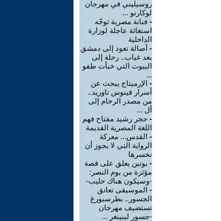
روسيليني في مهرجان
لوكارنو ...
-
فنانة مصرية توجّه
استغاثة عاجلة لوزارة
الداخلية
-
أصالة تعود إلى دمشق
بعد غياب.. رحلة إلى
البيوت التي خبأت طفو
...
-
الإرميتاج يبحث عن
أسرار فينوس تاوريد..
من مصدر الرخام إلى
أل ...
-
حجر رشيد مفتاح فهم
اللغة المصرية القديمة
-
القدس... معركة
الرواية التي لا يجوز أن
نخسرها
-
بوتين يعلق على قصة
مؤثرة من يوم النصر:
-وسيكون هناك حليب-
-
الموسيقى تعانق
الجسور.. بطرسبورغ
تستضيف مهرجان
-جسور لينينغر ...