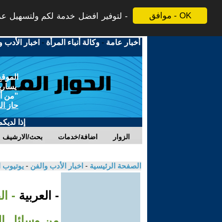
موافق - OK
لتوفير افضل خدمة لكم ولتسهيل عملي
أخبار عامة
-
وكالة أنباء المرأة
-
اخبار الأدب و
الموقع
يسارية
"من أج
حاز ال
إذا لديك
الزوار
اضافة/خدمات
بحث/الارشيف
الصفحة الرئيسية
-
اخبار الأدب والفن
-
يوتيوب 
- العربية
- ا
من وسائل ال