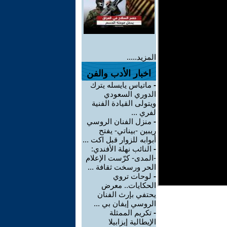
المزيد.....
اخبار الأدب والفن
-
ماتياس يايسله يترك
الدوري السعودي
ويتولى القيادة الفنية
لفري ...
-
منزل الفنان الروسي
ريبين -بيناتي- يفتح
أبوابه للزوار قبل اكت ...
-
النائب نهلة الأفندي:
-المدى- كرّست الإعلام
الحر ورسخت ثقافة ...
-
لوحات تروي
الحكايات.. معرض
يحتفي بإرث الفنان
الروسي إيفان بي ...
-
تكريم الممثلة
الإيطالية إيزابيلا