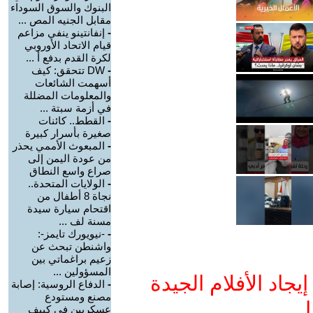
البنوك والسوق السوداء
مقابل الجنيه المص ...
-
إنفانتينو ينفي مزاعم
قيام الاتحاد الأوروبي
لكرة القدم بدفع أ ...
-
DW تتحقق: كيف
أسهمت الشائعات
والمعلومات المضللة
في أزمة سبتة ...
-
القطط.. كائنات
صغيرة بأسرار كبيرة
-
المبعوث الأممي يحذر
من عودة اليمن إلى
صراع واسع النطاق
-
الولايات المتحدة..
نجاة 8 أطفال من
اقتحام سيارة سيدة
مسنة لف ...
-
-نيويورك تايمز-:
واشنطن تبحث عن
زعيم براغماتي بين
المسؤولين ...
جاد الأفلام الجيدة
-
الدفاع الروسية: إصابة
مصنع ومستودع
ا
عسكريين في كييف