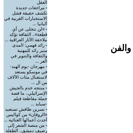
العقل
-
مراجعات جديدة
تكشف حقيقة فشل
الاستخبارات الغربية في
ألبانيا ...
-
«لن نتخلى عن أي
قطعة».. الثقافة تؤكد
ملاحقة الآثار العراقية ...
-
رائد فهمي: المدى
والفن
منبر رائد للمهنية
والثقافة والتنوير في
العر ...
-
مهرجان -يوم الهند-
في موسكو يستعد
لاستقبال مئات الآلاف
من ال ...
-
منتجه خدم بالجيش
الإسرائيلي.. ما قصة
حملة مقاطعة فيلم
-سبايد ...
-
نسرين طافش تستعيد
«الروقان» من كواليس
أحدث أعمالها الغنائية ...
-
من منصة الشعر إلى
رصيف دمشق.. الطفلة