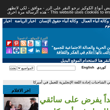
 أنواع الكوكيز نرجو النقر على الزر - موافق - لكي لاتظهر
This website uses cookies to ensure you ge
وكالة أنباء العمال
-
وكالة أنباء حقوق الإنسان
-
اخبار الرياضة
-
اخبار
لوم
التبرع للموقع - ادعمونا
حرية والعدالة الاجتماعية للجميع
"
تى نالها أعلام في الفكر والثقافة
قر هنا لاستخدام الموقع البديل
كوردي
English
 الشاحنات إجادة اللغة الإنجليزية للعمل في أميركا
اخر الافلام
يداً يفرض على سائقي