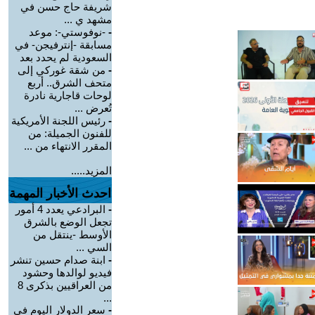
شريفة حاج حسن في
مشهد ي ...
-
-نوفوستي-: موعد
مسابقة -إنترفيجن- في
السعودية لم يحدد بعد
-
من شقة غوركي إلى
متحف الشرق.. أربع
لوحات قاجارية نادرة
تُعرض ...
-
رئيس اللجنة الأمريكية
للفنون الجميلة: من
المقرر الانتهاء من ...
المزيد.....
احدث الأخبار المهمة
-
البرادعي يعدد 4 أمور
تجعل الوضع بالشرق
الأوسط -ينتقل من
السي ...
-
ابنة صدام حسين تنشر
فيديو لوالدها وحشود
من العراقيين بذكرى 8
...
-
سعر الدولار اليوم في