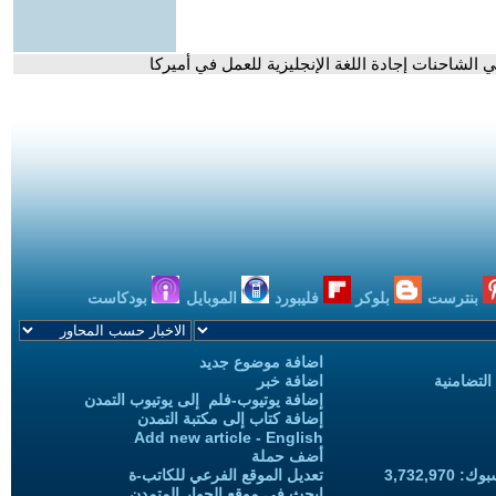
 الشاحنات إجادة اللغة الإنجليزية للعمل في أميركا
بنترست
بلوكر
فليبورد
الموبايل
بودكاست
اضافة موضوع جديد
التضامنية
اضافة خبر
إضافة يوتيوب-فلم إلى يوتيوب التمدن
إضافة كتاب إلى مكتبة التمدن
Add new article - English
أضف حملة
3,732,97
تعديل الموقع الفرعي للكاتب-ة
ابحث في موقع الحوار المتمدن