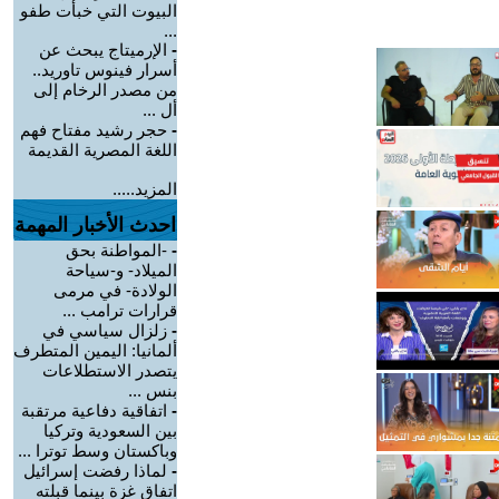
البيوت التي خبأت طفو
...
-
الإرميتاج يبحث عن
أسرار فينوس تاوريد..
من مصدر الرخام إلى
أل ...
-
حجر رشيد مفتاح فهم
اللغة المصرية القديمة
المزيد.....
احدث الأخبار المهمة
-
-المواطنة بحق
الميلاد- و-سياحة
الولادة- في مرمى
قرارات ترامب ...
-
زلزال سياسي في
ألمانيا: اليمين المتطرف
يتصدر الاستطلاعات
بنس ...
-
اتفاقية دفاعية مرتقبة
بين السعودية وتركيا
وباكستان وسط توترا ...
-
لماذا رفضت إسرائيل
اتفاق غزة بينما قبلته