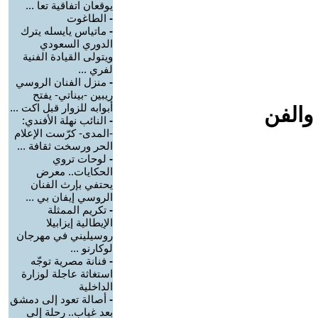
يوقعان اتفاقية تعا ...
-
الطاغوت
-
ماتياس يايسله يترك
الدوري السعودي
ويتولى القيادة الفنية
لفري ...
-
منزل الفنان الروسي
ريبين -بيناتي- يفتح
أبوابه للزوار قبل اكت ...
والفن
-
النائب نهلة الأفندي:
-المدى- كرّست الإعلام
الحر ورسخت ثقافة ...
-
لوحات تروي
الحكايات.. معرض
يحتفي بإرث الفنان
الروسي إيفان بي ...
-
تكريم الممثلة
الإيطالية إيزابيلا
روسيليني في مهرجان
لوكارنو ...
-
فنانة مصرية توجّه
استغاثة عاجلة لوزارة
الداخلية
-
أصالة تعود إلى دمشق
بعد غياب.. رحلة إلى