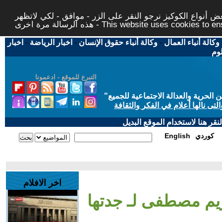
 أنواع الكوكيز نرجو النقر على الزر - موافق - لكي لاتظهر
This website uses cookies to ensure you ge
وكالة أنباء العمال
-
وكالة أنباء حقوق الإنسان
-
اخبار الرياضة
-
اخبار
لوم
التبرع للموقع - ادعمونا
حرية والعدالة الاجتماعية للجميع
"
تى نالها أعلام في الفكر والثقافة
قر هنا لاستخدام الموقع البديل
كوردي
English
اخر الافلام
ريم مصطفى لـ جدتها