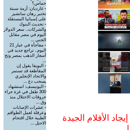
حماس؟
-
غارديان: أزمة سبتة
تختبر رهان سانشيز
على إسبانيا المستقلة
-
تحديث البنوك
والشركات.. سعر الدولار
اليوم في مصر مقابل
الجني ...
-
مفاجأة في عيار 21
اليوم.. تراجع جديد في
أسعار الذهب بمصر وتح
...
-
اليويفا يقول إن
المقاطعة قد تستمر
والاتحاد الإنجليزي
يسحب دع ...
-
اليونيسف: استشهاد
300 طفل في غزة جراء
خروقات الاحتلال منذ
وق ...
-
عشرات الإصابات
وعرقلة لعمل الطواقم
جاد الأفلام الجيدة
الطبية خلال اقتحام
الاحتل ...
ا