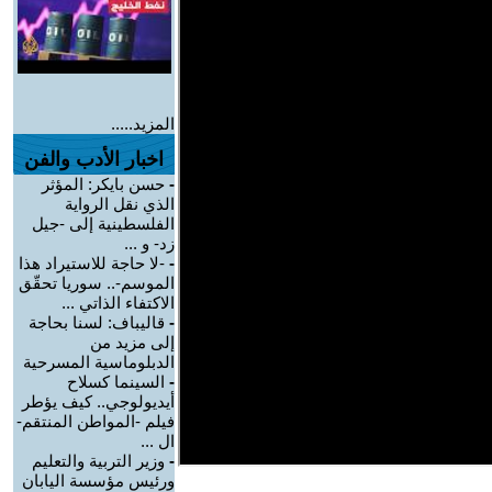
المزيد.....
اخبار الأدب والفن
-
حسن بايكر: المؤثر
الذي نقل الرواية
الفلسطينية إلى -جيل
زد- و ...
-
-لا حاجة للاستيراد هذا
الموسم-.. سوريا تحقّق
الاكتفاء الذاتي ...
-
قاليباف: لسنا بحاجة
إلى مزيد من
الدبلوماسية المسرحية
-
السينما كسلاح
أيديولوجي.. كيف يؤطر
فيلم -المواطن المنتقم-
ال ...
-
وزير التربية والتعليم
ورئيس مؤسسة اليابان