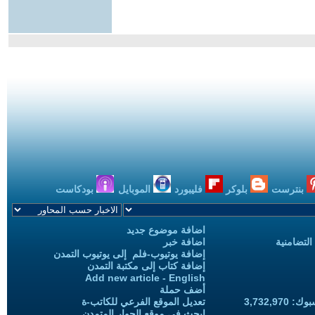
بنترست
بلوكر
فليبورد
الموبايل
بودكاست
اضافة موضوع جديد
التضامنية
اضافة خبر
إضافة يوتيوب-فلم إلى يوتيوب التمدن
إضافة كتاب إلى مكتبة التمدن
Add new article - English
أضف حملة
3,732,97
تعديل الموقع الفرعي للكاتب-ة
ابحث في موقع الحوار المتمدن