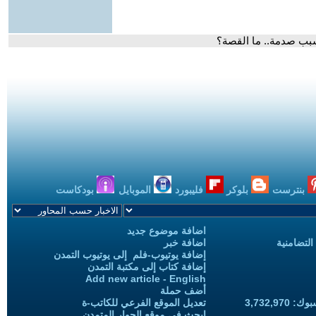
تسبب صدمة.. ما القصة؟
بنترست
بلوكر
فليبورد
الموبايل
بودكاست
اضافة موضوع جديد
التضامنية
اضافة خبر
إضافة يوتيوب-فلم إلى يوتيوب التمدن
إضافة كتاب إلى مكتبة التمدن
Add new article - English
أضف حملة
3,732,97
تعديل الموقع الفرعي للكاتب-ة
ابحث في موقع الحوار المتمدن