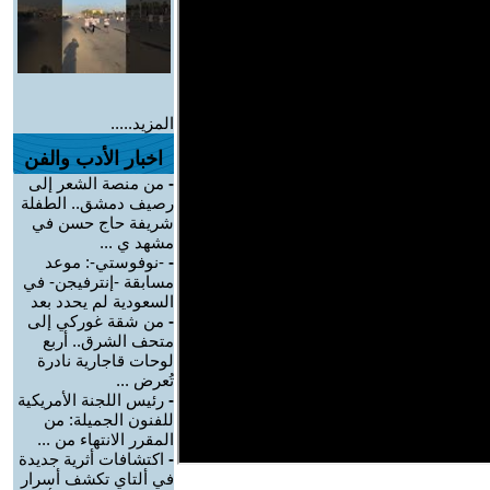
المزيد.....
اخبار الأدب والفن
-
من منصة الشعر إلى
رصيف دمشق.. الطفلة
شريفة حاج حسن في
مشهد ي ...
-
-نوفوستي-: موعد
مسابقة -إنترفيجن- في
السعودية لم يحدد بعد
-
من شقة غوركي إلى
متحف الشرق.. أربع
لوحات قاجارية نادرة
تُعرض ...
-
رئيس اللجنة الأمريكية
للفنون الجميلة: من
المقرر الانتهاء من ...
-
اكتشافات أثرية جديدة
في ألتاي تكشف أسرار