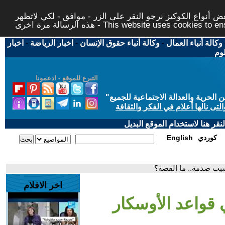
 أنواع الكوكيز نرجو النقر على الزر - موافق - لكي لاتظهر
This website uses cookies to ensure you ge
وكالة أنباء العمال
-
وكالة أنباء حقوق الإنسان
-
اخبار الرياضة
-
اخبار
لوم
التبرع للموقع - ادعمونا
حرية والعدالة الاجتماعية للجميع
"
تى نالها أعلام في الفكر والثقافة
قر هنا لاستخدام الموقع البديل
كوردي
English
تسبب صدمة.. ما القصة؟
اخر الافلام
 قواعد الأوسكار