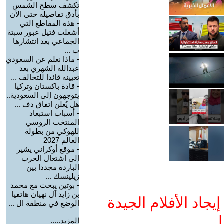
تكشف سطح الشمس
بأدق تفاصيله حتى الآن
-
هذه المقاطع التي
أشعلت فتيل عبور سبتة
الجماعي بعد انتشارها
ب ...
-
ماذا نعلم عن السعودي
عبدالله الشهري بعد
تعيينه قائدا للتحالف ...
-
قادة باكستان وتركيا
يتوجهون إلى السعودية..
هل يُعلن اتفاق دف ...
-
أسباب استبعاد
المنتخب الروسي
للهوكي من بطولة
العالم 2027
-
موقع أوكراني يشير
إلى اشتعال الحرب
الباردة مجددا بين
زيلينسك ...
-
بوتين يبحث مع محمد
بن زايد آل نهيان هاتفيا
جاد الأفلام الجيدة
الوضع في منطقة ال ...
ا
المزيد.....