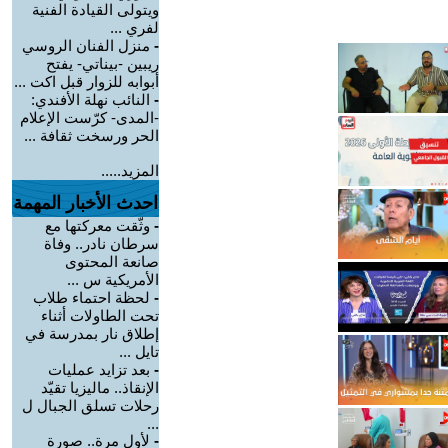
ويتولى القيادة الفنية
لفري ...
-
منزل الفنان الروسي
ريبين -بيناتي- يفتح
أبوابه للزوار قبل اكت ...
-
النائب نهلة الأفندي:
-المدى- كرّست الإعلام
الحر ورسخت ثقافة ...
المزيد.....
احدث الأخبار المهمة
-
وثّقت معركتها مع
سرطان نادر.. وفاة
صانعة المحتوى
الأمريكية س ...
-
لحظة احتماء طلاب
تحت الطاولات أثناء
إطلاق نار بمدرسة في
تايل ...
-
بعد تزايد عمليات
الإنقاذ.. ماليزيا تقيّد
رحلات تسلق الجبال ل
...
-
لأول مرة.. صورة