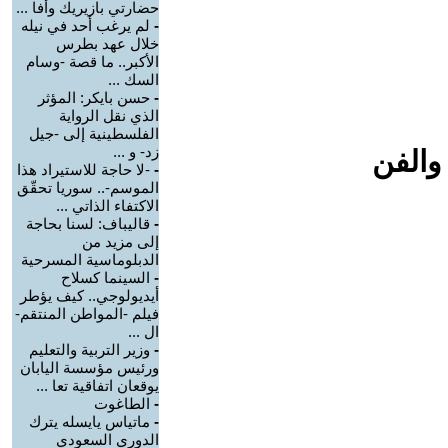
حضارتي بازيريك وأفا ...
-
لم يرغب أحد في نيله
خلال عهد بطرس
الأكبر.. ما قصة -وسام
السك ...
-
حسن بايكر: المؤثر
الذي نقل الرواية
الفلسطينية إلى -جيل
زد- و ...
والفن
-
-لا حاجة للاستيراد هذا
الموسم-.. سوريا تحقّق
الاكتفاء الذاتي ...
-
قاليباف: لسنا بحاجة
إلى مزيد من
الدبلوماسية المسرحية
-
السينما كسلاح
أيديولوجي.. كيف يؤطر
فيلم -المواطن المنتقم-
ال ...
-
وزير التربية والتعليم
ورئيس مؤسسة اليابان
يوقعان اتفاقية تعا ...
-
الطاغوت
-
ماتياس يايسله يترك
الدوري السعودي