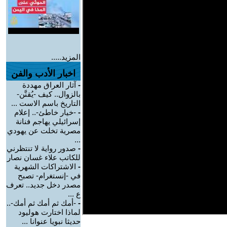
المزيد.....
اخبار الأدب والفن
-
آثار العراق مهددة
بالزوال.. كيف -يُقنَّن-
التاريخ باسم الاست ...
-
-خيار خاطئ-.. إعلام
إسرائيلي يهاجم فنانة
مصرية تخلت عن يهودي
...
-
صدور رواية لا تنتظرني
للكاتب علاء غسان نصار
-
الاشتراكات الشهرية
في -إنستغرام- تصبح
مصدر دخل جديد.. تعرف
ع ...
-
-أمك ثم أمك ثم أمك-..
لماذا اختارت هوليود
حديثا نبويا عنوانا ...