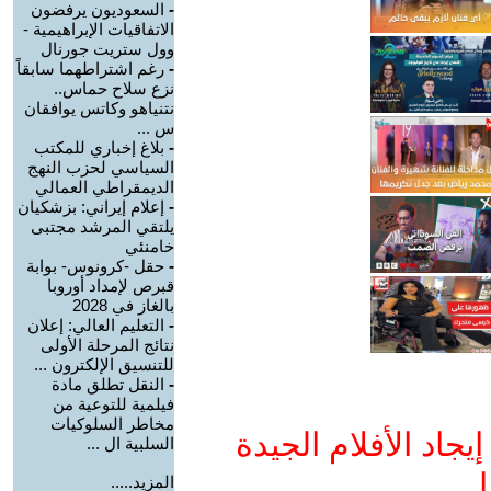
-
السعوديون يرفضون
الاتفاقيات الإبراهيمية -
وول ستريت جورنال
-
رغم اشتراطهما سابقاً
نزع سلاح حماس..
نتنياهو وكاتس يوافقان
س ...
-
بلاغ إخباري للمكتب
السياسي لحزب النهج
الديمقراطي العمالي
-
إعلام إيراني: بزشكيان
يلتقي المرشد مجتبى
خامنئي
-
حقل -كرونوس- بوابة
قبرص لإمداد أوروبا
بالغاز في 2028
-
التعليم العالي: إعلان
نتائج المرحلة الأولى
للتنسيق الإلكترون ...
-
النقل تطلق مادة
فيلمية للتوعية من
مخاطر السلوكيات
جاد الأفلام الجيدة
السلبية ال ...
ا
المزيد.....