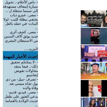
-
-باص الأحلام-.. تحويل
سيارة إسعاف مستهدفة
إلى سينما متنقلة ل ...
-
مصر.. عمرو دياب
يحتفي ببطلة كليب -لولا
البنات- في حفله بالعل
...
-
مصر.. كشف أثري
جديد يوثق آلاف السنين
من الاستيطان البشري
المزيد.....
احدث الأخبار المهمة
-
-لا يمكنكم تحقيق
ذلك-.. فيفا ينتقد
محاولات تقويض
إنفانتينو
-
تصرف -نبيل- من دي
بول تجاه ميسي بعد
وفاة والده
-
مصر.. فيديو -قديم-
يدعي العثور على طفل
حديث الولادة بالقمامة
...