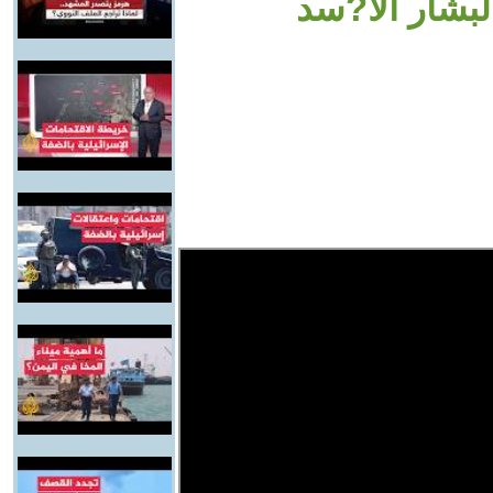
لبشار الا?سد