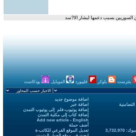
 السوريين بسبب دعمها لبشار الا?سد
بنترست
بلوكر
فليبورد
الموبايل
بودكاست
اضافة موضوع جديد
التضامنية
اضافة خبر
إضافة يوتيوب-فلم إلى يوتيوب التمدن
إضافة كتاب إلى مكتبة التمدن
Add new article - English
أضف حملة
3,732,97
تعديل الموقع الفرعي للكاتب-ة
ابحث في موقع الحوار المتمدن