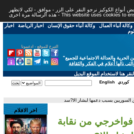
 أنواع الكوكيز نرجو النقر على الزر - موافق - لكي لاتظهر
This website uses cookies to ensure you ge
وكالة أنباء العمال
-
وكالة أنباء حقوق الإنسان
-
اخبار الرياضة
-
اخبار
لوم
التبرع للموقع - ادعمونا
حرية والعدالة الاجتماعية للجميع
"
تى نالها أعلام في الفكر والثقافة
قر هنا لاستخدام الموقع البديل
كوردي
English
 السوريين بسبب دعمها لبشار الا?سد
اخر الافلام
واخرجي من نقابة