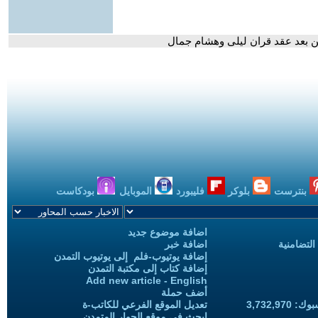
ين بعد عقد قران ليلى وهشام جمال
بنترست
بلوكر
فليبورد
الموبايل
بودكاست
اضافة موضوع جديد
التضامنية
اضافة خبر
إضافة يوتيوب-فلم إلى يوتيوب التمدن
إضافة كتاب إلى مكتبة التمدن
Add new article - English
أضف حملة
3,732,97
تعديل الموقع الفرعي للكاتب-ة
ابحث في موقع الحوار المتمدن