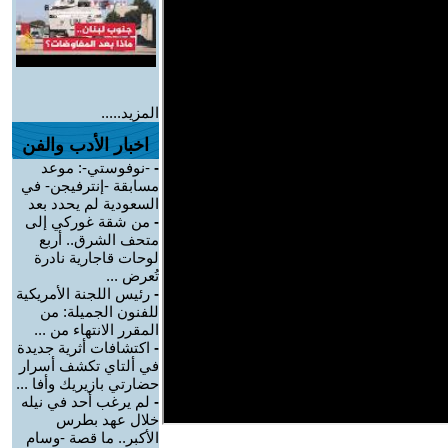
المزيد.....
اخبار الأدب والفن
-
-نوفوستي-: موعد
مسابقة -إنترفيجن- في
السعودية لم يحدد بعد
-
من شقة غوركي إلى
متحف الشرق.. أربع
لوحات قاجارية نادرة
تُعرض ...
-
رئيس اللجنة الأمريكية
للفنون الجميلة: من
المقرر الانتهاء من ...
-
اكتشافات أثرية جديدة
في ألتاي تكشف أسرار
حضارتي بازيريك وأفا ...
-
لم يرغب أحد في نيله
خلال عهد بطرس
الأكبر.. ما قصة -وسام