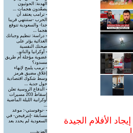
الهدنة: الحوثيون
يصعّدون هجمات ...
-
ترامب يعتقد أن
الحرب -ستنتهي قريبا
جدا- والسعودية تتوقع
هجما ...
-
دراسة: تنظيم وجباتك
الغذائية يؤثر على
صحتك النفسية
-
أوكرانيا والناتو..
عضوية مؤجلة أم طريق
مسدود؟
-
ترمب يلمح لإنهاء
إغلاق مضيق هرمز
وسط شكوك اقتصادية
حول جدية ...
-
الدفاع الروسية تعلن
إسقاط 203 مسيرات
أوكرانية الليلة الماضية
...
-
-نوفوستي-: موعد
مسابقة -إنترفيجن- في
جاد الأفلام الجيدة
السعودية لم يحدد بعد
ا
المزيد.....