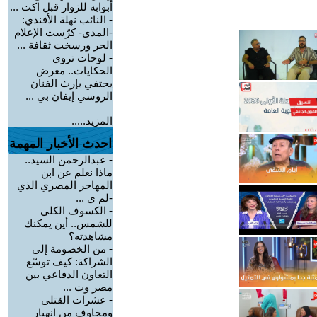
أبوابه للزوار قبل اكت ...
-
النائب نهلة الأفندي:
-المدى- كرّست الإعلام
الحر ورسخت ثقافة ...
-
لوحات تروي
الحكايات.. معرض
يحتفي بإرث الفنان
الروسي إيفان بي ...
المزيد.....
احدث الأخبار المهمة
-
عبدالرحمن السيد..
ماذا نعلم عن ابن
المهاجر المصري الذي
-لم ي ...
-
الكسوف الكلي
للشمس.. أين يمكنك
مشاهدته؟
-
من الخصومة إلى
الشراكة: كيف توسّع
التعاون الدفاعي بين
مصر وت ...
-
عشرات القتلى
ومخاوف من انهيار