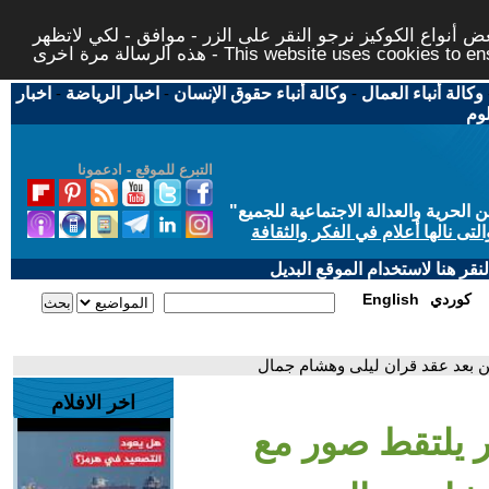
 أنواع الكوكيز نرجو النقر على الزر - موافق - لكي لاتظهر
This website uses cookies to ensure you ge
وكالة أنباء العمال
-
وكالة أنباء حقوق الإنسان
-
اخبار الرياضة
-
اخبار
لوم
التبرع للموقع - ادعمونا
حرية والعدالة الاجتماعية للجميع
"
تى نالها أعلام في الفكر والثقافة
قر هنا لاستخدام الموقع البديل
كوردي
English
ين بعد عقد قران ليلى وهشام جمال
اخر الافلام
هر يلتقط صور مع