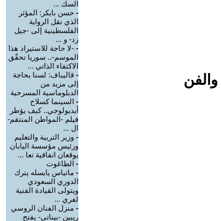
السك ...
-
حسن بايكر: المؤثر
الذي نقل الرواية
الفلسطينية إلى -جيل
زد- و ...
-
-لا حاجة للاستيراد هذا
الموسم-.. سوريا تحقّق
الاكتفاء الذاتي ...
-
قاليباف: لسنا بحاجة
والفن
إلى مزيد من
الدبلوماسية المسرحية
-
السينما كسلاح
أيديولوجي.. كيف يؤطر
فيلم -المواطن المنتقم-
ال ...
-
وزير التربية والتعليم
ورئيس مؤسسة اليابان
يوقعان اتفاقية تعا ...
-
الطاغوت
-
ماتياس يايسله يترك
الدوري السعودي
ويتولى القيادة الفنية
لفري ...
-
منزل الفنان الروسي
ريبين -بيناتي- يفتح