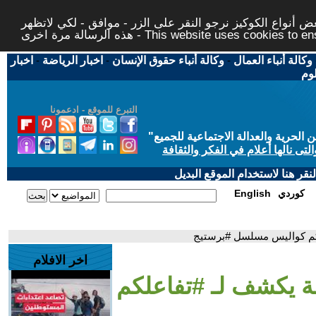
 أنواع الكوكيز نرجو النقر على الزر - موافق - لكي لاتظهر
This website uses cookies to ensure you ge
وكالة أنباء العمال
-
وكالة أنباء حقوق الإنسان
-
اخبار الرياضة
-
اخبار
لوم
التبرع للموقع - ادعمونا
حرية والعدالة الاجتماعية للجميع
"
تى نالها أعلام في الفكر والثقافة
قر هنا لاستخدام الموقع البديل
كوردي
English
كم كواليس مسلسل #برستيج
اخر الافلام
 يكشف لـ #تفاعلكم