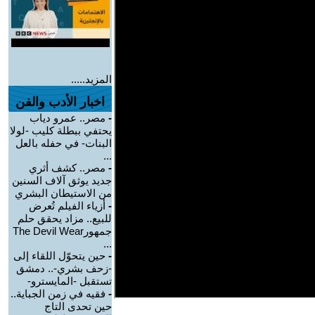
المزيد.....
اخبار الأدب والفن
-
مصر.. عمرو دياب
يحتفي ببطلة كليب -لولا
البنات- في حفله بالعل
...
-
مصر.. كشف أثري
جديد يوثق آلاف السنين
من الاستيطان البشري
-
أزياء الفيلم تُعرض
للبيع.. مزاد يحقق حلم
جمهورThe Devil Wear
...
-
حين يتحوّل اللقاء إلى
-زحف بشري-.. دمشق
تستقبل -المايسترو-
-
فقيه في زمن الجباية..
حين تحدى التاج