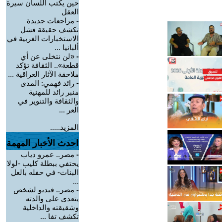
حين يكتب اللسان سيرة
العقل
-
مراجعات جديدة
تكشف حقيقة فشل
الاستخبارات الغربية في
ألبانيا ...
-
«لن نتخلى عن أي
قطعة».. الثقافة تؤكد
ملاحقة الآثار العراقية ...
-
رائد فهمي: المدى
منبر رائد للمهنية
والثقافة والتنوير في
العر ...
المزيد.....
احدث الأخبار المهمة
-
مصر.. عمرو دياب
يحتفي ببطلة كليب -لولا
البنات- في حفله بالعل
...
-
مصر.. فيديو لشخص
يتعدى على والدته
وشقيقته والداخلية
تكشف تفا ...