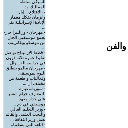
السبكي سلطة
المماليك ود ...
-
-الاقتلاع-.. إيال
وايزمان يفكك معمار
الإبادة الإسرائيلية بفل
...
-
مهرجان -أورالتيرا جاز-
يجمع موسيقيي الجاز
من موسكو ويكاترينب
والفن
...
-
قطط الإرميتاج تواصل
تقليدا عمره ثلاثة قرون
في حراسة الفن وال ...
-
مهرجان مالمو ينطلق
اليوم بموسيقى
وفعاليات وأطعمة من
مختلف أن ...
-
سوريا...عبارة
-المعازف حرام- تنشر
على جدار معهد
موسيقي في دم ...
-
وزير التعليم العالي
والبحث العلمي والقائم
بعمل وزير الثقافة ...
-
اللغة التي تسكننا..