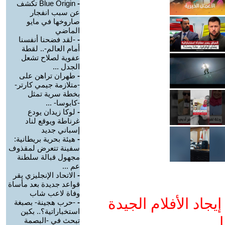
-
Blue Origin تكشف
عن سبب انفجار
صاروخها في مايو
الماضي
-
-لقد فضحنا أنفسنا
أمام العالم-.. لقطة
عفوية لصلاح تشعل
الجدل ...
-
طهران تراهن على
-متلازمة جيمي كارتر-
بخطة سرية تمثل
-كابوسا- ...
-
لوكا زيدان يودع
غرناطة ويوقع لناد
إسباني جديد
-
هيئة بحرية بريطانية:
سفينة تتعرض لمقذوف
مجهول قبالة سلطنة
عم ...
-
الاتحاد الإنجليزي يقر
قواعد جديدة بعد مأساة
وفاة لاعب شاب
جاد الأفلام الجيدة
-
-حرب هجينة- بصبغة
استخباراتية؟.. بكين
ا
تبحث في -البصمة