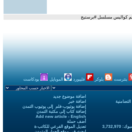
كم كواليس مسلسل #برستيج
بنترست
بلوكر
فليبورد
الموبايل
بودكاست
اضافة موضوع جديد
التضامنية
اضافة خبر
إضافة يوتيوب-فلم إلى يوتيوب التمدن
إضافة كتاب إلى مكتبة التمدن
Add new article - English
أضف حملة
3,732,97
تعديل الموقع الفرعي للكاتب-ة
ابحث في موقع الحوار المتمدن