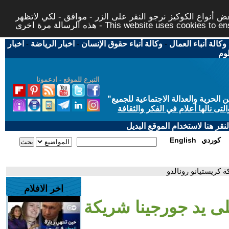
 أنواع الكوكيز نرجو النقر على الزر - موافق - لكي لاتظهر
This website uses cookies to ensure you ge
وكالة أنباء العمال
-
وكالة أنباء حقوق الإنسان
-
اخبار الرياضة
-
اخبار
لوم
التبرع للموقع - ادعمونا
حرية والعدالة الاجتماعية للجميع
"
تى نالها أعلام في الفكر والثقافة
قر هنا لاستخدام الموقع البديل
كوردي
English
ة كريستيانو رونالدو
اخر الافلام
لى يد جورجينا شريكة