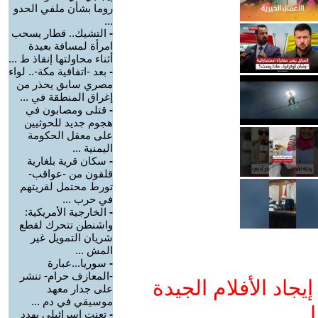
روما بشأن ملفي الحدو
...
-
التشيك.. قطار يسحب
امرأة لمسافة بعيدة
أثناء محاولتها إنقاذ ط ...
-
بعد -اتفاقية مكة-.. لواء
مصري سابق يحذر من
إغراق المنطقة في ...
-
قتلى ومصابون في
هجوم جديد للحوثيين
على معقل الحكومة
اليمنية ...
-
سكان قرية بلغارية
قلقون من -عواقب-
تورط محتمل لقريتهم
في حرب ...
-
الخارجية الأمريكية:
واشنطن تتحرك لقطع
شريان التمويل غير
المش ...
-
سوريا...عبارة
-المعازف حرام- تنشر
جاد الأفلام الجيدة
على جدار معهد
موسيقي في دم ...
ا
-
تعنت إسرائيلي يهدد