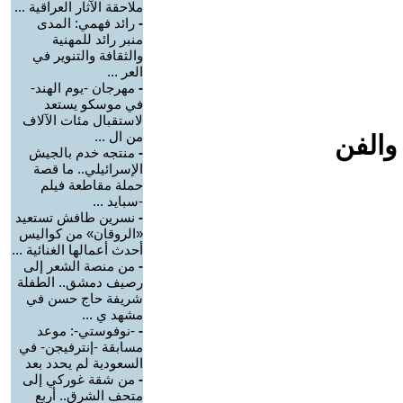
ملاحقة الآثار العراقية ...
-
رائد فهمي: المدى
منبر رائد للمهنية
والثقافة والتنوير في
العر ...
-
مهرجان -يوم الهند-
في موسكو يستعد
لاستقبال مئات الآلاف
من ال ...
والفن
-
منتجه خدم بالجيش
الإسرائيلي.. ما قصة
حملة مقاطعة فيلم
-سبايد ...
-
نسرين طافش تستعيد
«الروقان» من كواليس
أحدث أعمالها الغنائية ...
-
من منصة الشعر إلى
رصيف دمشق.. الطفلة
شريفة حاج حسن في
مشهد ي ...
-
-نوفوستي-: موعد
مسابقة -إنترفيجن- في
السعودية لم يحدد بعد
-
من شقة غوركي إلى
متحف الشرق.. أربع