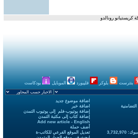
ة كريستيانو رونالدو
بنترست
بلوكر
فليبورد
الموبايل
بودكاست
اضافة موضوع جديد
التضامنية
اضافة خبر
إضافة يوتيوب-فلم إلى يوتيوب التمدن
إضافة كتاب إلى مكتبة التمدن
Add new article - English
أضف حملة
3,732,97
تعديل الموقع الفرعي للكاتب-ة
ابحث في موقع الحوار المتمدن