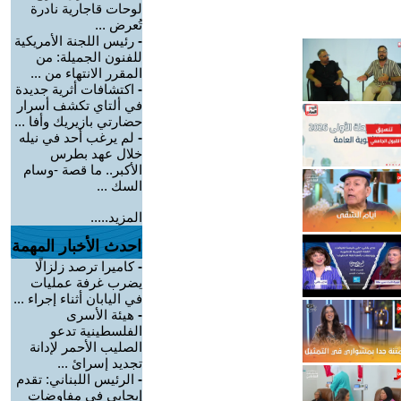
لوحات قاجارية نادرة
تُعرض ...
-
رئيس اللجنة الأمريكية
للفنون الجميلة: من
المقرر الانتهاء من ...
-
اكتشافات أثرية جديدة
في ألتاي تكشف أسرار
حضارتي بازيريك وأفا ...
-
لم يرغب أحد في نيله
خلال عهد بطرس
الأكبر.. ما قصة -وسام
السك ...
المزيد.....
احدث الأخبار المهمة
-
كاميرا ترصد زلزالًا
يضرب غرفة عمليات
في اليابان أثناء إجراء ...
-
هيئة الأسرى
الفلسطينية تدعو
الصليب الأحمر لإدانة
تجديد إسرائ ...
-
الرئيس اللبناني: تقدم
إيجابي في مفاوضات