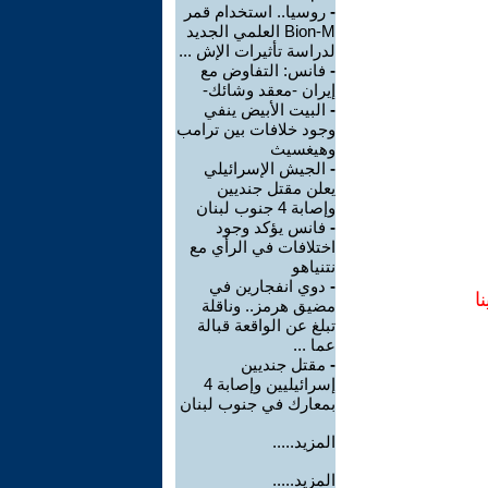
-
روسيا.. استخدام قمر
Bion-M العلمي الجديد
لدراسة تأثيرات الإش ...
-
فانس: التفاوض مع
إيران -معقد وشائك-
-
البيت الأبيض ينفي
وجود خلافات بين ترامب
وهيغسيث
-
الجيش الإسرائيلي
يعلن مقتل جنديين
وإصابة 4 جنوب لبنان
-
فانس يؤكد وجود
اختلافات في الرأي مع
نتنياهو
-
دوي انفجارين في
ا
مضيق هرمز.. وناقلة
تبلغ عن الواقعة قبالة
عما ...
-
مقتل جنديين
إسرائيليين وإصابة 4
بمعارك في جنوب لبنان
المزيد.....
المزيد.....