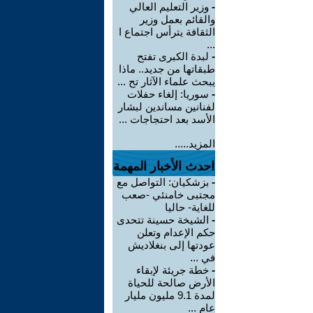
-
وزير التعليم العالي
والقائم بعمل وزير
الثقافة يترأس اجتماع ا
...
-
لبدة الكبرى تفتح
طبقاتها من جديد.. ماذا
يبحث علماء الآثار تح ...
-
سوريا: إلغاء حفلات
لفنانين مساندين لبشار
الأسد بعد احتجاجات ...
المزيد.....
احدث الأخبار المهمة
-
بزشكيان: التواصل مع
مجتبى خامنئي -صعب
للغاية- حاليا
-
الشيخة حسينة تتحدى
حكم الإعدام وتعلن
عودتها إلى بنغلاديش
في ...
-
خطة جريئة لإبقاء
الأرض صالحة للحياة
لمدة 9.1 مليون مليار
عام ...