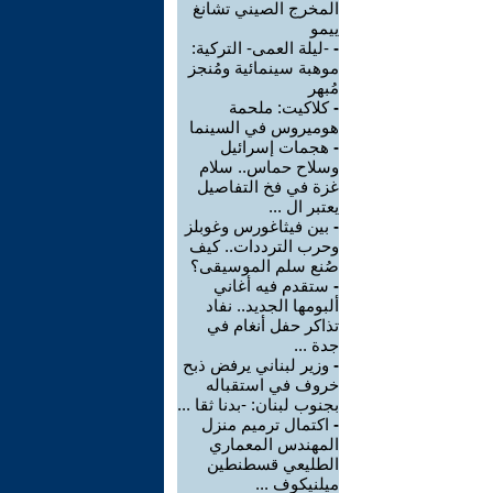
المخرج الصيني تشانغ
ييمو
-
-ليلة العمى- التركية:
موهبة سينمائية ومُنجز
مُبهر
-
كلاكيت: ملحمة
هوميروس في السينما
-
هجمات إسرائيل
وسلاح حماس.. سلام
غزة في فخ التفاصيل
يعتبر ال ...
-
بين فيثاغورس وغوبلز
وحرب الترددات.. كيف
صُنع سلم الموسيقى؟
-
ستقدم فيه أغاني
ألبومها الجديد.. نفاد
تذاكر حفل أنغام في
جدة ...
-
وزير لبناني يرفض ذبح
خروف في استقباله
بجنوب لبنان: -بدنا ثقا ...
-
اكتمال ترميم منزل
المهندس المعماري
الطليعي قسطنطين
ميلنيكوف ...