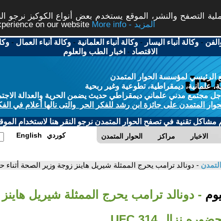
ة التصفح والنشر، الموقع يستخدم بعض أنواع الكوكيز نرجو النق
More info - المزيد
experience on our website
الفن
-
وكالة أنباء اليسار
-
وكالة أنباء العلمانية
-
وكالة أنباء العمال
-
وكا
الاقتصاد
-
اخبار الطب والعلوم
 الرئيسي لمؤسسة الحوار المتمدن
، علمانية، ديمقراطية، تطوعية وغير ربحية
ل مجتمع مدني علماني ديمقراطي حديث يضمن الحرية والعدالة الاجتم
حوار المتمدن على جائزة ابن رشد للفكر الحر والتى نالها أعلام في الفك
م مشاكل تقنية في تصفح الحوار المتمدن نرجو النقر هنا لاستخدام الموقع
كوردي
English
الاخبار
مراكز
الحوار المتمدن
التمدن
- دونالد ترامب يحرج الممثلة شيريل هاينز زوجة وزير الصحة أثناء حضوره ن
يوم
- دونالد ترامب يحرج الممثلة شيريل هاينز
ره نزال UFC 314