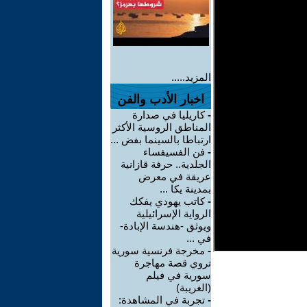
المزيد.....
اخبار الأدب والفن
-
كاريليا في صدارة
المناطق الروسية الأكثر
ارتباطا بالسينما بفض ...
-
فن الفسيفساء
الجلدية.. حرفة قازانية
عريقة في معرض
بمدينة يكا ...
-
كاتب يهودي يفكك
الرواية الإسرائيلية
ويوثق -هندسة الإبادة-
في ...
-
مخرجة فرنسية سورية
تروي قصة مهاجرة
سورية في فيلم
(الغريبة)
-
تجربة في المشاهدة: