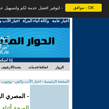
موافق - OK
لتوفير افضل خدمة لكم ولتسهيل عملي
أخبار عامة
-
وكالة أنباء المرأة
-
اخبار الأدب و
الموقع
يسارية
"من أج
حاز ال
إذا لديك
الزوار
اضافة/خدمات
بحث/الارشيف
الصفحة الرئيسية
-
اخبار الأدب والفن
-
يوتيوب 
- المصري ال
الصحة أثناء حضو