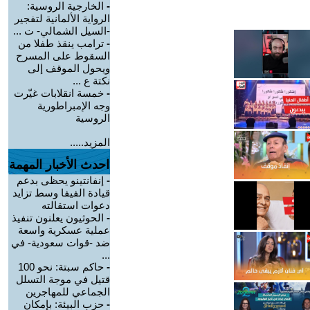
-
الخارجية الروسية:
الرواية الألمانية لتفجير
-السيل الشمالي- ت ...
-
ترامب ينقذ طفلا من
السقوط على المسرح
ويحول الموقف إلى
نكتة ع ...
-
خمسة انقلابات غيّرت
وجه الإمبراطورية
الروسية
المزيد.....
احدث الأخبار المهمة
-
إنفانتينو يحظى بدعم
قيادة الفيفا وسط تزايد
دعوات استقالته
-
الحوثيون يعلنون تنفيذ
عملية عسكرية واسعة
ضد -قوات سعودية- في
...
-
حاكم سبتة: نحو 100
قتيل في موجة التسلل
الجماعي للمهاجرين
-
حزب البيئة: بإمكان