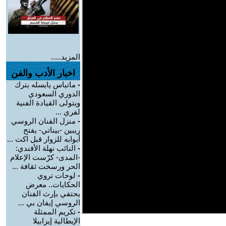
المزيد.....
اخبار الأدب والفن
-
ماتياس يايسله يترك
الدوري السعودي
ويتولى القيادة الفنية
لفري ...
-
منزل الفنان الروسي
ريبين -بيناتي- يفتح
أبوابه للزوار قبل اكت ...
-
النائب نهلة الأفندي:
-المدى- كرّست الإعلام
الحر ورسخت ثقافة ...
-
لوحات تروي
الحكايات.. معرض
يحتفي بإرث الفنان
الروسي إيفان بي ...
-
تكريم الممثلة
الإيطالية إيزابيلا