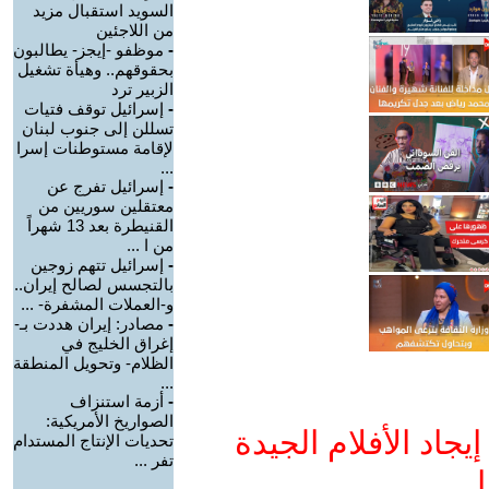
السويد استقبال مزيد
من اللاجئين
-
موظفو -إيجز- يطالبون
بحقوقهم.. وهيأة تشغيل
الزبير ترد
-
إسرائيل توقف فتيات
تسللن إلى جنوب لبنان
لإقامة مستوطنات إسرا
...
-
إسرائيل تفرج عن
معتقلين سوريين من
القنيطرة بعد 13 شهراً
من ا ...
-
إسرائيل تتهم زوجين
بالتجسس لصالح إيران..
و-العملات المشفرة- ...
-
مصادر: إيران هددت بـ-
إغراق الخليج في
الظلام- وتحويل المنطقة
...
-
أزمة استنزاف
الصواريخ الأمريكية:
جاد الأفلام الجيدة
تحديات الإنتاج المستدام
تفر ...
ا