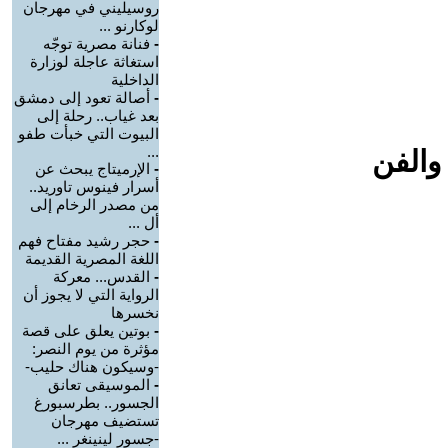
روسيليني في مهرجان
لوكارنو ...
-
فنانة مصرية توجّه
استغاثة عاجلة لوزارة
الداخلية
-
أصالة تعود إلى دمشق
بعد غياب.. رحلة إلى
البيوت التي خبأت طفو
...
والفن
-
الإرميتاج يبحث عن
أسرار فينوس تاوريد..
من مصدر الرخام إلى
أل ...
-
حجر رشيد مفتاح فهم
اللغة المصرية القديمة
-
القدس... معركة
الرواية التي لا يجوز أن
نخسرها
-
بوتين يعلق على قصة
مؤثرة من يوم النصر:
-وسيكون هناك حليب-
-
الموسيقى تعانق
الجسور.. بطرسبورغ
تستضيف مهرجان
-جسور لينينغر ...