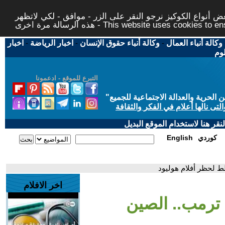
 أنواع الكوكيز نرجو النقر على الزر - موافق - لكي لاتظهر
This website uses cookies to ensure you ge
وكالة أنباء العمال
-
وكالة أنباء حقوق الإنسان
-
اخبار الرياضة
-
اخبار
لوم
التبرع للموقع - ادعمونا
حرية والعدالة الاجتماعية للجميع
"
تى نالها أعلام في الفكر والثقافة
قر هنا لاستخدام الموقع البديل
كوردي
English
 لحظر أفلام هوليود
اخر الافلام
ترمب.. الصين