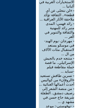
الاستخبارات الغربية في
ألبانيا ...
-
«لن نتخلى عن أي
قطعة».. الثقافة تؤكد
ملاحقة الآثار العراقية ...
-
رائد فهمي: المدى
منبر رائد للمهنية
والثقافة والتنوير في
العر ...
-
مهرجان -يوم الهند-
في موسكو يستعد
لاستقبال مئات الآلاف
من ال ...
-
منتجه خدم بالجيش
الإسرائيلي.. ما قصة
حملة مقاطعة فيلم
-سبايد ...
-
نسرين طافش تستعيد
«الروقان» من كواليس
أحدث أعمالها الغنائية ...
-
من منصة الشعر إلى
رصيف دمشق.. الطفلة
شريفة حاج حسن في
مشهد ي ...
-
-نوفوستي-: موعد