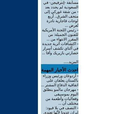
مسابقة -إنترفيجن- في
السعودية لم يحدد بعد
-
من شقة غوركي إلى
متحف الشرق.. أربع
لوحات قاجارية نادرة
تُعرض ...
-
رئيس اللجنة الأمريكية
للفنون الجميلة: من
المقرر الانتهاء من ...
-
اكتشافات أثرية جديدة
في ألتاي تكشف أسرار
حضارتي بازيريك وأفا ...
المزيد.....
احدث الأخبار المهمة
-
أردوغان ورئيس وزراء
باكستان يعلقان على
اتفاقية الدفاع المشتر ...
-
مهرجان مالمو ينطلق
اليوم بموسيقى
وفعاليات وأطعمة من
مختلف أن ...
-
النصف في بلا قيود:
إيران عدونا لأنّها تعتدي