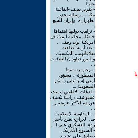
علينا
-
تقرير يصف -اتفاقية
مكة- بـ-رسالة تحذير
لطهران-.. وإيران للسع
...
-
ترامب يوليها اهتمامًا
خاصًا.. محكمة استئناف
أمريكية تؤيد وقف ...
-
بعد أزمة أطاحت
بعلاقاتهما.. المكسيك
والبيرو تعاودان العلاقات
...
-
-رغم ترسانتها
ا
المتطورة-.. مسؤول
أمني إسرائيلي سابق:
السعودية ...
-
لدغات الأفاعي ليست
عشوائية.. دراسة تكشف
مَن هم الأكثر عرضة ل
...
-
-المقاومة الإسلامية
في العراق- تعلن تأجيل
ردها العسكري على ا ...
-
الشيوخ الأمريكي
يصادق على تشديد