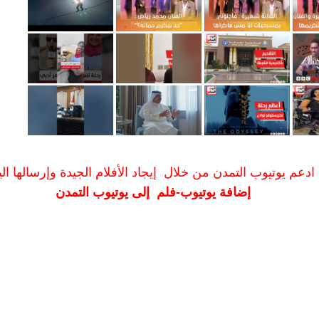
ادعم يوتيوب التمدن من خلال إيجاد الأفلام الجيدة وإرسالها الين
إضافة يوتيوب-فلم إلى يوتيوب التمدن