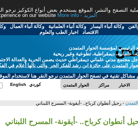
ة التصفح والنشر، الموقع يستخدم بعض أنواع الكوكيز نرجو النق
More info - المزيد
experience on our website
الفن
-
وكالة أنباء اليسار
-
وكالة أنباء العلمانية
-
وكالة أنباء العمال
-
وكا
الاقتصاد
-
اخبار الطب والعلوم
 الرئيسي لمؤسسة الحوار المتمدن
، علمانية، ديمقراطية، تطوعية وغير ربحية
ل مجتمع مدني علماني ديمقراطي حديث يضمن الحرية والعدالة الاجتم
حوار المتمدن على جائزة ابن رشد للفكر الحر والتى نالها أعلام في الفك
م مشاكل تقنية في تصفح الحوار المتمدن نرجو النقر هنا لاستخدام الموقع
كوردي
English
الاخبار
مراكز
الحوار المتمدن
التمدن
- رحيل أنطوان كرباح.. -أيقونة- المسرح اللبناني
يل أنطوان كرباح.. -أيقونة- المسرح اللبناني