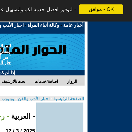
موافق - OK
لتوفير افضل خدمة لكم ولتسهيل عملي
أخبار عامة
-
وكالة أنباء المرأة
-
اخبار الأدب و
الموقع
يسارية
"من أج
حاز ال
إذا لديك
الزوار
اضافة/خدمات
بحث/الارشيف
الصفحة الرئيسية
-
اخبار الأدب والفن
-
يوتيوب 
- العربية
- رح
2025 / 3 / 17