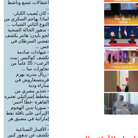
اعتقالات تتسع وناشط
...
-
كان يُصيب الكبار..
لماذا يهاجم السكري من
النوع الثاني الشباب ...
-
تدهور الحالة الصحية
لجو بايدن: هانتر يكشف
تفشي السرطان في
جس ...
-
شهادات صادمة
تكشف كواليس -بيت
الرعب-: 25 عاماً من
تجاوزات سا ...
-
ريال مدريد يهزم
فرينتسفاروش في
مباراة ودية
-
تحذير مصري من
مخطط إسرائيلي تعتبره
القاهرة -خطا أحمر-
-
سوريا تدين الهجوم
الإيراني على ناقلة نفط
إماراتية في مضيق هر
...
-
الأقمار الصناعية
تكشف عن تدهور كبير