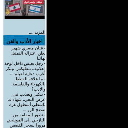
المزيد.....
اخبار الأدب والفن
-
فنان مصري شهير
يعلن اعتزاله التمثيل
نهائيا
-
رجل يعيش داخل لوحة
إعلانية.. نتفليكس تبتكر
أغرب دعاية لفيلم ...
-
ما علاقة القطط
بالكهرباء والفلسفة
والأدب؟
-
تنكيل وتعذيب في
عرض البحر.. شهادات
ناشطي أسطول غزة
تفضح الرو ...
-
تطور المقامة من
اليازجي إلى المويلحي
مرورا بسحر القصص