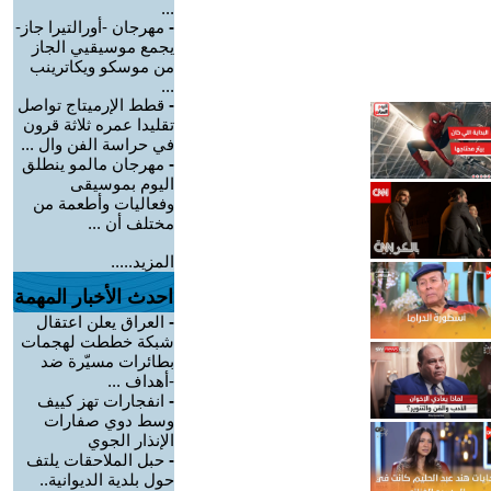
...
-
مهرجان -أورالتيرا جاز-
يجمع موسيقيي الجاز
من موسكو ويكاترينب
...
-
قطط الإرميتاج تواصل
تقليدا عمره ثلاثة قرون
في حراسة الفن وال ...
-
مهرجان مالمو ينطلق
اليوم بموسيقى
وفعاليات وأطعمة من
مختلف أن ...
المزيد.....
احدث الأخبار المهمة
-
العراق يعلن اعتقال
شبكة خططت لهجمات
بطائرات مسيّرة ضد
-أهداف ...
-
انفجارات تهز كييف
وسط دوي صفارات
الإنذار الجوي
-
حبل الملاحقات يلتف
حول بلدية الديوانية..