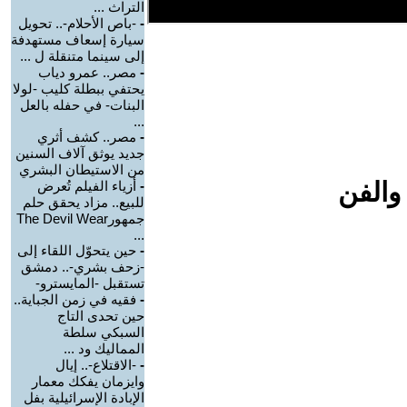
التراث ...
-
-باص الأحلام-.. تحويل
سيارة إسعاف مستهدفة
إلى سينما متنقلة ل ...
-
مصر.. عمرو دياب
يحتفي ببطلة كليب -لولا
البنات- في حفله بالعل
...
-
مصر.. كشف أثري
جديد يوثق آلاف السنين
من الاستيطان البشري
والفن
-
أزياء الفيلم تُعرض
للبيع.. مزاد يحقق حلم
جمهورThe Devil Wear
...
-
حين يتحوّل اللقاء إلى
-زحف بشري-.. دمشق
تستقبل -المايسترو-
-
فقيه في زمن الجباية..
حين تحدى التاج
السبكي سلطة
المماليك ود ...
-
-الاقتلاع-.. إيال
وايزمان يفكك معمار
الإبادة الإسرائيلية بفل