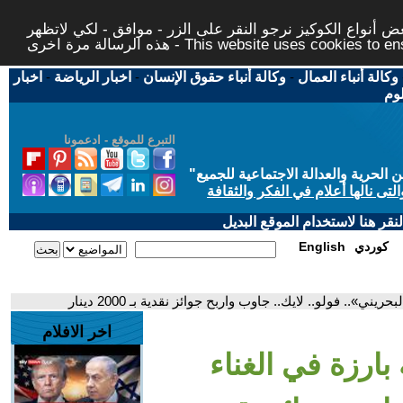
 أنواع الكوكيز نرجو النقر على الزر - موافق - لكي لاتظهر
This website uses cookies to ensure you ge
وكالة أنباء العمال
-
وكالة أنباء حقوق الإنسان
-
اخبار الرياضة
-
اخبار
لوم
التبرع للموقع - ادعمونا
حرية والعدالة الاجتماعية للجميع
"
تى نالها أعلام في الفكر والثقافة
قر هنا لاستخدام الموقع البديل
كوردي
English
ي».. فولو.. لايك.. جاوب واربح جوائز نقدية بـ 2000 دينار
اخر الافلام
بارزة في الغناء