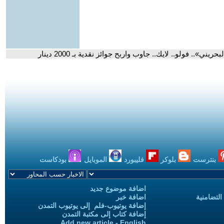
ي».. فولو.. لايك.. جاوب واربح جوائز نقدية بـ 2000 دينار
بنترست
بلوكر
فليبورد
الموبايل
بودكاست
اضافة موضوع جديد
التضامنية
اضافة خبر
إضافة يوتيوب-فلم إلى يوتيوب التمدن
إضافة كتاب إلى مكتبة التمدن
Add new article - English