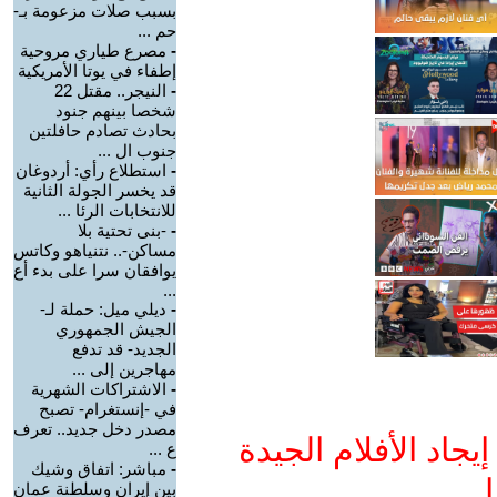
بسبب صلات مزعومة بـ-
حم ...
-
مصرع طياري مروحية
إطفاء في يوتا الأمريكية
-
النيجر.. مقتل 22
شخصا بينهم جنود
بحادث تصادم حافلتين
جنوب ال ...
-
استطلاع رأي: أردوغان
قد يخسر الجولة الثانية
للانتخابات الرئا ...
-
-بنى تحتية بلا
مساكن-.. نتنياهو وكاتس
يوافقان سرا على بدء أع
...
-
ديلي ميل: حملة لـ-
الجيش الجمهوري
الجديد- قد تدفع
مهاجرين إلى ...
-
الاشتراكات الشهرية
في -إنستغرام- تصبح
مصدر دخل جديد.. تعرف
جاد الأفلام الجيدة
ع ...
-
مباشر: اتفاق وشيك
ا
بين إيران وسلطنة عمان