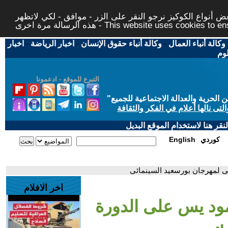
 أنواع الكوكيز نرجو النقر على الزر - موافق - لكي لاتظهر
This website uses cookies to ensure you ge
وكالة أنباء العمال
-
وكالة أنباء حقوق الإنسان
-
اخبار الرياضة
-
اخبار
لوم
التبرع للموقع - ادعمونا
حرية والعدالة الاجتماعية للجميع
"
تى نالها أعلام في الفكر والثقافة
قر هنا لاستخدام الموقع البديل
كوردي
English
ى لمهرجان بورسعيد السينمائى
اخر الافلام
ود يس على الدورة