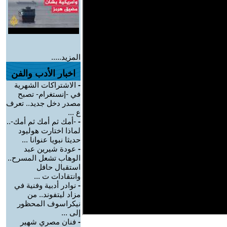
المزيد.....
اخبار الأدب والفن
-
الاشتراكات الشهرية
في -إنستغرام- تصبح
مصدر دخل جديد.. تعرف
ع ...
-
-أمك ثم أمك ثم أمك-..
لماذا اختارت هوليود
حديثا نبويا عنوانا ...
-
عودة شيرين عبد
الوهاب تشعل المسرح..
استقبال حافل
وانتقادات ت ...
-
نوادر أدبية وفنية في
مزاد ليتفوند.. من
نيكراسوف المحظور
إلى ...
-
فنان مصري شهير