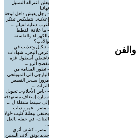
يعلن اعتزاله التمثيل
نهائيا
-
رجل يعيش داخل لوحة
إعلانية.. نتفليكس تبتكر
أغرب دعاية لفيلم ...
-
ما علاقة القطط
بالكهرباء والفلسفة
والأدب؟
-
تنكيل وتعذيب في
والفن
عرض البحر.. شهادات
ناشطي أسطول غزة
تفضح الرو ...
-
تطور المقامة من
اليازجي إلى المويلحي
مرورا بسحر القصص
التراث ...
-
-باص الأحلام-.. تحويل
سيارة إسعاف مستهدفة
إلى سينما متنقلة ل ...
-
مصر.. عمرو دياب
يحتفي ببطلة كليب -لولا
البنات- في حفله بالعل
...
-
مصر.. كشف أثري
جديد يوثق آلاف السنين