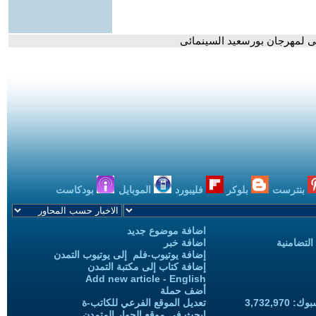
ى لمهرجان بورسعيد السينمائى
بنترست
بلوكر
فليبورد
الموبايل
بودكاست
اضافة موضوع جديد
التضامنية
اضافة خبر
إضافة يوتيوب-فلم إلى يوتيوب التمدن
إضافة كتاب إلى مكتبة التمدن
Add new article - English
أضف حملة
3,732,97
تعديل الموقع الفرعي للكاتب-ة
ابحث في موقع الحوار المتمدن