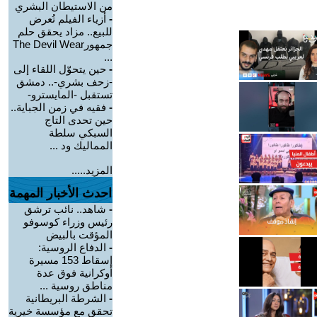
من الاستيطان البشري
-
أزياء الفيلم تُعرض
للبيع.. مزاد يحقق حلم
جمهورThe Devil Wear
...
-
حين يتحوّل اللقاء إلى
-زحف بشري-.. دمشق
تستقبل -المايسترو-
-
فقيه في زمن الجباية..
حين تحدى التاج
السبكي سلطة
المماليك ود ...
المزيد.....
احدث الأخبار المهمة
-
شاهد.. نائب ترشق
رئيس وزراء كوسوفو
المؤقت بالبيض
-
الدفاع الروسية:
إسقاط 153 مسيرة
أوكرانية فوق عدة
مناطق روسية ...
-
الشرطة البريطانية
تحقق مع مؤسسة خيرية