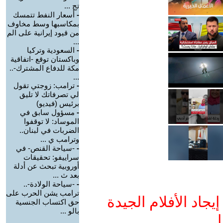
تج ...
-
أسعار النفط تتمسك
بمكاسبها وسط مخاوف
من قيود إيرانية على الم
...
-
السعودية وتركيا
وباكستان توقع -اتفاقية
مكة للدفاع المشترك-..
...
-
ترامب: زوجتي تقول
لي تصرفاتك لا تليق
برئيس (فيديو)
-
مسؤول سابق في
الموساد: لا توقفوا
الضربات في لبنان..
وترامب ي ...
-
-سياحة القنص- في
سراييفو: تحقيقات
أوروبية تبحث عن أدلة
بعد ث ...
-
-سياحة الولادة-..
ترامب يشن الحرب على
جاد الأفلام الجيدة
حق اكتساب الجنسية
بالو ...
ا