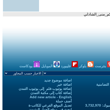
كم_منى_الشاذلي
بنترست
بلوكر
فليبورد
الموبايل
بودكاست
اضافة موضوع جديد
التضامنية
اضافة خبر
إضافة يوتيوب-فلم إلى يوتيوب التمدن
إضافة كتاب إلى مكتبة التمدن
Add new article - English
أضف حملة
3,732,97
تعديل الموقع الفرعي للكاتب-ة
ابحث في موقع الحوار المتمدن