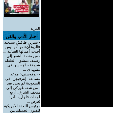
المزيد.....
اخبار الأدب والفن
-
نسرين طافش تستعيد
«الروقان» من كواليس
أحدث أعمالها الغنائية ...
-
من منصة الشعر إلى
رصيف دمشق.. الطفلة
شريفة حاج حسن في
مشهد ي ...
-
-نوفوستي-: موعد
مسابقة -إنترفيجن- في
السعودية لم يحدد بعد
-
من شقة غوركي إلى
متحف الشرق.. أربع
لوحات قاجارية نادرة
تُعرض ...
-
رئيس اللجنة الأمريكية
للفنون الجميلة: من