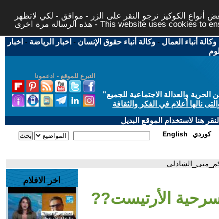
 أنواع الكوكيز نرجو النقر على الزر - موافق - لكي لاتظهر
This website uses cookies to ensure you ge
وكالة أنباء العمال
-
وكالة أنباء حقوق الإنسان
-
اخبار الرياضة
-
اخبار
لوم
التبرع للموقع - ادعمونا
حرية والعدالة الاجتماعية للجميع
"
تى نالها أعلام في الفكر والثقافة
قر هنا لاستخدام الموقع البديل
كوردي
English
كم_منى_الشاذلي
اخر الافلام
مسرحية الأرتيست??