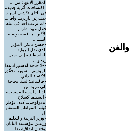
المقرر الانتهاء من ...
-
اكتشافات أثرية جديدة
في ألتاي تكشف أسرار
حضارتي بازيريك وأفا ...
-
لم يرغب أحد في نيله
خلال عهد بطرس
الأكبر.. ما قصة -وسام
السك ...
-
حسن بايكر: المؤثر
والفن
الذي نقل الرواية
الفلسطينية إلى -جيل
زد- و ...
-
-لا حاجة للاستيراد هذا
الموسم-.. سوريا تحقّق
الاكتفاء الذاتي ...
-
قاليباف: لسنا بحاجة
إلى مزيد من
الدبلوماسية المسرحية
-
السينما كسلاح
أيديولوجي.. كيف يؤطر
فيلم -المواطن المنتقم-
ال ...
-
وزير التربية والتعليم
ورئيس مؤسسة اليابان
يوقعان اتفاقية تعا ...