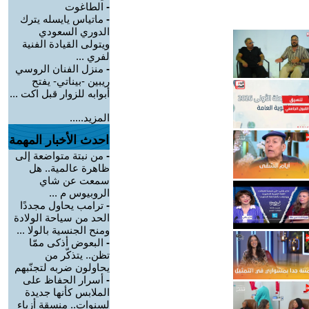
-
الطاغوت
-
ماتياس يايسله يترك
الدوري السعودي
ويتولى القيادة الفنية
لفري ...
-
منزل الفنان الروسي
ريبين -بيناتي- يفتح
أبوابه للزوار قبل اكت ...
المزيد.....
احدث الأخبار المهمة
-
من نبتة متواضعة إلى
ظاهرة عالمية.. هل
سمعت عن شاي
الروبيوس م ...
-
ترامب يحاول مجددًا
الحد من سياحة الولادة
ومنح الجنسية بالولا ...
-
البعوض أذكى ممّا
تظن.. يتذكّر من
يحاولون ضربه لتجنّبهم
-
أسرار الحفاظ على
الملابس كأنها جديدة
لسنوات.. منسقة أزياء