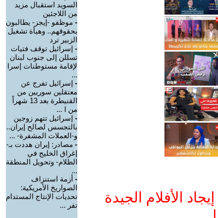
السويد استقبال مزيد
من اللاجئين
-
موظفو -إيجز- يطالبون
بحقوقهم.. وهيأة تشغيل
الزبير ترد
-
إسرائيل توقف فتيات
تسللن إلى جنوب لبنان
لإقامة مستوطنات إسرا
...
-
إسرائيل تفرج عن
معتقلين سوريين من
القنيطرة بعد 13 شهراً
من ا ...
-
إسرائيل تتهم زوجين
بالتجسس لصالح إيران..
و-العملات المشفرة- ...
-
مصادر: إيران هددت بـ-
إغراق الخليج في
الظلام- وتحويل المنطقة
...
-
أزمة استنزاف
الصواريخ الأمريكية:
جاد الأفلام الجيدة
تحديات الإنتاج المستدام
تفر ...
ا