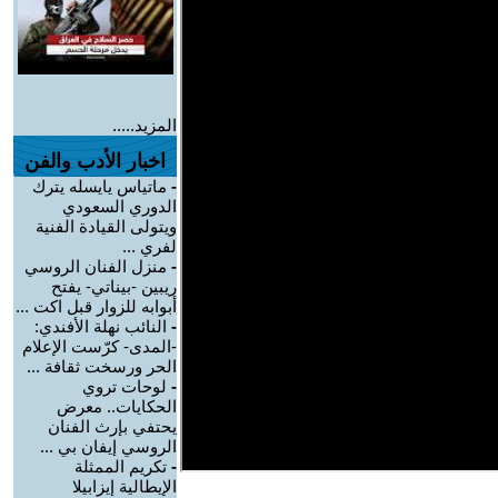
المزيد.....
اخبار الأدب والفن
-
ماتياس يايسله يترك
الدوري السعودي
ويتولى القيادة الفنية
لفري ...
-
منزل الفنان الروسي
ريبين -بيناتي- يفتح
أبوابه للزوار قبل اكت ...
-
النائب نهلة الأفندي:
-المدى- كرّست الإعلام
الحر ورسخت ثقافة ...
-
لوحات تروي
الحكايات.. معرض
يحتفي بإرث الفنان
الروسي إيفان بي ...
-
تكريم الممثلة
الإيطالية إيزابيلا