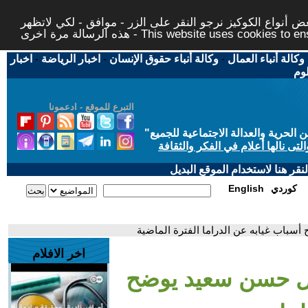
 أنواع الكوكيز نرجو النقر على الزر - موافق - لكي لاتظهر
This website uses cookies to ensure you ge
وكالة أنباء العمال
-
وكالة أنباء حقوق الإنسان
-
اخبار الرياضة
-
اخبار
لوم
التبرع للموقع - ادعمونا
حرية والعدالة الاجتماعية للجميع
"
تى نالها أعلام في الفكر والثقافة
قر هنا لاستخدام الموقع البديل
كوردي
English
سباب غيابه عن الدراما الفترة الماضية
اخر الافلام
ال حسن سعيد يوضح