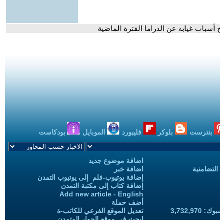
سباب غيابه عن الدراما الفترة الماضية
بنترست
بلوكر
فليبورد
الموبايل
بودكاست
اضافة موضوع جديد
التضامنية
اضافة خبر
إضافة يوتيوب-فلم إلى يوتيوب التمدن
إضافة كتاب إلى مكتبة التمدن
Add new article - English
أضف حملة
3,732,97
تعديل الموقع الفرعي للكاتب-ة
ابحث في موقع الحوار المتمدن