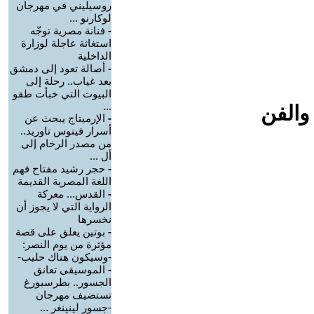
روسيليني في مهرجان
لوكارنو ...
-
فنانة مصرية توجّه
استغاثة عاجلة لوزارة
الداخلية
-
أصالة تعود إلى دمشق
بعد غياب.. رحلة إلى
البيوت التي خبأت طفو
...
والفن
-
الإرميتاج يبحث عن
أسرار فينوس تاوريد..
من مصدر الرخام إلى
أل ...
-
حجر رشيد مفتاح فهم
اللغة المصرية القديمة
-
القدس... معركة
الرواية التي لا يجوز أن
نخسرها
-
بوتين يعلق على قصة
مؤثرة من يوم النصر:
-وسيكون هناك حليب-
-
الموسيقى تعانق
الجسور.. بطرسبورغ
تستضيف مهرجان
-جسور لينينغر ...