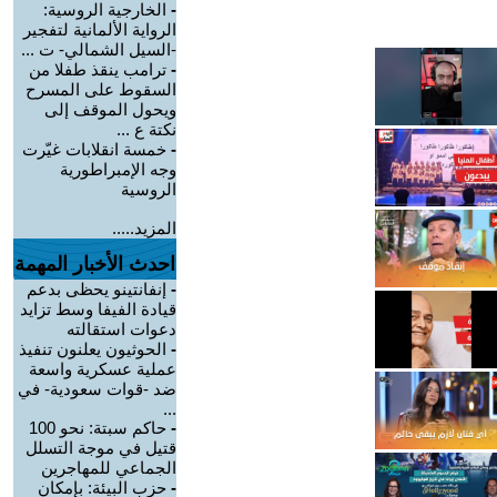
-
الخارجية الروسية:
الرواية الألمانية لتفجير
-السيل الشمالي- ت ...
-
ترامب ينقذ طفلا من
السقوط على المسرح
ويحول الموقف إلى
نكتة ع ...
-
خمسة انقلابات غيّرت
وجه الإمبراطورية
الروسية
المزيد.....
احدث الأخبار المهمة
-
إنفانتينو يحظى بدعم
قيادة الفيفا وسط تزايد
دعوات استقالته
-
الحوثيون يعلنون تنفيذ
عملية عسكرية واسعة
ضد -قوات سعودية- في
...
-
حاكم سبتة: نحو 100
قتيل في موجة التسلل
الجماعي للمهاجرين
-
حزب البيئة: بإمكان