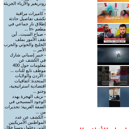
رودريغيز والأزياء الجريئة
...
-
كاميرات مراقبة
تكشف تفاصيل حادثة
إطلاق نار جماعي في
مطعم -In ...
-
صباح السبت.. أين
تقف الأمور بملف
الخليج والحوثي والحرب
الأمر ...
-
خبير إسباني شارك
في الكشف عن
معلومات حول 400
موظف تابع للنات ...
-
الأردن والولايات
المتحدة: اتفاقيات
اقتصادية استراتيجية،
وجنو ...
-
نزيف الهجرة يهدد
الوجود المسيحي في
الضفة الغربية: تحذيرات
من ...
-
الكشف عن عدد
المواطنين الأمريكيين
الذين دخلوا روسيا خلال