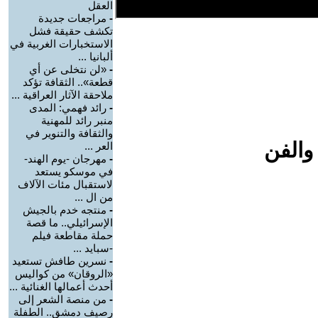
العقل
-
مراجعات جديدة
تكشف حقيقة فشل
الاستخبارات الغربية في
ألبانيا ...
-
«لن نتخلى عن أي
قطعة».. الثقافة تؤكد
ملاحقة الآثار العراقية ...
-
رائد فهمي: المدى
منبر رائد للمهنية
والثقافة والتنوير في
والفن
العر ...
-
مهرجان -يوم الهند-
في موسكو يستعد
لاستقبال مئات الآلاف
من ال ...
-
منتجه خدم بالجيش
الإسرائيلي.. ما قصة
حملة مقاطعة فيلم
-سبايد ...
-
نسرين طافش تستعيد
«الروقان» من كواليس
أحدث أعمالها الغنائية ...
-
من منصة الشعر إلى
رصيف دمشق.. الطفلة