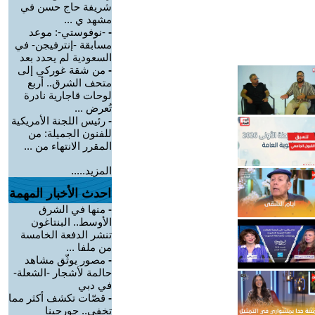
شريفة حاج حسن في
مشهد ي ...
-
-نوفوستي-: موعد
مسابقة -إنترفيجن- في
السعودية لم يحدد بعد
-
من شقة غوركي إلى
متحف الشرق.. أربع
لوحات قاجارية نادرة
تُعرض ...
-
رئيس اللجنة الأمريكية
للفنون الجميلة: من
المقرر الانتهاء من ...
المزيد.....
احدث الأخبار المهمة
-
منها في الشرق
الأوسط.. البنتاغون
تنشر الدفعة الخامسة
من ملفا ...
-
مصور يوثّق مشاهد
حالمة لأشجار -الشعلة-
في دبي
-
قصّات تكشف أكثر مما
تخفي.. جورجينا