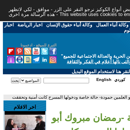
 أنواع الكوكيز نرجو النقر على الزر - موافق - لكي لاتظهر
This website uses cookies to ensure you ge
وكالة أنباء العمال
-
وكالة أنباء حقوق الإنسان
-
اخبار الرياضة
-
اخبار
لوم
التبرع للموقع - ادعمونا
حرية والعدالة الاجتماعية للجميع
"
تى نالها أعلام في الفكر والثقافة
قر هنا لاستخدام الموقع البديل
كوردي
English
العلمين حمودة- حالة خاصة ودخولها المسرح كانت أمنية وتحققت
اخر الافلام
 -رمضان مبروك أبو