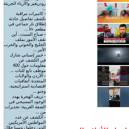
رودريغيز والأزياء الجريئة
...
-
كاميرات مراقبة
تكشف تفاصيل حادثة
إطلاق نار جماعي في
مطعم -In ...
-
صباح السبت.. أين
تقف الأمور بملف
الخليج والحوثي والحرب
الأمر ...
-
خبير إسباني شارك
في الكشف عن
معلومات حول 400
موظف تابع للنات ...
-
الأردن والولايات
المتحدة: اتفاقيات
اقتصادية استراتيجية،
وجنو ...
-
نزيف الهجرة يهدد
الوجود المسيحي في
الضفة الغربية: تحذيرات
من ...
-
الكشف عن عدد
المواطنين الأمريكيين
الذين دخلوا روسيا خلال