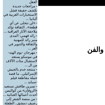
العقل
-
مراجعات جديدة
تكشف حقيقة فشل
الاستخبارات الغربية في
ألبانيا ...
-
«لن نتخلى عن أي
قطعة».. الثقافة تؤكد
ملاحقة الآثار العراقية ...
-
رائد فهمي: المدى
منبر رائد للمهنية
والثقافة والتنوير في
والفن
العر ...
-
مهرجان -يوم الهند-
في موسكو يستعد
لاستقبال مئات الآلاف
من ال ...
-
منتجه خدم بالجيش
الإسرائيلي.. ما قصة
حملة مقاطعة فيلم
-سبايد ...
-
نسرين طافش تستعيد
«الروقان» من كواليس
أحدث أعمالها الغنائية ...
-
من منصة الشعر إلى
رصيف دمشق.. الطفلة