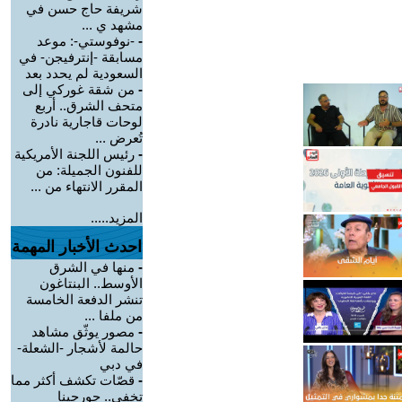
شريفة حاج حسن في
مشهد ي ...
-
-نوفوستي-: موعد
مسابقة -إنترفيجن- في
السعودية لم يحدد بعد
-
من شقة غوركي إلى
متحف الشرق.. أربع
لوحات قاجارية نادرة
تُعرض ...
-
رئيس اللجنة الأمريكية
للفنون الجميلة: من
المقرر الانتهاء من ...
المزيد.....
احدث الأخبار المهمة
-
منها في الشرق
الأوسط.. البنتاغون
تنشر الدفعة الخامسة
من ملفا ...
-
مصور يوثّق مشاهد
حالمة لأشجار -الشعلة-
في دبي
-
قصّات تكشف أكثر مما
تخفي.. جورجينا