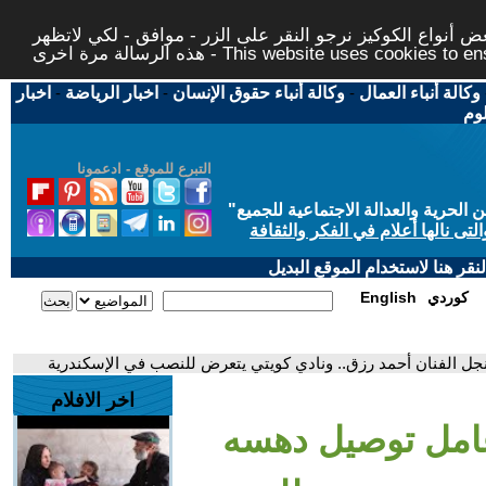
 أنواع الكوكيز نرجو النقر على الزر - موافق - لكي لاتظهر
This website uses cookies to ensure you ge
وكالة أنباء العمال
-
وكالة أنباء حقوق الإنسان
-
اخبار الرياضة
-
اخبار
لوم
التبرع للموقع - ادعمونا
حرية والعدالة الاجتماعية للجميع
"
تى نالها أعلام في الفكر والثقافة
قر هنا لاستخدام الموقع البديل
كوردي
English
نجل الفنان أحمد رزق.. ونادي كويتي يتعرض للنصب في الإسكندرية
اخر الافلام
 عامل توصيل دهسه