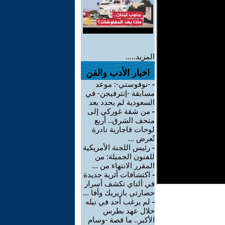
المزيد.....
اخبار الأدب والفن
-
-نوفوستي-: موعد
مسابقة -إنترفيجن- في
السعودية لم يحدد بعد
-
من شقة غوركي إلى
متحف الشرق.. أربع
لوحات قاجارية نادرة
تُعرض ...
-
رئيس اللجنة الأمريكية
للفنون الجميلة: من
المقرر الانتهاء من ...
-
اكتشافات أثرية جديدة
في ألتاي تكشف أسرار
حضارتي بازيريك وأفا ...
-
لم يرغب أحد في نيله
خلال عهد بطرس
الأكبر.. ما قصة -وسام