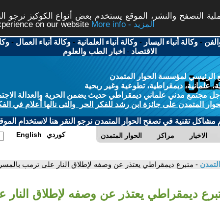
ة التصفح والنشر، الموقع يستخدم بعض أنواع الكوكيز نرجو النق
More info - المزيد
experience on our website
الفن
-
وكالة أنباء اليسار
-
وكالة أنباء العلمانية
-
وكالة أنباء العمال
-
وكا
الاقتصاد
-
اخبار الطب والعلوم
 الرئيسي لمؤسسة الحوار المتمدن
، علمانية، ديمقراطية، تطوعية وغير ربحية
ل مجتمع مدني علماني ديمقراطي حديث يضمن الحرية والعدالة الاجتم
حوار المتمدن على جائزة ابن رشد للفكر الحر والتى نالها أعلام في الفك
م مشاكل تقنية في تصفح الحوار المتمدن نرجو النقر هنا لاستخدام الموقع
كوردي
English
الاخبار
مراكز
الحوار المتمدن
التمدن
- متبرع ديمقراطي يعتذر عن وصفه لإطلاق النار على ترمب بالمسر
تبرع ديمقراطي يعتذر عن وصفه لإطلاق النار 