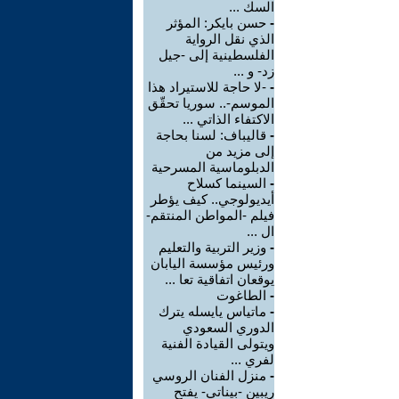
السك ...
-
حسن بايكر: المؤثر
الذي نقل الرواية
الفلسطينية إلى -جيل
زد- و ...
-
-لا حاجة للاستيراد هذا
الموسم-.. سوريا تحقّق
الاكتفاء الذاتي ...
-
قاليباف: لسنا بحاجة
إلى مزيد من
الدبلوماسية المسرحية
-
السينما كسلاح
أيديولوجي.. كيف يؤطر
فيلم -المواطن المنتقم-
ال ...
-
وزير التربية والتعليم
ورئيس مؤسسة اليابان
يوقعان اتفاقية تعا ...
-
الطاغوت
-
ماتياس يايسله يترك
الدوري السعودي
ويتولى القيادة الفنية
لفري ...
-
منزل الفنان الروسي
ريبين -بيناتي- يفتح