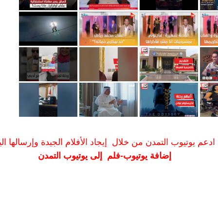
ادعم يوتيوب التمدن من خلال إيجاد الأفلام الجيدة وإرسالها الين
إضافة يوتيوب-فلم إلى يوتيوب التمدن