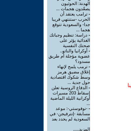
الهدنة: الحوثيون
يصعّدون هجمات ...
-
ترامب يعتقد أن
الحرب -ستنتهي قريبا
جدا- والسعودية تتوقع
هجما ...
-
دراسة: تنظيم وجباتك
الغذائية يؤثر على
صحتك النفسية
-
أوكرانيا والناتو..
عضوية مؤجلة أم طريق
مسدود؟
-
ترمب يلمح لإنهاء
إغلاق مضيق هرمز
وسط شكوك اقتصادية
حول جدية ...
ا
-
الدفاع الروسية تعلن
إسقاط 203 مسيرات
أوكرانية الليلة الماضية
...
-
-نوفوستي-: موعد
مسابقة -إنترفيجن- في
السعودية لم يحدد بعد
المزيد.....