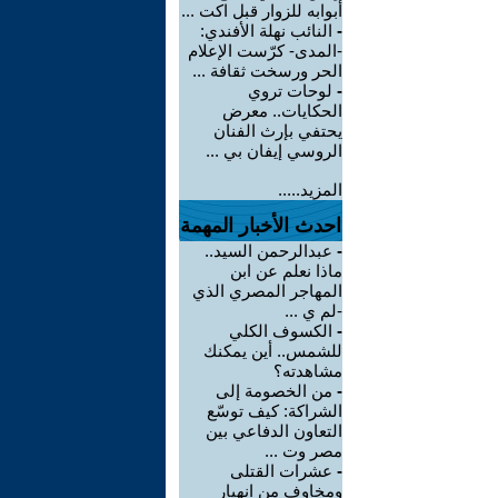
أبوابه للزوار قبل اكت ...
-
النائب نهلة الأفندي:
-المدى- كرّست الإعلام
الحر ورسخت ثقافة ...
-
لوحات تروي
الحكايات.. معرض
يحتفي بإرث الفنان
الروسي إيفان بي ...
المزيد.....
احدث الأخبار المهمة
-
عبدالرحمن السيد..
ماذا نعلم عن ابن
المهاجر المصري الذي
-لم ي ...
-
الكسوف الكلي
للشمس.. أين يمكنك
مشاهدته؟
-
من الخصومة إلى
الشراكة: كيف توسّع
التعاون الدفاعي بين
مصر وت ...
-
عشرات القتلى
ومخاوف من انهيار